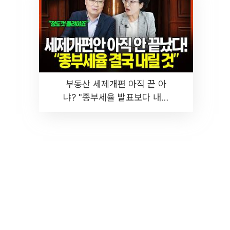
부동산 세제개편 아직 끝 아
냐? "종부세율 발표보다 내릴
것" 장기거주·양도세 전망 I 집
땅지성 I 김인만, 진미윤