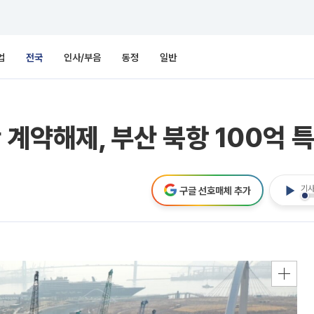
업
전국
인사/부음
동정
일반
 계약해제, 부산 북항 100억 
기사
구글 선호매체 추가