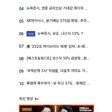
뉴욕증시, 연준 금리인상 기대감 꺾이자 상승...S&P500 사상 최고치 [종합]
04
SK하이닉스, 분기배당 375원 확정…주주환원책 9월로 앞당겨 발표
05
뉴욕증시, 상승...나스닥 1.3% ↑
06
속보
07
美 ‘232조 하이브리드 제재’ 임박…K-태양광, 불확실성 털고 날개 다나
[베스트&워스트] 코스닥 10% 급반등…본느, 최대주주 변경 기대에 270% 폭등
08
'국책은행 3사' 직원들, 다음주 여의도 거리 나서는 까닭은
09
폭염에 폭우까지⋯낮 최고 37도ㆍ동해안 강한 비 [날씨]
10
최신 영상