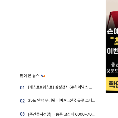
많이 본 뉴스
[베스트&워스트] 삼성전자·SK하이닉스 밀린 한 주…상상인증권은 85% 급등
01
35도 안팎 무더위 이어져…전국 곳곳 소나기 [오늘 날씨]
02
03
[주간증시전망] 다음주 코스피 6000~7000⋯“外人 수급은 정책이 변수”