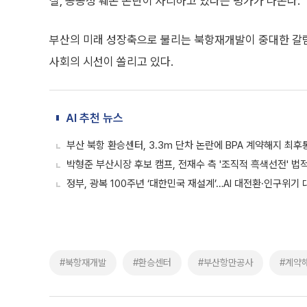
실, 공공성 훼손 논란이 자리하고 있다는 평가가 나온다.
부산의 미래 성장축으로 불리는 북항재개발이 중대한 갈림
사회의 시선이 쏠리고 있다.
AI 추천 뉴스
부산 북항 환승센터, 3.3m 단차 논란에 BPA 계약해지 최후
박형준 부산시장 후보 캠프, 전재수 측 '조직적 흑색선전' 법
정부, 광복 100주년 ‘대한민국 재설계’…AI 대전환·인구위기 
#북항재개발
#환승센터
#부산항만공사
#계약