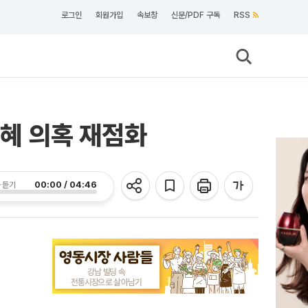
로그인
회원가입
속보창
신문/PDF 구독
RSS
특혜 의혹 재점화
00:00 / 04:46
 듣기