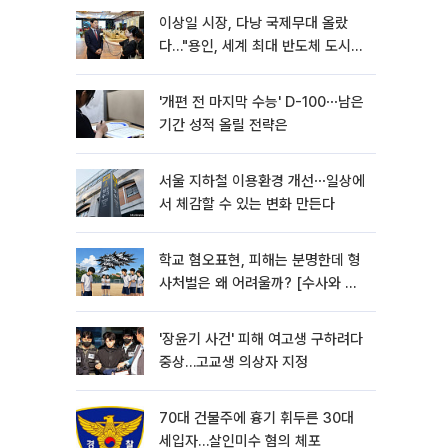
이상일 시장, 다낭 국제무대 올랐
다…"용인, 세계 최대 반도체 도시
된다"
'개편 전 마지막 수능' D-100⋯남은
기간 성적 올릴 전략은
서울 지하철 이용환경 개선⋯일상에
서 체감할 수 있는 변화 만든다
학교 혐오표현, 피해는 분명한데 형
사처벌은 왜 어려울까? [수사와 재
판]
'장윤기 사건' 피해 여고생 구하려다
중상…고교생 의상자 지정
70대 건물주에 흉기 휘두른 30대
세입자…살인미수 혐의 체포