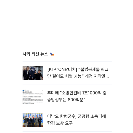
사회 최신 뉴스
[K·IP ‘ONE’터치] “불법복제물 링크
만 걸어도 처벌 가능” 개정 저작권
법 어떻게 바뀌었나
추미애 "소방인건비 1조1000억 중
중앙정부는 800억뿐"
이남오 함평군수, 군공항 소음피해
함평 보상 요구