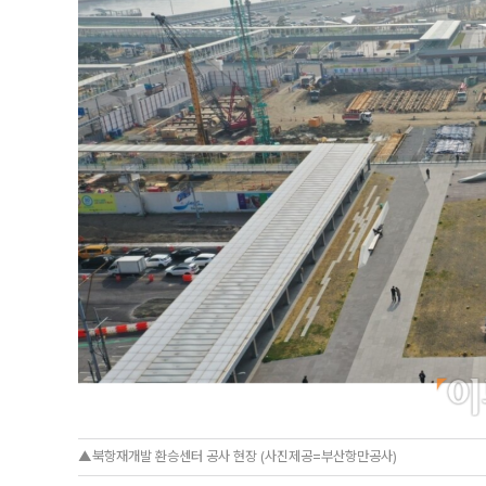
▲북항재개발 환승센터 공사 현장 (사진제공=부산항만공사)