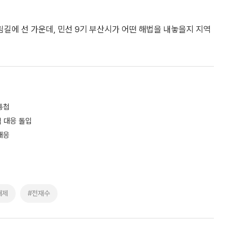
길에 선 가운데, 민선 9기 부산시가 어떤 해법을 내놓을지 지역
통첩
적 대응 돌입
대응
해제
#전재수