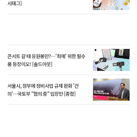
시태그]
콘서트 갈 때 응원봉만?⋯'최애' 위한 필수
품 등장이오! [솔드아웃]
서울시, 정부에 정비사업 규제 완화 '건
의'⋯국토부 "협의 중" 입장만 [종합]