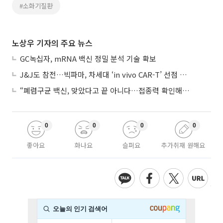
#소화기질환
노상우 기자의 주요 뉴스
GC녹십자, mRNA 백신 정밀 분석 기술 확보
J&J도 참전…빅파마, 차세대 ‘in vivo CAR-T’ 선점 경쟁 본격화
“폐렴구균 백신, 맞았다고 끝 아니다…접종력 확인해야”
0
0
0
0
좋아요
화나요
슬퍼요
추가취재 원해요