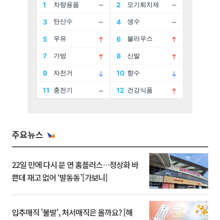
주요뉴스
22일 만에 다시 문 연 홈플러스…정상화 바
쁜데 재고 없어 ‘발동동’[가보니]
입추매직 '불발', 처서매직은 올까요? [해