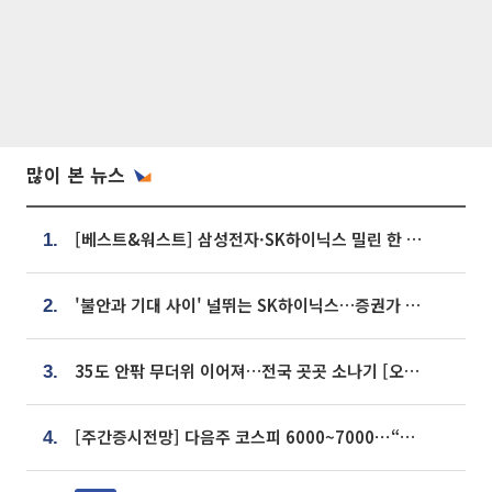
많이 본 뉴스
[베스트&워스트] 삼성전자·SK하이닉스 밀린 한 주…상상인증권은 85% 급등
1.
'불안과 기대 사이' 널뛰는 SK하이닉스…증권가 "HBM4·LTA 기반 펀터멘털 견고"
2.
35도 안팎 무더위 이어져…전국 곳곳 소나기 [오늘 날씨]
3.
[주간증시전망] 다음주 코스피 6000~7000⋯“外人 수급은 정책이 변수”
4.