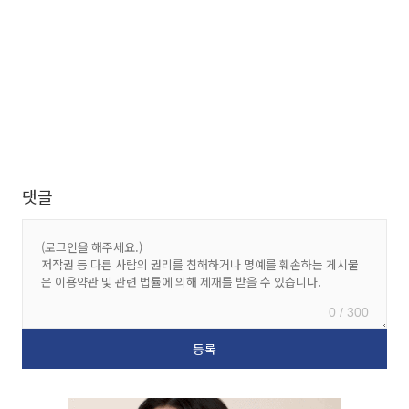
댓글
0 / 300