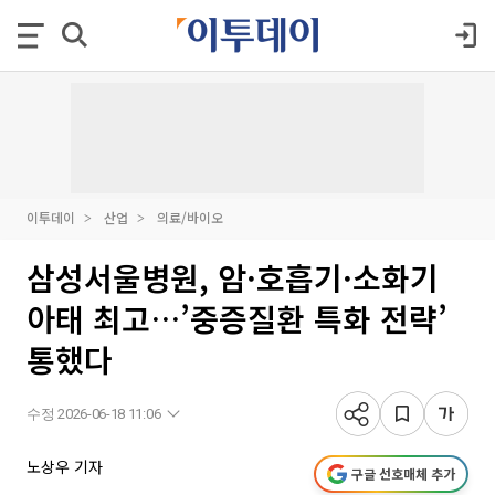
이투데이
산업
의료/바이오
삼성서울병원, 암·호흡기·소화기
아태 최고…’중증질환 특화 전략’
통했다
수정 2026-06-18 11:06
노상우 기자
구글 선호매체 추가