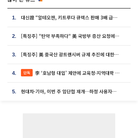
대신證 “알테오젠, 키트루다 큐렉스 판매 3배 급증…목표가 41만원 상향”
1.
[특징주] “탄약 부족하다“ 美 국방부 증산 요청에⋯국내 방산주 급등세
2.
[특징주] 美 중국산 광트랜시버 규제 추진에 대한광통신 등 광통신株 강세
3.
李 ‘호남형 대입’ 제안에 교육청·지역대학 서·논술형 입시 연계 '착수'
단독
4.
현대차·기아, 이번 주 임단협 재개…하청 사용자성 재심도 ‘변수’
5.