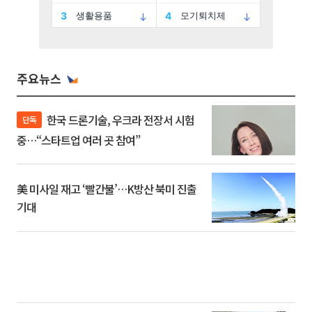
주요뉴스
한국 드론기술, 우크라 전장서 시험
단독
중…“스타트업 여러 곳 참여”
美 미사일 재고 ‘빨간불’…K방산 북미 진출
기대