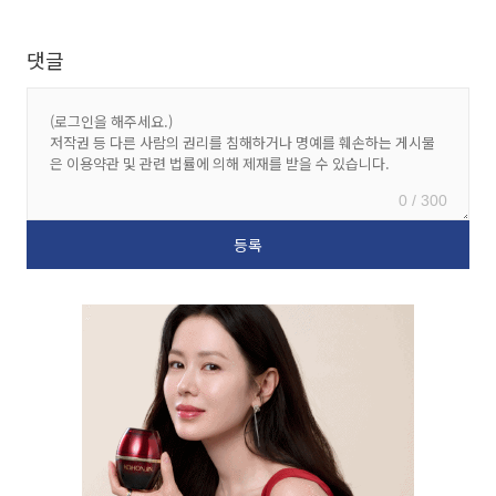
댓글
0 / 300