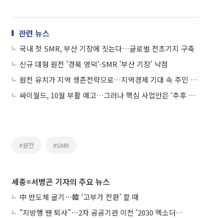
관련 뉴스
국내 첫 SMR, 부산 기장에 짓는다…글로벌 전초기지 구축
신규 대형 원전 '경북 영덕'·SMR '부산 기장' 낙점
원전 유치가 지역 생존전략으로…지역경제 기대 속 주민 수용성 시험대
싸이월드, 10월 부활 예고…그러나 핵심 사업안은 ‘추후 공개’
#원전
#SMR
세종=서병곤 기자의 주요 뉴스
中 반도체 굴기⋯韓 ‘고부가 전환’ 할 때
"지방행 땐 퇴사"⋯2차 공공기관 이전 '2030 엑소더스' 뇌관