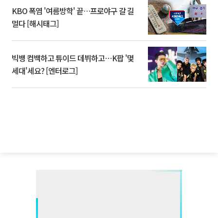
KBO 폭염 '여름방학' 끝…프로야구 갈 길
멀다 [해시태그]
빅뱅 컴백하고 튜이드 데뷔하고⋯K팝 '몇
세대'세요? [엔터로그]