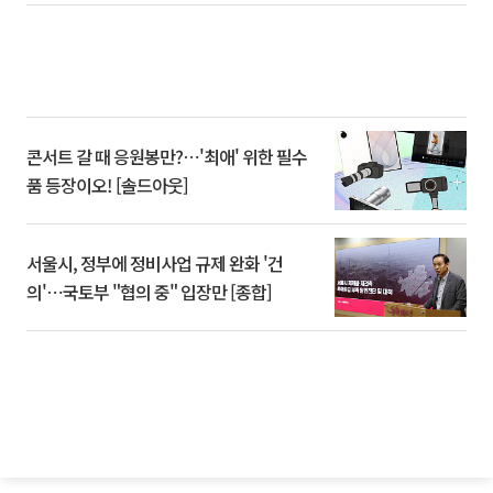
콘서트 갈 때 응원봉만?⋯'최애' 위한 필수
품 등장이오! [솔드아웃]
서울시, 정부에 정비사업 규제 완화 '건
의'⋯국토부 "협의 중" 입장만 [종합]