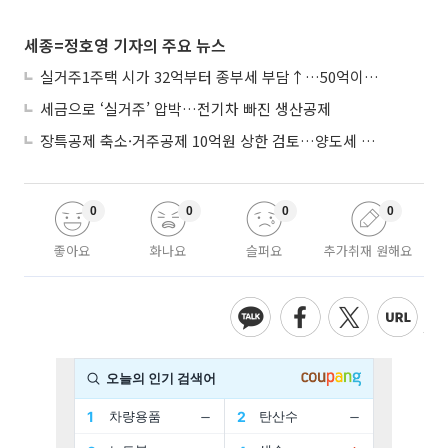
세종=정호영 기자의 주요 뉴스
실거주1주택 시가 32억부터 종부세 부담↑…50억이면 454→979만원
세금으로 ‘실거주’ 압박…전기차 빠진 생산공제
장특공제 축소·거주공제 10억원 상한 검토…양도세 실거주 중심 개편
0
0
0
0
좋아요
화나요
슬퍼요
추가취재 원해요