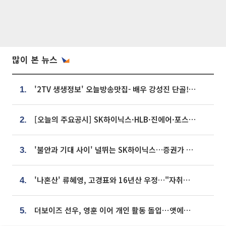
많이 본 뉴스
'2TV 생생정보' 오늘방송맛집- 배우 강성진 단골! 쌀국수ㆍ푸팟퐁 커리 맛집 '블○○○'
1.
[오늘의 주요공시] SK하이닉스·HLB·진에어·포스코홀딩스·네이버·대우건설 등
2.
'불안과 기대 사이' 널뛰는 SK하이닉스…증권가 "HBM4·LTA 기반 펀터멘털 견고"
3.
'나혼산' 류혜영, 고경표와 16년산 우정…"자취방서 부모님과 마주쳐"
4.
더보이즈 선우, 영훈 이어 개인 활동 돌입⋯앳에어리어와 전속계약
5.