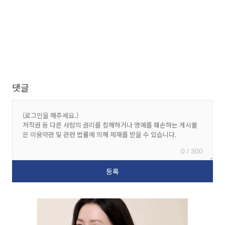
댓글
0 / 300