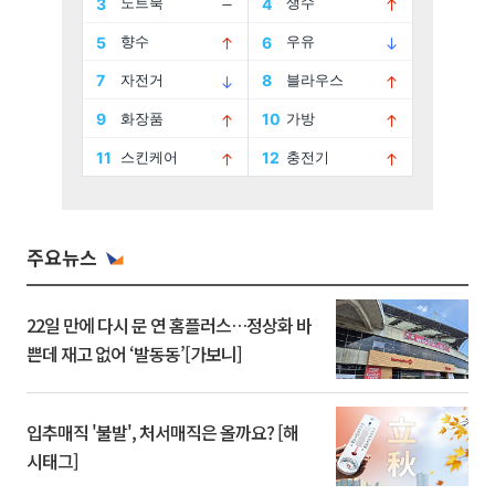
주요뉴스
22일 만에 다시 문 연 홈플러스…정상화 바
쁜데 재고 없어 ‘발동동’[가보니]
입추매직 '불발', 처서매직은 올까요? [해
시태그]