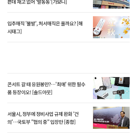
쁜데 재고 없어 ‘발동동’[가보니]
입추매직 '불발', 처서매직은 올까요? [해
시태그]
콘서트 갈 때 응원봉만?⋯'최애' 위한 필수
품 등장이오! [솔드아웃]
서울시, 정부에 정비사업 규제 완화 '건
의'⋯국토부 "협의 중" 입장만 [종합]