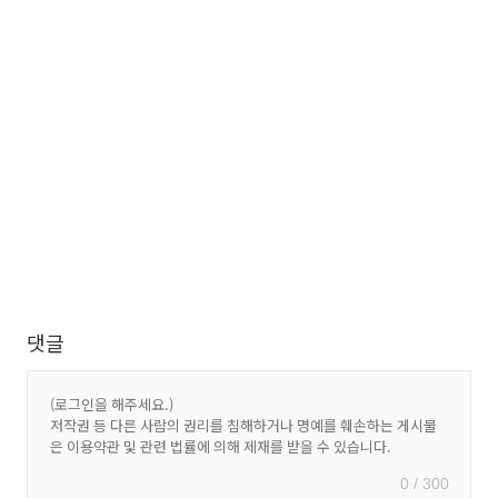
댓글
0 / 300