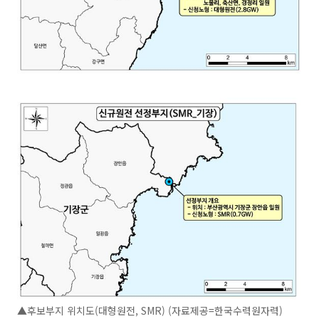
▲후보부지 위치도(대형원전, SMR) (자료제공=한국수력원자력)