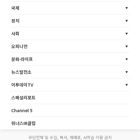
국제
정치
사회
오피니언
문화·라이프
뉴스발전소
이투데이TV
스페셜리포트
Channel 5
위너스IR클럽
무단전재 및 수집, 복사, 재배포, AI학습 이용 금지