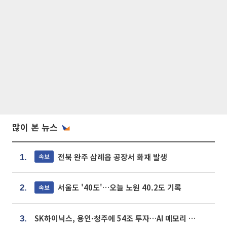
많이 본 뉴스
전북 완주 삼례읍 공장서 화재 발생
속보
1.
서울도 '40도'…오늘 노원 40.2도 기록
속보
2.
SK하이닉스, 용인·청주에 54조 투자…AI 메모리 생산기지 키운다
3.