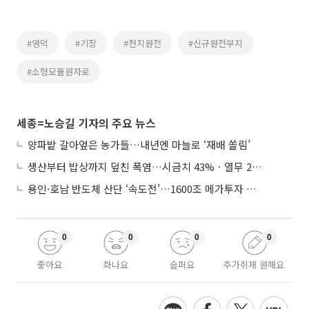
#영덕
#기장
#천지원전
#신규원전부지
#소형모듈원자로
세종=노승길 기자의 주요 뉴스
양파밭 갈아엎은 농가들…내년엔 마늘로 ‘재배 쏠림’
생산부터 밥상까지 덮친 폭염…시금치 43%ㆍ열무 28% 급등
용인·호남 반도체 산단 ‘속도전’…1600조 메가투자 이행 총력
0
0
0
0
좋아요
화나요
슬퍼요
추가취재 원해요