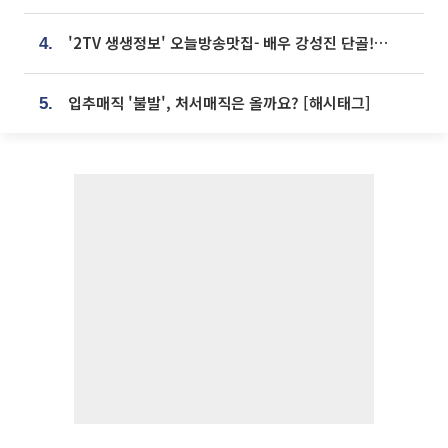
'2TV 생생정보' 오늘방송맛집- 배우 강성진 단골! 쌀국수ㆍ푸팟퐁 커리 맛집 '블○○○'
4.
입추매직 '불발', 처서매직은 올까요? [해시태그]
5.