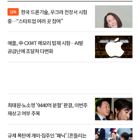
한국 드론기술, 우크라 전장서 시험
단독
중…“스타트업 여러 곳 참여”
애플, 中 CXMT 메모리 탑재 시험…AI발
공급난에 조달처 다변화
최태원·노소영 '9440억 분할' 판결, 이번주
재상고 여부 주목
규제 폭탄에 개미·집주인 '패닉' [흔들리는