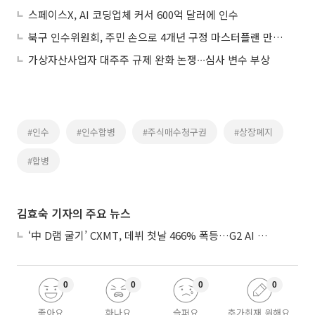
스페이스X, AI 코딩업체 커서 600억 달러에 인수
북구 인수위원회, 주민 손으로 4개년 구정 마스터플랜 만든다
가상자산사업자 대주주 규제 완화 논쟁∙∙∙심사 변수 부상
#인수
#인수합병
#주식매수청구권
#상장폐지
#합병
김효숙 기자의 주요 뉴스
‘中 D램 굴기’ CXMT, 데뷔 첫날 466% 폭등…G2 AI 패권 ‘쩐의 전쟁’
0
0
0
0
좋아요
화나요
슬퍼요
추가취재 원해요