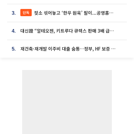
젖소 섞어놓고 ‘한우 원육’ 팔이...공영홈쇼핑 표기·검증 구멍
단독
3.
대신證 “알테오젠, 키트루다 큐렉스 판매 3배 급증…목표가 41만원 상향”
4.
재건축·재개발 이주비 대출 숨통…정부, HF 보증 신설 추진
5.