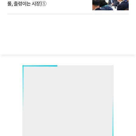
룰, 출렁이는 시장]①