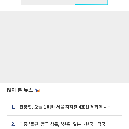
많이 본 뉴스
전장연, 오늘(10일) 서울 지하철 4호선 혜화역 시위…1호선 용산역 무정차
1.
태풍 '돌핀' 중국 상륙, '찬홈' 일본→한국…각국 기상청 예상 경로는?
2.