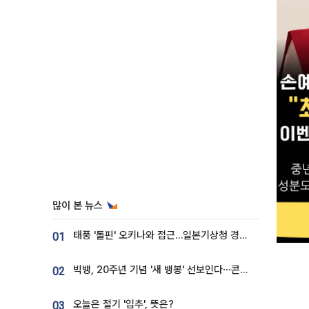
많이 본 뉴스
태풍 '돌핀' 오키나와 접근…일본기상청 경로 업데이트
01
빅뱅, 20주년 기념 '새 뱅봉' 선보인다⋯콘서트 앞두고 팝업 개최
02
오늘은 절기 '입추', 뜻은?
03