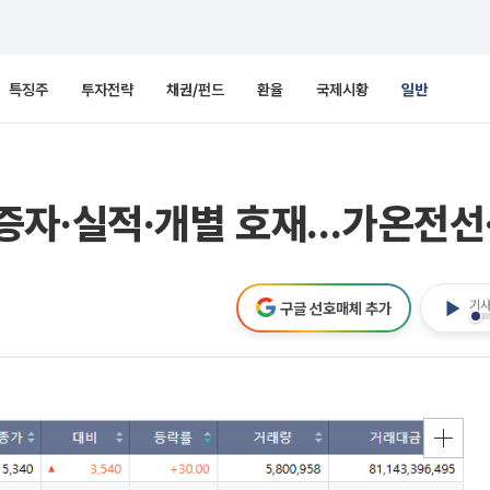
특징주
투자전략
채권/펀드
환율
국제시황
일반
자·실적·개별 호재…가온전선·J
기사
구글 선호매체 추가