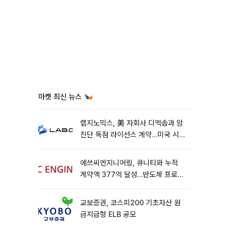
마켓 최신 뉴스
랩지노믹스, 美 자회사 디엑솜과 암
진단 독점 라이선스 계약…미국 시
장 공략 가속
에쓰씨엔지니어링, 큐니티와 누적
계약액 377억 달성…반도체 프로젝
트 추가 수주
교보증권, 코스피200 기초자산 원
금지급형 ELB 공모