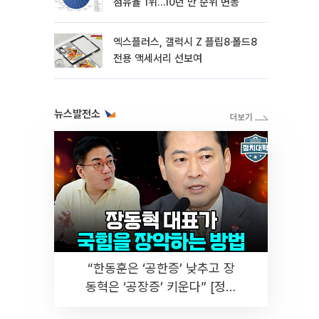
점유율 1위…10년 만 순위 변동
엑스플러스, 갤럭시 Z 플립8·폴드8
전용 액세서리 선보여
뉴스발전소
“한동훈은 ‘공한증’ 낮추고 장
동혁은 ‘공장증’ 키운다” [정치
대학]