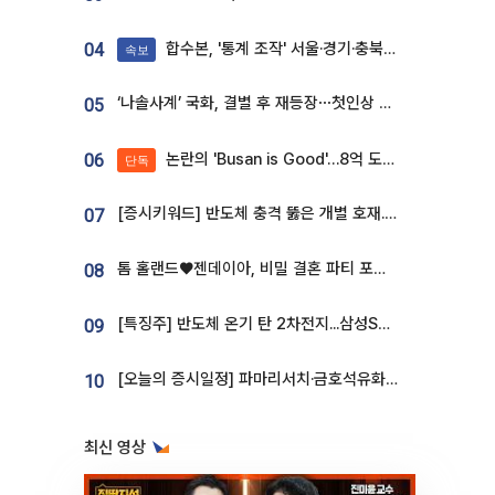
합수본, '통계 조작' 서울·경기·충북 선관위 등 추가 압수수색
04
속보
‘나솔사계’ 국화, 결별 후 재등장⋯첫인상 투표 휩쓸고 ‘인기녀’ 등극
05
논란의 'Busan is Good'…8억 도시브랜드, 용산 대통령실 CI 업체가 수행
06
단독
[증시키워드] 반도체 충격 뚫은 개별 호재...포스코퓨처엠·에코프로·한화솔루션 '눈길'
07
톰 홀랜드♥젠데이아, 비밀 결혼 파티 포착⋯호텔 대관비만 9억
08
[특징주] 반도체 온기 탄 2차전지...삼성SDI, 장 초반 7% 넘게 껑충
09
[오늘의 증시일정] 파마리서치·금호석유화학·코오롱인더·상상인증권 등
10
최신 영상