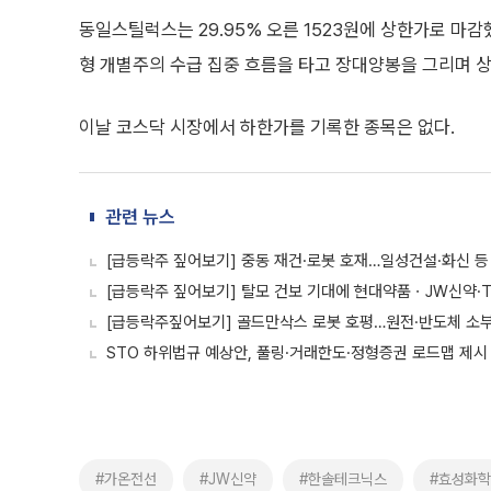
동일스틸럭스는 29.95% 오른 1523원에 상한가로 마감
형 개별주의 수급 집중 흐름을 타고 장대양봉을 그리며 
이날 코스닥 시장에서 하한가를 기록한 종목은 없다.
관련 뉴스
[급등락주 짚어보기] 중동 재건·로봇 호재…일성건설·화신 등 
[급등락주 짚어보기] 탈모 건보 기대에 현대약품ㆍJW신약·
[급등락주짚어보기] 골드만삭스 로봇 호평…원전·반도체 소부장
STO 하위법규 예상안, 풀링·거래한도·정형증권 로드맵 제시
#가온전선
#JW신약
#한솔테크닉스
#효성화학