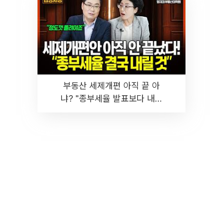
부동산 세제개편 아직 끝 아
냐? "종부세율 발표보다 내릴
것" 장기거주·양도세 전망 I 집
땅지성 I 김인만, 진미윤