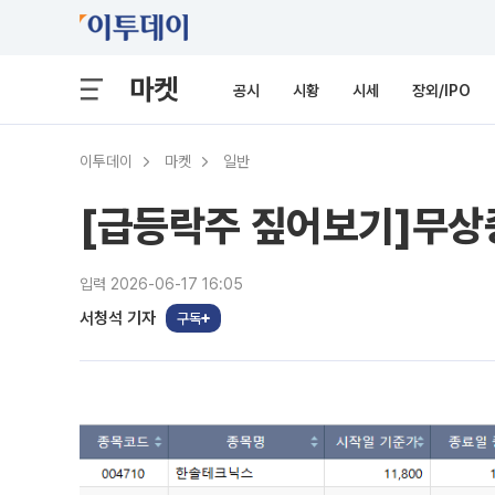
마켓
공시
시황
시세
장외/IPO
이투데이
마켓
일반
[급등락주 짚어보기]무상증
입력 2026-06-17 16:05
서청석 기자
구독