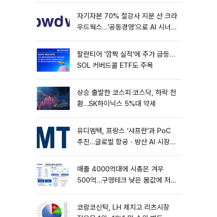
자기자본 70% 철강사 지분 산 크라
우드웍스…‘공동경영’으로 AI 시너지
낼까
팔란티어 '깜짝 실적'에 주가 급등…
SOL 커버드콜 ETF도 주목
상승 출발한 코스피·코스닥, 하락 전
환…SK하이닉스 5%대 약세
유디엠텍, 프랑스 ‘샤프란’과 PoC
추진…글로벌 항공ㆍ방산 AI 시장
공략
매출 4000억대에 시총은 겨우
500억…구영테크 낮은 몸값에 저가
승계 마무리
코람코신탁, LH 제치고 리츠시장