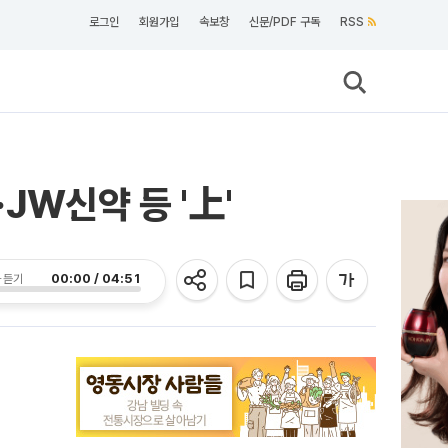
로그인
회원가입
속보창
신문/PDF 구독
RSS
W신약 등 '上'
00:00 / 04:51
 듣기