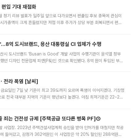
에 편입 기대 재점화
월 정기 리뷰 발표가 일주일 앞으로 다가오면서 편출입 후보 종목에 관심이
 시가총액이 크게 흔들렸지만 저점 이후 주가가 상당 부분 회복되면서 편입
다시 부각되고 있다. 7일 금융투자업계에 따르면 MSCI는 한국시간으로 오는
od'…8억 도시브랜드, 용산 대통령실 CI 업체가 수행
시 도시브랜드 ‘Busan is Good’ 개발 사업의 수행기관이 윤석열 정부
여했던 디자인 전문업체 피앤(P&)인 것으로 확인됐다. 8억 원이 투입된 부산
 부족과 디자인 정체성 논란에 휩싸였던 만큼, 사업 선정 과정과 결과물에
ㆍ전라 폭염 [날씨]
 금요일인 7일 낮 기온이 최고 39도까지 오르며 폭염이 이어지겠다. 기상청
로 전국 대부분 지역의 기온이 평년보다 높겠다. 아침 최저기온은 22~27
 대부분 지역에 폭염특보가 발효된 가운데 최고체감온도는 35도 안팎까지 올라
줄 죄는 건전성 규제 [주택공급 또다른 병목 PF]①
발 사업장. 2023년 주택건설사업계획 승인을 받아 인허가를 마쳤지만 착공
에 들어갔고, 감정가 362억원인 이 사업장은 약 20% 할인된 288억원에