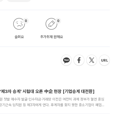
0
0
슬퍼요
추가취재 원해요
제3자 승계’ 시험대 오른 中企 현장 [기업승계 대전환]
지원 첫발 매수자 발굴·인수자금·거래망 이전은 여전히 과제 정부가 혈연 중심
장기근속 임직원 등 제3자에게 연다. 후계자를 찾지 못한 중소기업이 폐업
해 기술과 일자리를 남기도록 하겠다는 취지다. 다만 세금 감면만으로 거래를