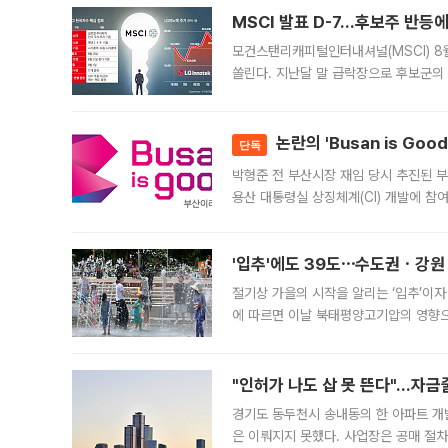
늘
MSCI 발표 D-7…후보주 반등
모건스탠리캐피털인터내셔널(MSCI) 8
쏠린다. 지난달 말 급락장으로 후보군의
가능성과 지수 추종 자금 유입 기대가 
논란의 'Busan is Go
단독
박형준 전 부산시장 재임 당시 추진된 부산
용산 대통령실 상징체계(CI) 개발에 참
도시브랜드 사업이 공개 이후 시민 공감
'입추'에도 39도⋯수도권ㆍ강원
절기상 가을의 시작을 알리는 ‘입추’이자
에 따르면 이날 북태평양고기압의 영향으
도, 낮 최고기온은 31~39도로, 전국
"인허가 나도 삽 못 뜬다"…자금
경기도 동두천시 송내동의 한 아파트 개
은 이뤄지지 못했다. 사업장은 공매 절차