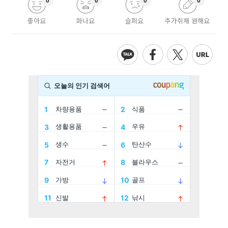
0
0
0
0
좋아요
화나요
슬퍼요
추가취재 원해요