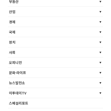
부동산
산업
경제
국제
정치
사회
오피니언
문화·라이프
뉴스발전소
이투데이TV
스페셜리포트