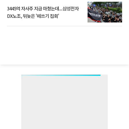
3445억 자사주 지급 마쳤는데...삼성전자
DX노조, 뒤늦은 '떼쓰기 집회'