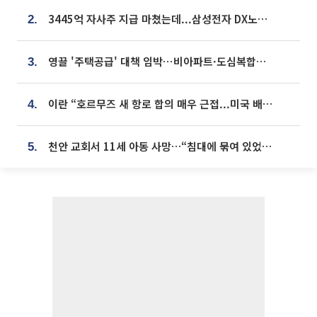
3445억 자사주 지급 마쳤는데...삼성전자 DX노조, 뒤늦은 '떼쓰기 집회'
2.
영끌 '주택공급' 대책 임박⋯비아파트·도심복합까지 총동원
3.
이란 “호르무즈 새 항로 합의 매우 근접...미국 배상 먼저”
4.
천안 교회서 11세 아동 사망…“침대에 묶여 있었다” 진술 확보
5.