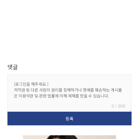
댓글
0 / 300