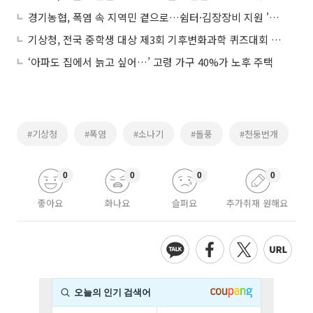
경기농협, 폭염 속 지역민 곁으로…쉼터·김장장비 지원 '이중 온기'
기상청, 전국 중학생 대상 제3회 기후변화과학 퀴즈대회 개최
‘아파도 집에서 늙고 싶어…’ 고령 가구 40%가 노후 주택
#기상청
#폭염
#소나기
#돌풍
#천둥번개
0
0
0
0
좋아요
화나요
슬퍼요
추가취재 원해요