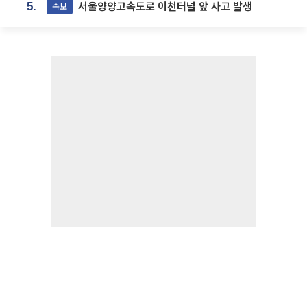
서울양양고속도로 이천터널 앞 사고 발생
속보
5.