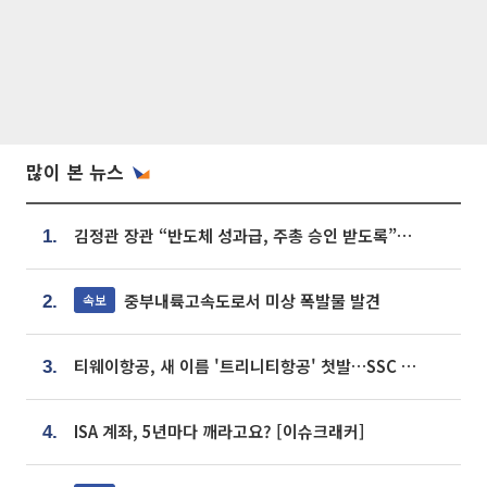
많이 본 뉴스
김정관 장관 “반도체 성과급, 주총 승인 받도록”…상법·자본시장법 개정 시사
1.
중부내륙고속도로서 미상 폭발물 발견
속보
2.
티웨이항공, 새 이름 '트리니티항공' 첫발…SSC 전략 본격화
3.
ISA 계좌, 5년마다 깨라고요? [이슈크래커]
4.