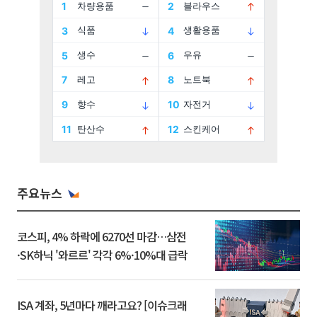
주요뉴스
코스피, 4% 하락에 6270선 마감…삼전
·SK하닉 '와르르' 각각 6%·10%대 급락
ISA 계좌, 5년마다 깨라고요? [이슈크래