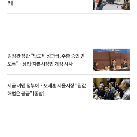
커]
김정관 장관 “반도체 성과급, 주총 승인 받
도록”…상법·자본시장법 개정 시사
세금 꺼낸 정부에…오세훈 서울시장 “집값
해법은 공급” [종합]