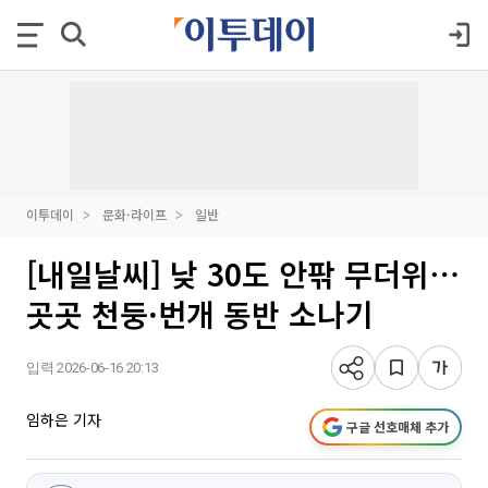
이투데이
문화·라이프
일반
[내일날씨] 낮 30도 안팎 무더위⋯
곳곳 천둥·번개 동반 소나기
입력 2026-06-16 20:13
임하은 기자
구글 선호매체 추가