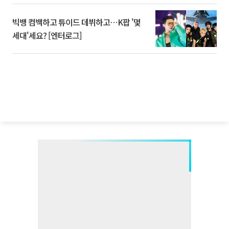
빅뱅 컴백하고 튜이드 데뷔하고⋯K팝 '몇
세대'세요? [엔터로그]