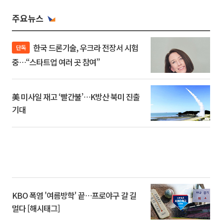
주요뉴스
한국 드론기술, 우크라 전장서 시험
단독
중…“스타트업 여러 곳 참여”
美 미사일 재고 ‘빨간불’…K방산 북미 진출
기대
KBO 폭염 '여름방학' 끝…프로야구 갈 길
멀다 [해시태그]