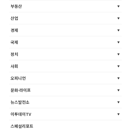
부동산
산업
경제
국제
정치
사회
오피니언
문화·라이프
뉴스발전소
이투데이TV
스페셜리포트