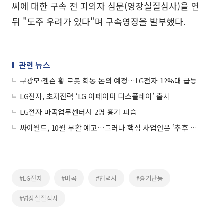
씨에 대한 구속 전 피의자 심문(영장실질심사)을 연
뒤 "도주 우려가 있다"며 구속영장을 발부했다.
관련 뉴스
구광모·젠슨 황 로봇 회동 논의 예정…LG전자 12%대 급등
LG전자, 초저전력 ‘LG 이페이퍼 디스플레이’ 출시
LG전자 마곡업무센터서 2명 흉기 피습
싸이월드, 10월 부활 예고…그러나 핵심 사업안은 ‘추후 공개’
#LG전자
#마곡
#협력사
#흉기난동
#영장실질심사