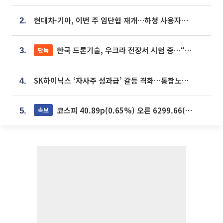
현대차·기아, 이번 주 임단협 재개…하청 사용자성 재심도 ‘변수’
2.
한국 드론기술, 우크라 전장서 시험 중…“스타트업 여러 곳 참여”
단독
3.
SK하이닉스 ‘자사주 성과급’ 갈등 격화…통합노조 출범 움직임
4.
코스피 40.89p(0.65%) 오른 6299.66(마감)
속보
5.