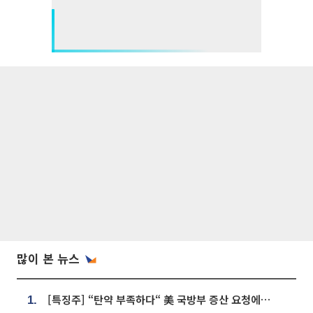
많이 본 뉴스
[특징주] “탄약 부족하다“ 美 국방부 증산 요청에⋯국내 방산주 급등세
1.