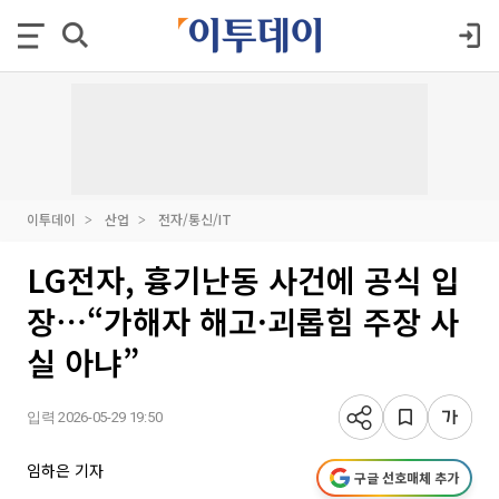
이투데이
산업
전자/통신/IT
LG전자, 흉기난동 사건에 공식 입
장⋯“가해자 해고·괴롭힘 주장 사
실 아냐”
입력 2026-05-29 19:50
임하은 기자
구글 선호매체 추가