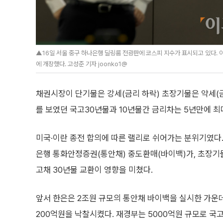
▲16일 서울 중구 하나은행 딜링룸 전광판에 코스피 지수가 표시되고 있다. 이날 코
에 개장했다. 고성준 기자 joonko1@
채권시장이 단기물은 강세(금리 하락) 초장기물은 약세(금
를 보였던 국고30년물과 10년물간 금리차는 5년만에 
미국·이란 종전 합의에 따른 랠리로 쉬어가는 분위기였다
은행 통화안정증권(통안채) 중도환매(바이백)가, 초장
고채 30년물 교환이 영향을 미쳤다.
앞서 한은은 2조원 규모의 통안채 바이백을 실시한 가운데 
200억원을 낙찰시켰다. 재경부는 5000억원 규모로 국고