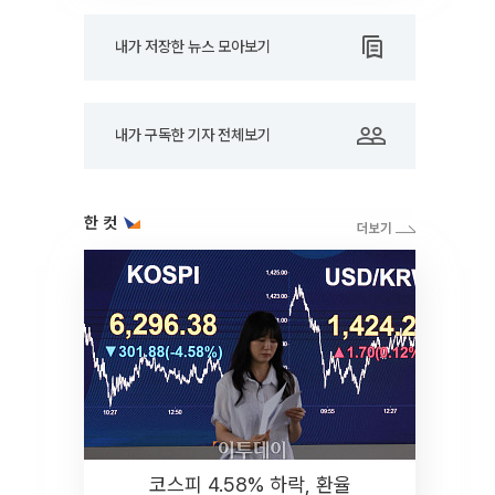
내가 저장한 뉴스 모아보기
내가 구독한 기자 전체보기
한 컷
코스피 4.58% 하락, 환율