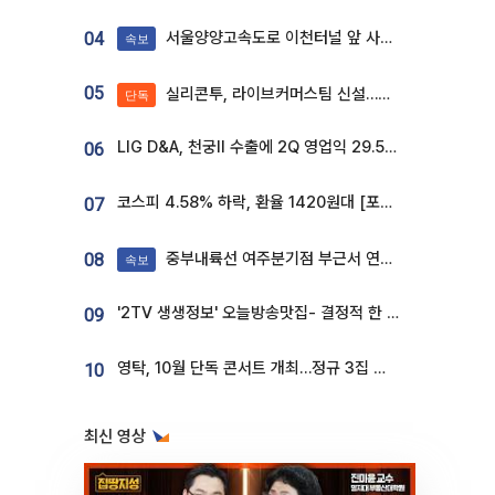
서울양양고속도로 이천터널 앞 사고 발생
04
속보
05
실리콘투, 라이브커머스팀 신설…K뷰티 ‘글로벌 판매망’ 확대[K뷰티 라방戰]
단독
LIG D&A, 천궁Ⅱ 수출에 2Q 영업익 29.5%↑…수주잔고 24.6조 [종합]
06
코스피 4.58% 하락, 환율 1420원대 [포토]
07
중부내륙선 여주분기점 부근서 연이은 추돌사고 발생
08
속보
'2TV 생생정보' 오늘방송맛집- 결정적 한 수, 3종 메밀면! 메밀 소바 맛집 '의○○○○'
09
영탁, 10월 단독 콘서트 개최…정규 3집 신곡 첫선
10
최신 영상