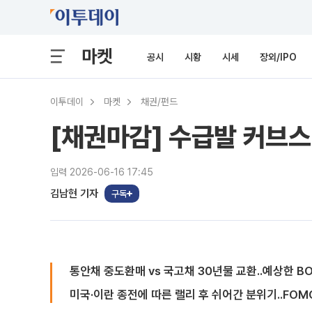
마켓
공시
시황
시세
장외/IPO
이투데이
마켓
채권/펀드
[채권마감] 수급발 커브스팁
입력 2026-06-16 17:45
김남현 기자
구독
통안채 중도환매 vs 국고채 30년물 교환..예상한 B
미국·이란 종전에 따른 랠리 후 쉬어간 분위기..FOM