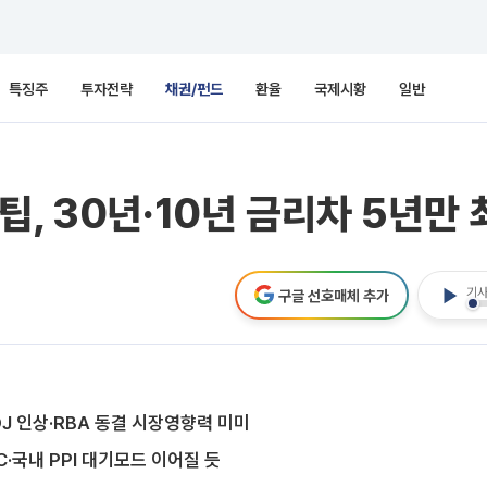
특징주
투자전략
채권/펀드
환율
국제시황
일반
, 30년·10년 금리차 5년만 
기사
구글 선호매체 추가
OJ 인상·RBA 동결 시장영향력 미미
C·국내 PPI 대기모드 이어질 듯