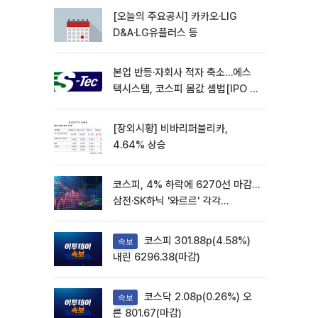
[오늘의 주요공시] 카카오·LIG
D&A·LG유플러스 등
본업 반등·자회사 적자 축소…에스
텍시스템, 코스피 몸값 셈법[IPO 엑
스레이]
[장외시황] 비바리퍼블리카,
4.64% 상승
코스피, 4% 하락에 6270선 마감…
삼전·SK하닉 '와르르' 각각
6%·10%대 급락
코스피 301.88p(4.58%)
속보
내린 6296.38(마감)
코스닥 2.08p(0.26%) 오
속보
른 801.67(마감)