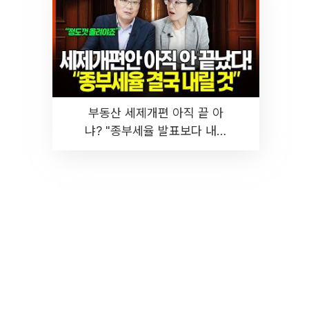
부동산 세제개편 아직 끝 아
냐? "종부세율 발표보다 내릴
것" 장기거주·양도세 전망 I 집
땅지성 I 김인만, 진미윤