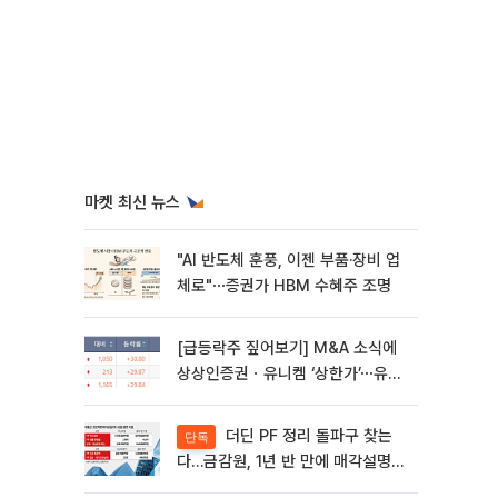
마켓 최신 뉴스
"AI 반도체 훈풍, 이젠 부품·장비 업
체로"⋯증권가 HBM 수혜주 조명
[급등락주 짚어보기] M&A 소식에
상상인증권ㆍ유니켐 ‘상한가’⋯유증
제동 걸린 SK디앤디↑
더딘 PF 정리 돌파구 찾는
단독
다…금감원, 1년 반 만에 매각설명회
재개