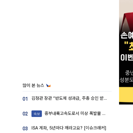
많이 본 뉴스
김정관 장관 “반도체 성과급, 주총 승인 받도록”…상법·자본시장법 개정 시사
01
중부내륙고속도로서 미상 폭발물 발견
02
속보
ISA 계좌, 5년마다 깨라고요? [이슈크래커]
03