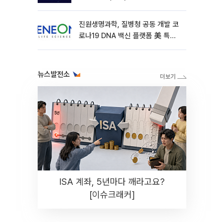
진원생명과학, 질병청 공동 개발 코
로나19 DNA 백신 플랫폼 美 특허
확보
뉴스발전소
ISA 계좌, 5년마다 깨라고요?
[이슈크래커]