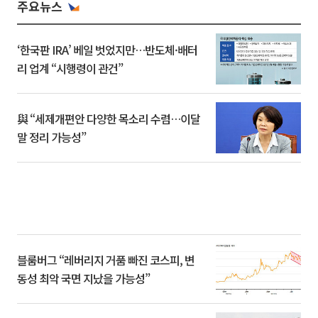
주요뉴스
‘한국판 IRA’ 베일 벗었지만…반도체·배터
리 업계 “시행령이 관건”
與 “세제개편안 다양한 목소리 수렴…이달
말 정리 가능성”
블룸버그 “레버리지 거품 빠진 코스피, 변
동성 최악 국면 지났을 가능성”