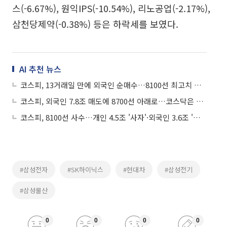
스(-6.67%), 원익IPS(-10.54%), 리노공업(-2.17%),
삼천당제약(-0.38%) 등은 하락세를 보였다.
AI 추천 뉴스
코스피, 13거래일 만에 외국인 순매수…8100선 최고치 경신
코스피, 외국인 7.8조 매도에 8700선 아래로…코스닥은 6거래일만에 반등
코스피, 8100선 사수…개인 4.5조 '사자'·외국인 3.6조 '팔자'
#삼성전자
#SK하이닉스
#현대차
#삼성전기
#삼성물산
0
0
0
0