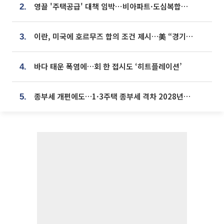
영끌 '주택공급' 대책 임박⋯비아파트·도심복합까지 총동원
2.
이란, 미국에 호르무즈 합의 조건 제시…美 “경기 아직 안 끝나” [종합]
3.
바다 태운 폭염에…회 한 접시도 ‘히트플레이션’
4.
종부세 개편에도…1·3주택 종부세 격차 2028년부터 확대
5.