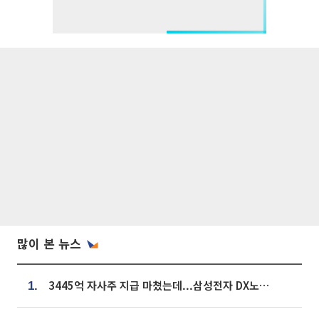
많이 본 뉴스
3445억 자사주 지급 마쳤는데...삼성전자 DX노조, 뒤늦은 '떼쓰기 집회'
1.