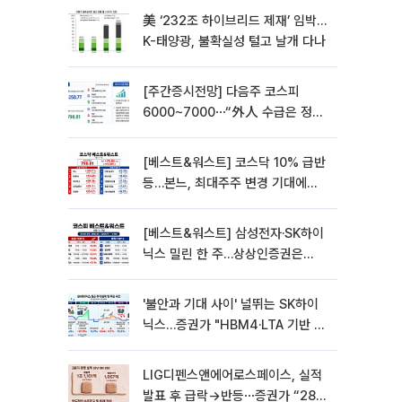
美 ‘232조 하이브리드 제재’ 임박…
K-태양광, 불확실성 털고 날개 다나
[주간증시전망] 다음주 코스피
6000~7000⋯“外人 수급은 정책
이 변수”
[베스트&워스트] 코스닥 10% 급반
등…본느, 최대주주 변경 기대에
270% 폭등
[베스트&워스트] 삼성전자·SK하이
닉스 밀린 한 주…상상인증권은
85% 급등
'불안과 기대 사이' 널뛰는 SK하이
닉스…증권가 "HBM4·LTA 기반 펀
터멘털 견고"
LIG디펜스앤에어로스페이스, 실적
발표 후 급락→반등⋯증권가 “28년