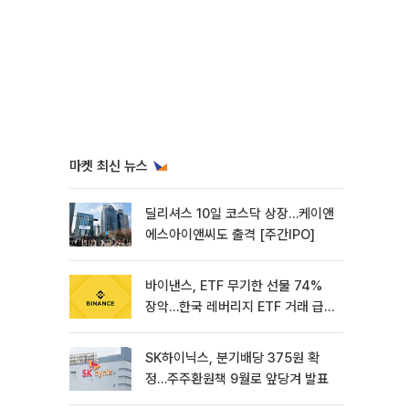
마켓 최신 뉴스
딜리셔스 10일 코스닥 상장…케이앤
에스아이앤씨도 출격 [주간IPO]
바이낸스, ETF 무기한 선물 74%
장악…한국 레버리지 ETF 거래 급
증 [e가상자산]
SK하이닉스, 분기배당 375원 확
정…주주환원책 9월로 앞당겨 발표