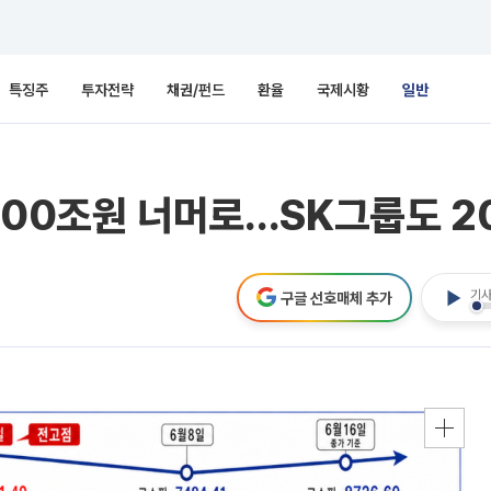
특징주
투자전략
채권/펀드
환율
국제시황
일반
500조원 너머로…SK그룹도 2
기사
구글 선호매체 추가