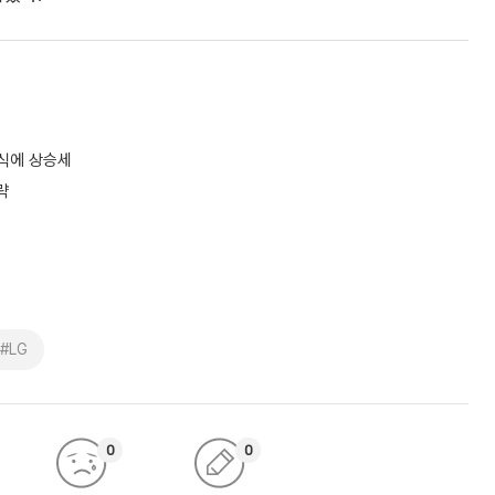
소식에 상승세
략
#LG
0
0