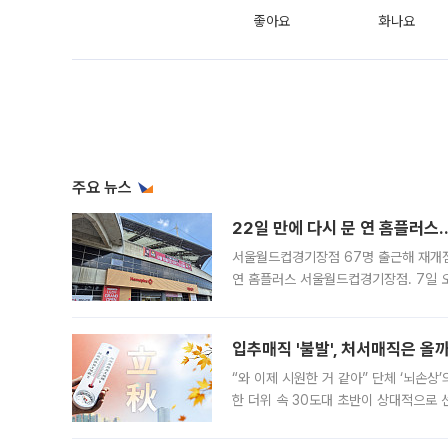
좋아요
화나요
주요 뉴스
22일 만에 다시 문 연 홈플러스
서울월드컵경기장점 67명 출근해 재개점 
연 홈플러스 서울월드컵경기장점. 7일 
우유, 과일 같은 신선식품이 차근차근 자
입추매직 '불발', 처서매직은 올
“와 이제 시원한 거 같아” 단체 ‘뇌손상
한 더위 속 30도대 초반이 상대적으로
지역에 있었습니다. 7월 말에는 서풍과