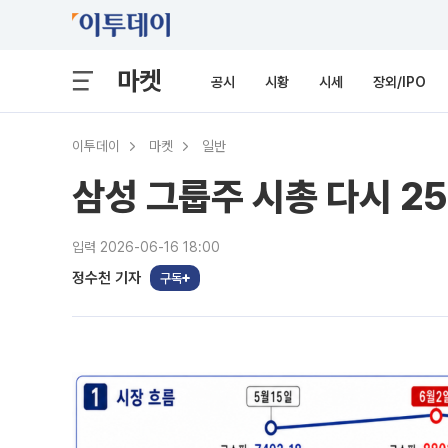
마켓
공시
시황
시세
장외/IPO
이투데이
마켓
일반
삼성 그룹주 시총 다시 2
입력 2026-06-16 18:00
정수천 기자
구독