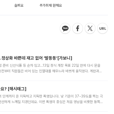
슬퍼요
추가취재 원해요
…정상화 바쁜데 재고 없어 ‘발동동’[가보니]
준비 신선식품 등 순차 입고…13일 정식 개장 목표 22일 만에 다시 문을
오전부터 직원들은 비어 있는 진열대를 채우느라 바쁘게 움직였다. 계란과
리를 잡기 시작했지만, 매장 곳곳엔 여전히 텅 빈 매대가 먼저 눈에 들어왔
까요? [해시태그]
’의 단계까지 온 지독하고 지독한 폭염입니다. 낮 기온이 37~39도를 찍는 극
 선선하게 느껴질 지경인데요. 이번 폭염의 중심은 처음 영남을 비롯한 동쪽
 북서풍이 산맥을 넘어 영남 쪽으로 내려오면서 뜨겁고 건조해졌는데요.