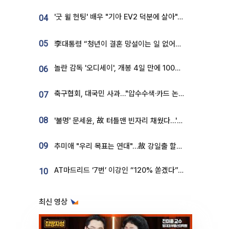
'굿 윌 헌팅' 배우 "기아 EV2 덕분에 살아"…교통사고 후 안전성 극찬
04
05
李대통령 “청년이 결혼 망설이는 일 없어야...제도상 불이익 조사”
놀란 감독 '오디세이', 개봉 4일 만에 100만 돌파⋯'왕사남' 보다 빠르다
06
축구협회, 대국민 사과…"압수수색·카드 논란 사죄, 강도 높은 쇄신"
07
08
'불명' 문세윤, 故 터틀맨 빈자리 채웠다…'거북이' 눈물의 최종 우승
09
추미애 "우리 목표는 연대"…故 강일출 할머니 흉상 제막
AT마드리드 ‘7번’ 이강인 “120% 쏟겠다”⋯시메오네 감독 “필요한 선수”
10
최신 영상