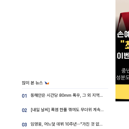
많이 본 뉴스
동해안은 시간당 80㎜ 폭우, 그 외 지역은 폭염…‘극과 극 날씨’
01
[내일 날씨] 폭염 한풀 꺾여도 무더위 계속⋯동해안 이틀 연속 비
02
임영웅, 어느덧 데뷔 10주년⋯"가진 것 없던 시절, 내 앞엔 20명의 팬뿐"
03