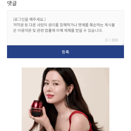
댓글
0 / 300