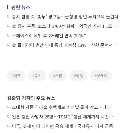
관련 뉴스
증시 활황 속 '빚투' 경고등…군장병·청년 투자교육 늘린다
美 증시 훈풍, 코스피 8700선 회복…외국인·기관 1.1조 '사자'
스페이스X, 데뷔 후 2거래일 연속 20%↑
美 클래리티 법안 연내 통과 가능성 13%…상원 문턱서 제동
#마켓
#증시
#가권
#항셍
#닛케이
김준형 기자의 주요 뉴스
초대형 자동 파라솔 수백개로 뙤약볕 틀어 막고⋯나라별 폭염 생존법
일본 강진 사망자 28명⋯TSMC "생산 재개까지 시간 필요해"
미국, 엿새 만에 대이란 공습 재개⋯국제유가 다시 급등