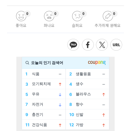
0
0
0
0
좋아요
화나요
슬퍼요
추가취재 원해요