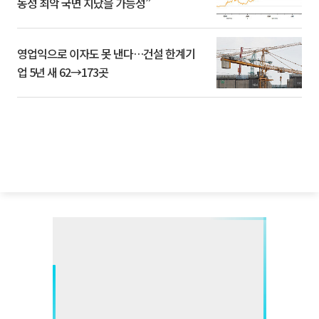
동성 최악 국면 지났을 가능성”
영업익으로 이자도 못 낸다…건설 한계기
업 5년 새 62→173곳