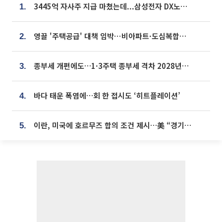
3445억 자사주 지급 마쳤는데...삼성전자 DX노조, 뒤늦은 '떼쓰기 집회'
1.
영끌 '주택공급' 대책 임박⋯비아파트·도심복합까지 총동원
2.
종부세 개편에도…1·3주택 종부세 격차 2028년부터 확대
3.
바다 태운 폭염에…회 한 접시도 ‘히트플레이션’
4.
이란, 미국에 호르무즈 합의 조건 제시…美 “경기 아직 안 끝나” [종합]
5.