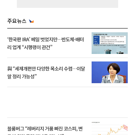
주요뉴스
‘한국판 IRA’ 베일 벗었지만…반도체·배터
리 업계 “시행령이 관건”
與 “세제개편안 다양한 목소리 수렴…이달
말 정리 가능성”
블룸버그 “레버리지 거품 빠진 코스피, 변