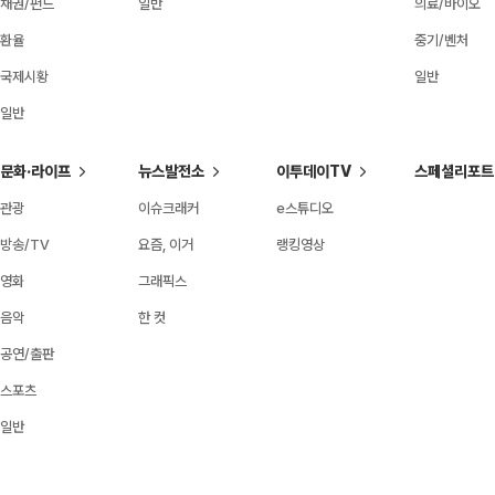
채권/펀드
일반
의료/바이오
환율
중기/벤처
국제시황
일반
일반
문화·라이프
뉴스발전소
이투데이TV
스페셜리포트
관광
이슈크래커
e스튜디오
방송/TV
요즘, 이거
랭킹영상
영화
그래픽스
음악
한 컷
공연/출판
스포츠
일반