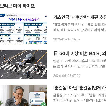
브라보 마이 라이프
기초연금 ‘하후상박’ 개편 추
16일 복지부 하반기 업무계획 발표 지속가능한 연금체계 구축…기초연금 구조개편 및 국민연금 보
장성 강화 요양병원 간병비 급여화 및 본인 부담금 경감 추진 보건복지부가 하반기에 초고령사회에
대응하기 위한 노후소득보장체계와 의료·돌봄 안전망 개
2026-07-16 16:49
업무계획에서 기초연금 구조개편 및 국
日 50대 이상 미혼 94%, 외
일본의 50세 이상 미혼자 10명 중 
는 조사 결과가 나왔다. 응답자의 절
상대를 찾기 위해 활동하는 사람은 3.
2026-06-08 07:00
다. 일본의 중장년층 대상 관계 연결 
‘홍길동’ 아닌 ‘홍길동(단체)’
금감원, 소비자경보 '주의' 발령…계좌명
개인 이름처럼 보이는 계좌가 사실은 