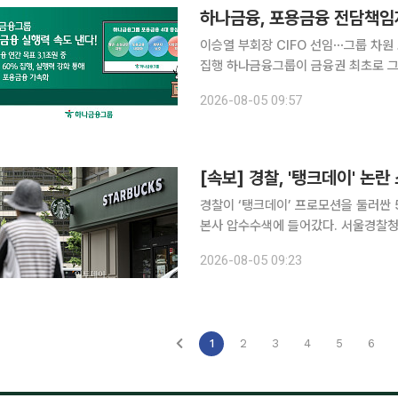
하나금융, 포용금융 전담책임
이승열 부회장 CIFO 선임⋯그룹 차원
집행 하나금융그룹이 금융권 최초로 그룹 포용금융 최고책임자(CIFO)를 선임하며 포용금융 실행력
강화에 나섰다. 포용금융을 그룹 핵심
2026-08-05 09:57
인 지원과 채무자 보호 등 하반기 추진
[속보] 경찰, '탱크데이' 논
경찰이 ‘탱크데이’ 프로모션을 둘러싼 
본사 압수수색에 들어갔다. 서울경찰청 광역수사단 공공범죄수사대는 5일 오전 서울 강남구 역삼동
센터필드 빌딩에 있는 스타벅스코리아 본사
2026-08-05 09:23
크데이 논란과 관련해 스타벅스코리아
1
2
3
4
5
6