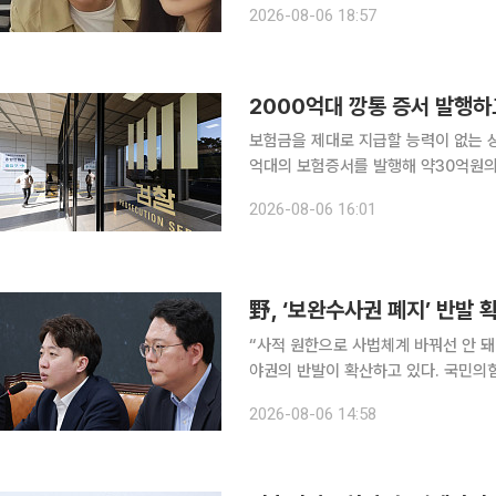
2026-08-06 18:57
보내는 소소한 일상을 담았던 공간. 
2000억대 깡통 증서 발행하
보험금을 제대로 지급할 능력이 없는 
억대의 보험증서를 발행해 약30억원의 보
앙지검 형사9부(고은별 부장검사)는 
2026-08-06 16:01
의로 무허가 보증보험사 A업체 전현직 
野, ‘보완수사권 폐지’ 반발
“사적 원한으로 사법체계 바꿔선 안 돼” 검사의 보완수사권을 폐지한 형사소송법 개정안을 
야권의 반발이 확산하고 있다. 국민의
백과 피해자 보호 약화로 이어질 수 있다며 정부·여당을
2026-08-06 14:58
는 6일 국회 의원회관에서 ‘검찰개혁