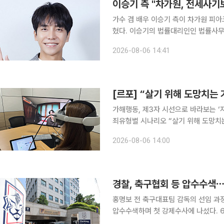
이승기 측 "차가원, 전세사기
가수 겸 배우 이승기 측이 차가원 피
혔다. 이승기의 법률대리인인 법률사무소 현명 윤용석ㆍ장재원 변호사는 6일 입장문을 통해 "차가
원 씨의 구속과 전세계약 만기일이 도
2026-08-06 14:41
했다. 법률대리인 측은 이번 사안을
가해행동, 제3자 시선으로 바라보는 ‘
죄유형별 시나리오 “살기 위해 도망치는 거야. 다시는 당신이 분노하는 모습을 보고 싶지 않아. 무서
워.” 가상현실(VR) 기기를 쓰자 헤어진 연인의 팔을 붙잡아 끌고 가는 남성의 모습이 시야를 채웠
2026-08-06 14:00
다. 여성은 붙잡힌 팔을 빼내려 했지만
경찰, 축구협회 등 압수수색
홍명보 전 축구대표팀 감독의 선임 과
압수수색하며 첫 강제수사에 나섰다. 6일 연합뉴스에 따르면 서울경찰청 광역수사단 금융범죄수사
대는 이날 오전 9시부터 충남 천안의