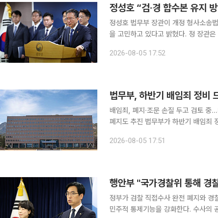
정성호 “검·경 합수본 유지 
정성호 법무부 장관이 개정 형사소송법
을 고민하고 있다고 밝혔다. 정 장관은 5일 정부과천청사에서 열린 법무부 업무보고 사전 브리핑에
서 “현재 경찰과 검찰이 합동으로 수사
2026-08-05 17:52
권과 보완수사권이 사라지기 때문에 합
법무부, 하반기 배임죄 정비
배임죄, 폐지·조문 손질 두고 검토
폐지도 추진 법무부가 하반기 배임죄 정비와 집단소송제 확대를 추진한다. 기업 경영 부담을 완화하
고 소액·다수 피해자의 권리구제를 강화하
2026-08-05 17:51
는 5일 청와대 영빈관에서 2026년 
행안부 "국가경찰위 통해 경찰
정부가 검찰 직접수사 완전 폐지와 경
민주적 통제기능을 강화한다. 수사의 공정성을 제고하기