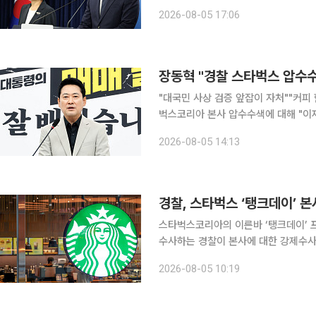
보고에서 이 같은 하반기 추진과제를 발표했다. 행안부는 상반기 성과로 ‘생명
2026-08-05 17:06
고유가 피해지원금 지급, 인공지능(AI)
장동혁 "경찰 스타벅스 압수수
"대국민 사상 검증 앞잡이 자처""커피 한 잔의 자유까지 박탈
벅스코리아 본사 압수수색에 대해 "이
나선 것"이라고 비판했다. 장 대표는 5일 자신의 페이스북에 올린 글에서 이번 수사가 시민단체 고
2026-08-05 14:13
경찰, 스타벅스 ‘탱크데이’ 
스타벅스코리아의 이른바 ‘탱크데이’ 
수사하는 경찰이 본사에 대한 강제수사
은 정황을 확인한 경찰은 행사 기획 
2026-08-05 10:19
서울경찰청 광역수사단 공공범죄수사대는