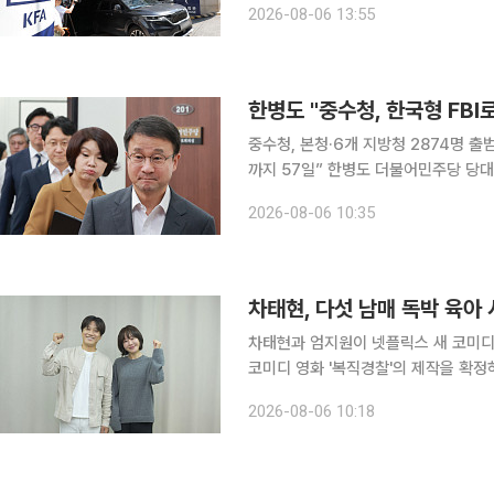
2026-08-06 13:55
내 압
한병도 "중수청, 한국형 FB
중수청, 본청·6개 지방청 2874명 
까지 57일” 한병도 더불어민주당 당대표 직무대행 겸 원내대표가 중대범죄수사청(중수청)이 기존
검찰의 중대범죄 수사 기능을 승계해 '
2026-08-06 10:35
인재 확보가 필요하다며 행정안전부에 
차태현, 다섯 남매 독박 육아
차태현과 엄지원이 넷플릭스 새 코미디 영화 '복직경
코미디 영화 '복직경찰'의 제작을 확정
'복직경찰'은 아내를 대신해 다섯 남매
2026-08-06 10:18
전에 휘말리며 벌어지는 이야기를 그린