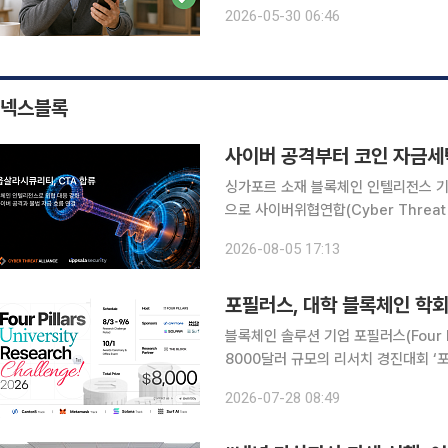
세보증금을 송금하는 과정에서 이러한
2026-05-30 06:46
비자경보를 발령했다. 30
넥스블록
사이버 공격부터 코인 자금세
싱가포르 소재 블록체인 인텔리전스 
으로 사이버위협연합(Cyber Threat Alliance·C
휴 회원으로 합류해 악성 지갑 활동과 
2026-08-05 17:13
는 위협 정보를 회원사들과 공유한다고 
포필러스, 대학 블록체인 학회
블록체인 솔루션 기업 포필러스(Four 
8000달러 규모의 리서치 경진대회 ‘
이번 대회는 국내 주요 대학의 블록체
2026-07-28 08:49
분석하고, 참가자의 독자적인 관점과 