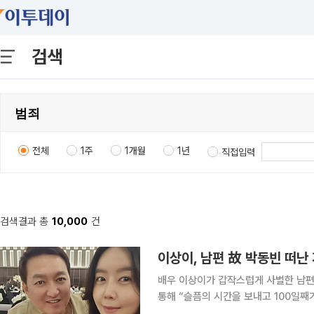
검색
전체
1주
1개월
1년
직접입력
검색결과 총
10,000
건
이상이, 남편 故 박동빈 떠난 
배우 이상이가 갑작스럽게 사별한 남편 故 박동빈을 추억했
통해 “슬픔의 시간을 보내고 100일째
함께 살아가는 법을 조금씩 배워가는 것이라는 