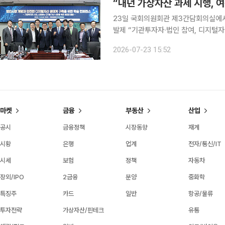
“내년 가상자산 과세 시행, 
23일 국회의원회관 제3간담회의실에서 
발제 “기관투자자∙법인 참여, 디지털자
검증으로 시장 확대해야” 디지털자산 시장은 개인 중심의 투자 시장을 넘어 법인과 기관투자자가 함
2026-07-23 15:52
께하는 시장으로 진화하고 있다. 법인의
마켓
금융
부동산
산업
공시
금융정책
시장동향
재계
시황
은행
업계
전자/통신/IT
시세
보험
정책
자동차
장외/IPO
2금융
분양
중화학
특징주
카드
일반
항공/물류
투자전략
가상자산/핀테크
유통