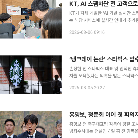
KT, AI 스팸차단 전 고객으
KT가 자체 개발한 ‘AI 기반 실시간 
는 해당 서비스에 실시간 안내가 추가된 
지난 1월 개발한 AI 스팸차단의 시범 
2026-08-06 09:16
비스’에 KT알뜰폰 포함 전 고객을 대상
‘탱크데이 논란’ 스타벅스 
손정현 전 스타벅스 대표 및 임직원 휴대전화 확보 ‘탱크데이’ 프로모션으로 
자를 모욕했다는 의혹을 받는 스타벅스 본사가 경찰 
울청 광역수사단 공공범죄수사대는 이날 
2026-08-05 20:27
서울 강남구 역삼동 센터필드 빌딩 스
홍명보, 청문회 이어 첫 피의
홍명보 전 축구대표팀 감독이 경찰 조사를 받았다. 5일 경찰에 따르면 서
범죄수사대는 전날인 4일 홍 전 감독을 피의