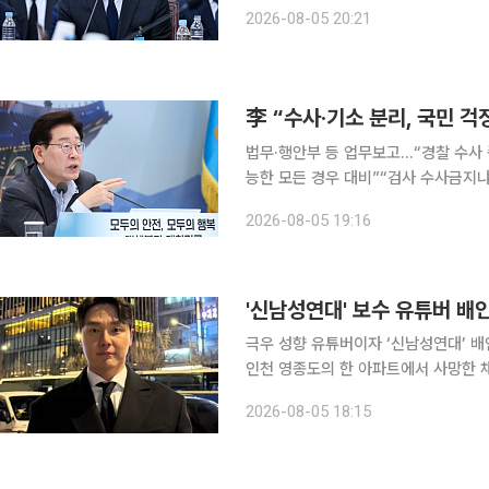
전 감독에 대한 고발 혐의를 비롯해 감
2026-08-05 20:21
李 “수사·기소 분리, 국민 
법무·행안부 등 업무보고…“경찰 수사
능한 모든 경우 대비”“검사 수사금지냐, 법
은 검사의 직접·보완 수사 폐지를 골자
2026-08-05 19:16
는 현실적인, 나름의 타당성이 있는 걱
'신남성연대' 보수 유튜버 배
극우 성향 유튜버이자 ‘신남성연대’ 배인규 대표가 사망했다. 
인천 영종도의 한 아파트에서 사망한 채 발견됐다. 향년 36
와 거주하던 곳으로 “사람이 쓰러져 있다”는 주
2026-08-05 18:15
인하대병원 영안실에 안치된 상태로 