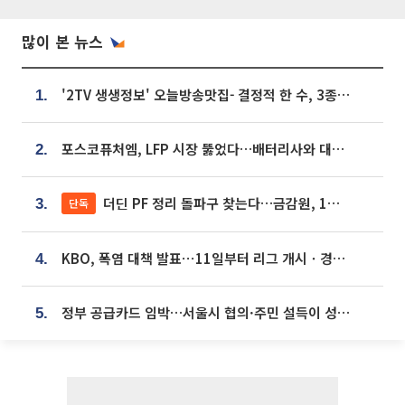
많이 본 뉴스
'2TV 생생정보' 오늘방송맛집- 결정적 한 수, 3종 메밀면! 메밀 소바 맛집 '의○○○○'
1.
포스코퓨처엠, LFP 시장 뚫었다…배터리사와 대규모 장기 공급 합의
2.
더딘 PF 정리 돌파구 찾는다…금감원, 1년 반 만에 매각설명회 재개
단독
3.
KBO, 폭염 대책 발표⋯11일부터 리그 개시ㆍ경기 오후 7시 시작
4.
정부 공급카드 임박…서울시 협의·주민 설득이 성패 가른다 [부동산 해법 전쟁]
5.