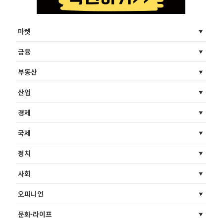
마켓
금융
부동산
산업
경제
국제
정치
사회
오피니언
문화·라이프