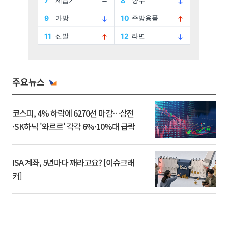
주요뉴스
코스피, 4% 하락에 6270선 마감…삼전
·SK하닉 '와르르' 각각 6%·10%대 급락
ISA 계좌, 5년마다 깨라고요? [이슈크래
커]