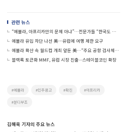
관련 뉴스
“에볼라, 아프리카만의 문제 아냐”…전문가들 “한국도 지원 적극 나서야”
에볼라 유입 차단 나선 美⋯유럽에 여행 제한 요구
에볼라 확산 속 월드컵 개최 앞둔 美…“주요 공항 검사체계 구축”
블랙록 토큰화 MMF, 유럽 시장 진출∙∙∙스테이블코인 확장
#에볼라
#민주콩고
#확진
#아프리카
#분디부조
김해욱 기자의 주요 뉴스