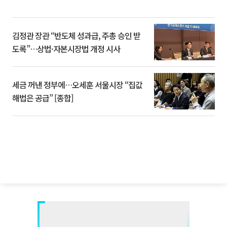
김정관 장관 “반도체 성과급, 주총 승인 받
도록”…상법·자본시장법 개정 시사
세금 꺼낸 정부에…오세훈 서울시장 “집값
해법은 공급” [종합]