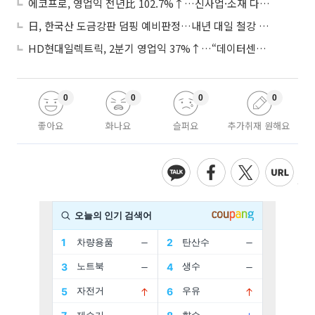
에코프로, 영업익 전년比 102.7%↑…신사업·소재 다각화 박차
日, 한국산 도금강판 덤핑 예비판정…내년 대일 철강 수출 ‘빨간불’
HD현대일렉트릭, 2분기 영업익 37%↑…“데이터센터 사업, 새로운 성장 축”
0
0
0
0
좋아요
화나요
슬퍼요
추가취재 원해요