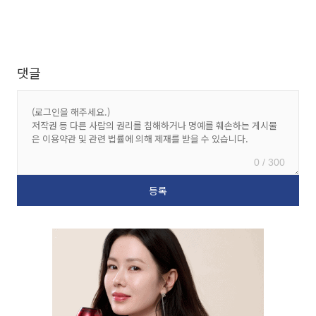
댓글
0 / 300