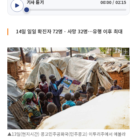
기사 듣기
00:00 / 02:15
14일 일일 확진자 72명ㆍ사망 32명⋯유행 이후 최대
▲13일(현지시간) 콩고민주공화국(민주콩고) 이투리주에서 에볼라