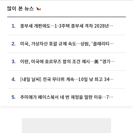
많이 본 뉴스
종부세 개편에도…1·3주택 종부세 격차 2028년부터 확대
1.
미국, 가상자산 포괄 규제 속도…상원, ‘클래리티법’ 9월 절차투표 추진
2.
이란, 미국에 호르무즈 합의 조건 제시…美 “경기 아직 안 끝나” [종합]
3.
[내일 날씨] 전국 무더위 계속…10일 낮 최고 34도 육박
4.
추미애가 페이스북서 네 번 재정을 말한 이유…7700억 추경 열쇠는 도의회에
5.