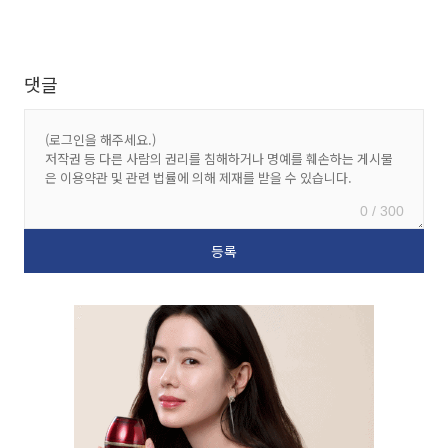
댓글
0 / 300