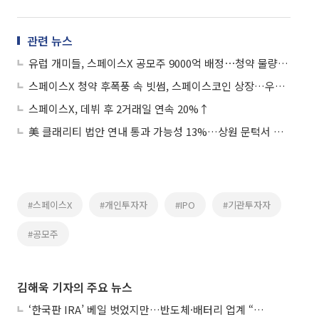
관련 뉴스
유럽 개미들, 스페이스X 공모주 9000억 배정⋯청약 물량 24% 수준
스페이스X 청약 후폭풍 속 빗썸, 스페이스코인 상장…우주 테마 코인 주목
스페이스X, 데뷔 후 2거래일 연속 20%↑
美 클래리티 법안 연내 통과 가능성 13%…상원 문턱서 제동
#스페이스X
#개인투자자
#IPO
#기관투자자
#공모주
김해욱 기자의 주요 뉴스
‘한국판 IRA’ 베일 벗었지만…반도체·배터리 업계 “시행령이 관건”