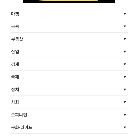
마켓
금융
부동산
산업
경제
국제
정치
사회
오피니언
문화·라이프