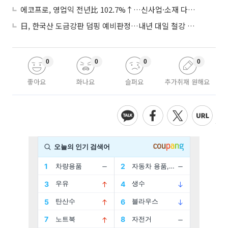
에코프로, 영업익 전년比 102.7%↑…신사업·소재 다각화 박차
日, 한국산 도금강판 덤핑 예비판정…내년 대일 철강 수출 ‘빨간불’
0
0
0
0
좋아요
화나요
슬퍼요
추가취재 원해요