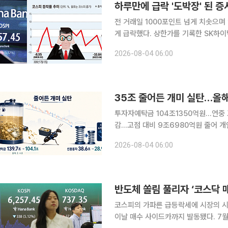
하루만에 급락 '도박장' 된 증
전 거래일 1000포인트 넘게 치솟으며
게 급락했다. 상한가를 기록한 SK하
락했다. 개인 투자자들은 ‘도박장’으로 
2026-08-04 06:00
한국거래소에 따르면 전날 코스피 지수
35조 줄어든 개미 실탄…올해
투자자예탁금 104조1350억원…연중 고
감…고점 대비 9조6980억원 줄어 개인투자자의 증시 대기자금이 두 달 새 35조원 넘게 줄면서 올
해 초 수준으로 돌아갔다. 신용거래융자
2026-08-04 06:00
수 여력이 약해진 만큼 8월 증시 반등
반도체 쏠림 풀리자 ‘코스닥 
코스피의 가파른 급등락세에 시장의 시
이날 매수 사이드카까지 발동됐다. 7월