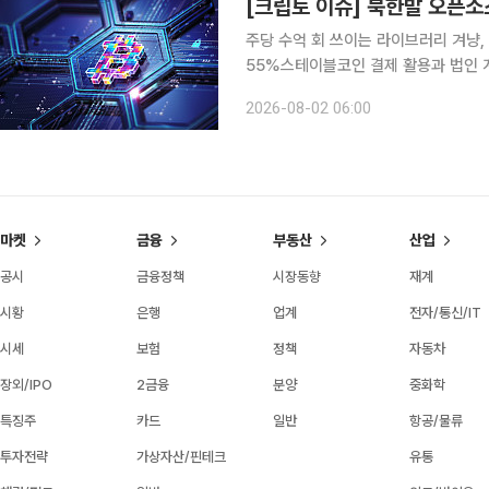
주당 수억 회 쓰이는 라이브러리 겨냥,
55%스테이블코인 결제 활용과 법인 
조로 이동 북한 연계 해킹 조직의 오픈소스 공급망 공격이 글로벌 클라우드 환경으로 번지면서 크립
2026-08-02 06:00
토 산업에서 보안 문제가 다시 핵심 변
마켓
금융
부동산
산업
공시
금융정책
시장동향
재계
시황
은행
업계
전자/통신/IT
시세
보험
정책
자동차
장외/IPO
2금융
분양
중화학
특징주
카드
일반
항공/물류
투자전략
가상자산/핀테크
유통