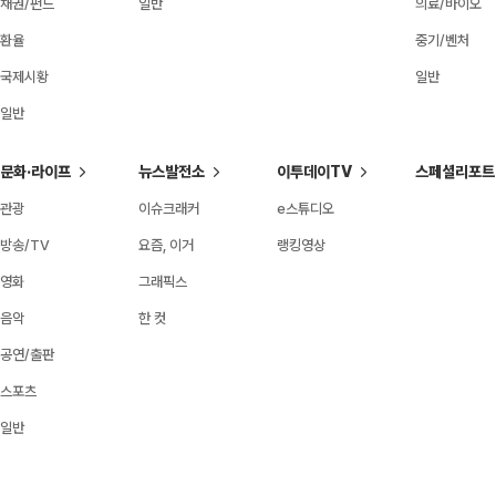
채권/펀드
일반
의료/바이오
환율
중기/벤처
국제시황
일반
일반
문화·라이프
뉴스발전소
이투데이TV
스페셜리포트
관광
이슈크래커
e스튜디오
방송/TV
요즘, 이거
랭킹영상
영화
그래픽스
음악
한 컷
공연/출판
스포츠
일반