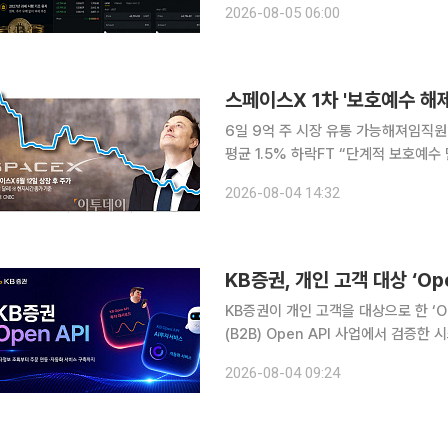
2026-08-05 06:00
‘2026년 세제개편안’에 추가 과세 
스페이스X 1차 '보호예수 해
6일 9억 주 시장 유통 가능해져임직
평균 1.5% 하락FT “단계적 보호예수 만료, 고통만 길어져” 
모으며 나스닥에 상장했던 스페이스X 주
2026-08-04 14:32
예수 만료일이 다가오면서 시장에선 주
KB증권, 개인 고객 대상 ‘Op
KB증권이 개인 고객을 대상으로 한 ‘O
(B2B) Open API 사업에서 검증한 
권은 지난달 20일부터 개인 고객 대상 O
2026-08-04 09:24
고객이 직접 개발한 프로그램이나 외