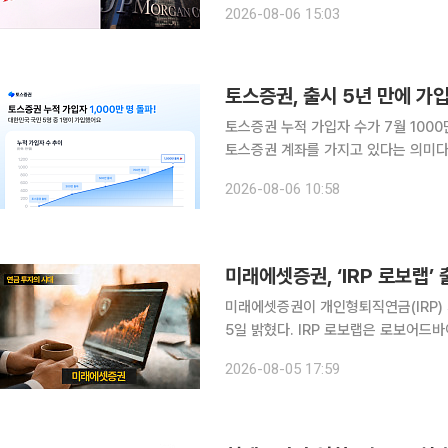
2026-08-06 15:03
12개월 목표치 1만2000을 유지했다
토스증권, 출시 5년 만에 가입
토스증권 누적 가입자 수가 7월 1000
토스증권 계좌를 가지고 있다는 의미다. 6일 토스증권에 따르면 이는 2021년 3월 모바일트
시스템(MTS)을 출시한 지 5년 4개월
2026-08-06 10:58
1000만 명을 넘어섰다. 지난 7월 월
미래에셋증권, ‘IRP 로보랩
미래에셋증권이 개인형퇴직연금(IRP) 
5일 밝혔다. IRP 로보랩은 로보어드바이저가 시장 상황에 맞춰 글로벌 자산배분 포트폴리오를 구성
하고 실제 매매까지 전담하는 일임형 
2026-08-05 17:59
대신 자