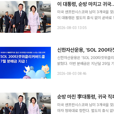
이 대통령, 순방 마치고 귀국
미국 샌프란시스코와 남미 3개국을 찾은
이 대통령은 별도의 휴식 없이 곧바로
검한다. 순방 기간 중단됐던 부처별 업무보고도 4일부터 
2026-08-03 13:05
대 여민관에서 부동산·주식시장 점검회
신한자산운용, 'SOL 200
신한자산운용은 ‘SOL 200타겟위클
밝혔다. 이번 분배금은 지난달 29일 기준 
200타겟위클리커버드콜 ETF’는 코
2026-08-03 08:46
익을 바탕으로 월분배를 추구하는 ETF
순방 마친 李대통령, 귀국 직
미국 샌프란시스코와 남미 3개국을 찾은
마자 청와대로 향한다. 별도의 휴식 없