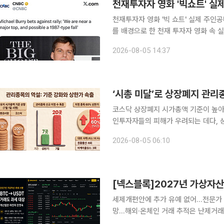
천재투자자 영화 '빅쇼트' 실
천재투자자 영화 '빅 쇼트' 실제 주인공버리 "다우
를 배경으로 한 천재 투자자 영화 속 실제 주인공
제 모델이자 월가의 이름난 개인 투자자
2026-08-05 14:37
세가 재현될 수 있다”고 경고했다. S&
코스닥 상장폐지 시가총액 기준이 높아
인투자자들의 피해가 우려되는 데다, 
강제 퇴출로 이어질 수 있다는 분석도 나온다. 5일 한국거래소에 따르면 지난달 
2026-08-05 06:10
시가총액 기준이 유가증권시장 300억원
[넥스블록]2027년 가상자산
세제개편안에 추가 유예 없어…전문가 “
망…해외·온체인 거래 추적은 난제거래
없어” 정부가 가상자산 과세 시행을 위한 절차를 예정대로 추진한다. 기획재정부가 지난 3일 발표한