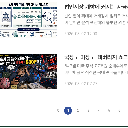
법인 참여 확대에 거래감시 범위도 거
이 온체인 분석 핵심해외 솔루션 의존 속 국내 
장 진입을 목전에 두고 거래감시 범위
2026-08-02 12:00
어질 전망이다. 기관과 커스터디(수탁
국장도 미장도 '레버리지 쇼크
6~7월 미국 주식 7.7조원 순매수에도
비디아 급락 직격탄 국내 증시를 떠나 다시 미국 증시로 향한 개인투자자들이 불과 두 달 만에 50조
원에 가까운 평가손실을 기록한 것으로
2026-08-02 07:27
상장지수펀드(ETF)에 대규모 자금이 
1
2
3
4
5
6