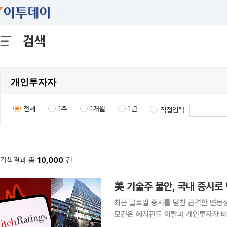
검색
전체
1주
1개월
1년
직접입력
검색결과 총
10,000
건
美 기술주 불안, 국내 증시
최근 글로벌 증시를 덮친 급격한 변동성
모건은 헤지펀드 이탈과 개인투자자 비
다. 반면 골드만삭스는 최근 코스피 