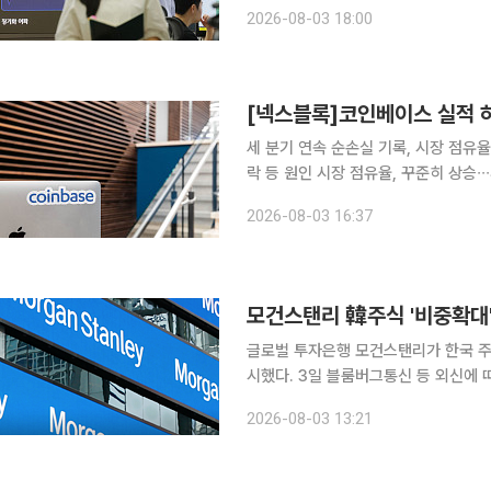
석이 나온다. 3일 한국거래소에 따르면 코스닥 지수는 6월 말 916.42에서 7월 말 719.60으로 한
2026-08-03 18:00
달 새 196.82포인트(21.44%) 급락
[넥스블록]코인베이스 실적 하
세 분기 연속 순손실 기록, 시장 점유율
락 등 원인 시장 점유율, 꾸준히 상승∙
라 확대 전략 긍정적 작용” 코인베이스가 세 분기 연속 순손실을 기록했지만, 시장 점유율은 꾸준히
2026-08-03 16:37
증가했다며 낙관적인 태도다. 투자업계
모건스탠리 韓주식 '비중확대'
글로벌 투자은행 모건스탠리가 한국 주
시했다. 3일 블룸버그통신 등 외신에 따르면 모건스탠리는 보고서를 통해 한국 주식 투자의견을 기
존 '비중 유지'에서 '비중 확대'로 올려 잡았다. 모건스탠리는 시장 내 쏠림 현상과
2026-08-03 13:21
해소 이후 코스피가 자사 목표치인 9