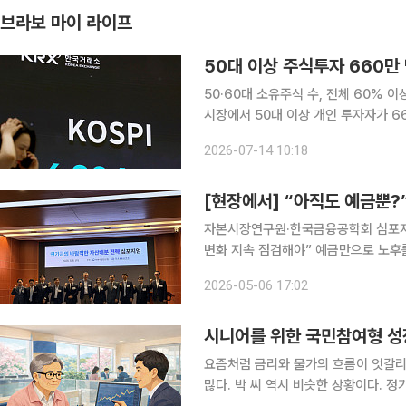
브라보 마이 라이프
50대 이상 주식투자 660
50·60대 소유주식 수, 전체 60% 이상
시장에서 50대 이상 개인 투자자가 
하거나 펀드를 환매해 주식시장으로 자
2026-07-14 10:18
면서 은퇴자와 예비 은퇴세대의 노후자
[현장에서] “아직도 예금뿐?
자본시장연구원·한국금융공학회 심포지엄 개최 세계적인 거시경제학 석학 존 캠벨
변화 지속 점검해야” 예금만으로 노후를 버티기 어려운 시대가 됐다. 고령화와 퇴직연금 시장 확대
가 이어지는 가운데 노후자산 관리 방식
2026-05-06 17:02
리가 커지고 있다. 전문가들은 긴 노
시니어를 위한 국민참여형 성
요즘처럼 금리와 물가의 흐름이 엇갈
많다. 박 씨 역시 비슷한 상황이다. 