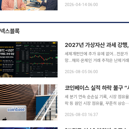
려하면 실질 수익이 크지 않을 것으로
2026-04-14 06:00
익이 낮고, 주식 비중을 늘리자니 원금
넥스블록
2027년 가상자산 과세 강행
세제개편안에 추가 유예 없어…전문가 “
망…해외·온체인 거래 추적은 난제거래
없어” 정부가 가상자산 과세 시행을 위한 절차를 예정대로 추진한다. 기획재정부가 지난 3일 발표한
2026-08-05 06:00
‘2026년 세제개편안’에 추가 과세 
코인베이스 실적 하락 불구 “
세 분기 연속 순손실 기록, 시장 점유율
락 등 원인 시장 점유율, 꾸준히 상승∙
라 확대 전략 긍정적 작용” 코인베이스가 세 분기 연속 순손실을 기록했지만, 시장 점유율은 꾸준히
2026-08-03 16:37
증가했다며 낙관적인 태도다. 투자업계