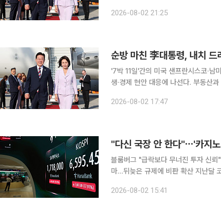
과제를 직접 챙길 것으로 보인다. 순방 
2026-08-02 21:25
청와대 수석대변인은 2일(현지시간) 
순방 마친 李대통령, 내치 
'7박 11일'간의 미국 샌프란시스코·남
생·경제 현안 대응에 나선다. 부동산
민생·경제 현안 대응에 국정 역량을 집중할 전망이다. 이 대통령은 이번 
2026-08-02 17:47
체와 핵심광물·에너지 공급망 협력 확
"다신 국장 안 한다"⋯'카지노
블룸버그 "급락보다 무너진 투자 신뢰"
마…뒤늦은 규제에 비판 확산 지난달 
역대 최대 규모로 국내 주식을 내다 팔
2026-08-02 15:41
졌기 때문이다. 블룸버그통신은 2일 