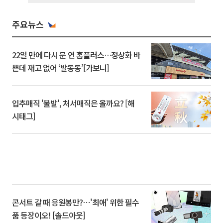
주요뉴스
22일 만에 다시 문 연 홈플러스…정상화 바
쁜데 재고 없어 ‘발동동’[가보니]
입추매직 '불발', 처서매직은 올까요? [해
시태그]
콘서트 갈 때 응원봉만?⋯'최애' 위한 필수
품 등장이오! [솔드아웃]