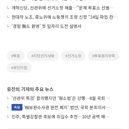
개혁신당, 선관위에 선거소청 제출…"문제 투표소 선별적 재선거해야"
현대차 노조, 중노위에 노동쟁의 조정 신청 “24일 파업 찬반투표”
‘경험 無도 환영’ 첫 일자리 도전 설명서
#투표
#지방선거사태
#선거소청
#투표용지부족
#국민의힘
유진의 기자의 주요 뉴스
'선관위 특검' 합의했지만 '형소법'은 강행…8월 국회 '입법 2차전' 예고
'檢보완수사권 완전 폐지' 법안, 국회 본회의서 민주당 주도 통과
속보
민주, 특별감찰관 후보에 최길수 추천…10년 공백 해소 속도