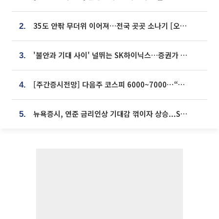
35도 안팎 무더위 이어져…전국 곳곳 소나기 [오늘 날씨]
2.
'불안과 기대 사이' 널뛰는 SK하이닉스…증권가 "HBM4·LTA 기반 펀터멘털 견고"
3.
[주간증시전망] 다음주 코스피 6000~7000⋯“外人 수급은 정책이 변수”
4.
뉴욕증시, 연준 금리인상 기대감 꺾이자 상승...S&P500 사상 최고치 [종합]
5.