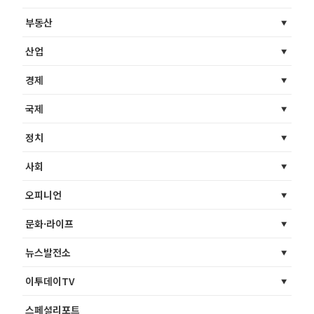
부동산
산업
경제
국제
정치
사회
오피니언
문화·라이프
뉴스발전소
이투데이TV
스페셜리포트