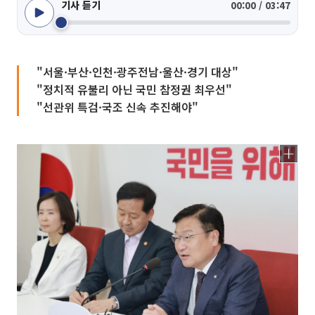
기사 듣기
00:00 / 03:47
"서울·부산·인천·광주전남·울산·경기 대상"
"정치적 유불리 아닌 국민 참정권 최우선"
"선관위 특검·국조 신속 추진해야"