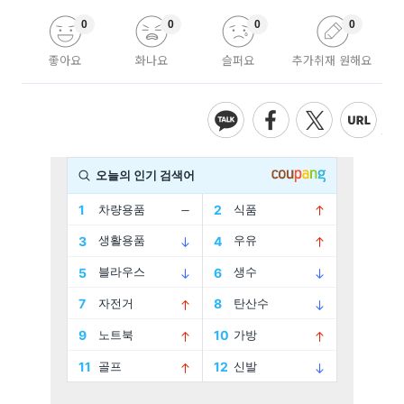
0
0
0
0
좋아요
화나요
슬퍼요
추가취재 원해요