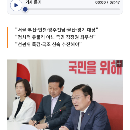
기사 듣기
00:00 / 03:47
"서울·부산·인천·광주전남·울산·경기 대상"
"정치적 유불리 아닌 국민 참정권 최우선"
"선관위 특검·국조 신속 추진해야"