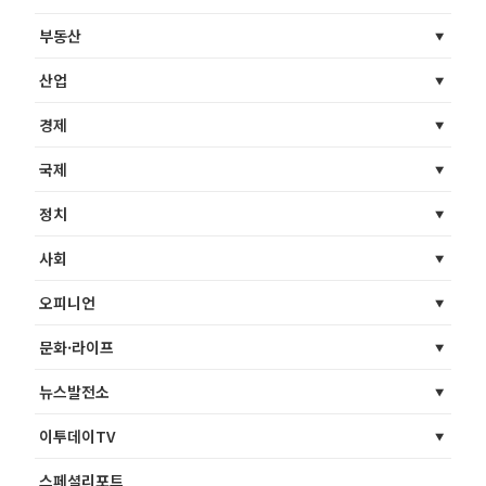
부동산
산업
경제
국제
정치
사회
오피니언
문화·라이프
뉴스발전소
이투데이TV
스페셜리포트