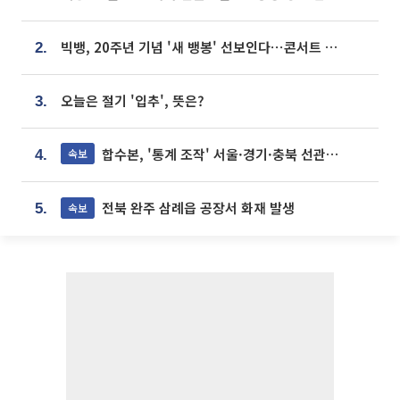
빅뱅, 20주년 기념 '새 뱅봉' 선보인다⋯콘서트 앞두고 팝업 개최
2.
오늘은 절기 '입추', 뜻은?
3.
합수본, '통계 조작' 서울·경기·충북 선관위 등 추가 압수수색
속보
4.
전북 완주 삼례읍 공장서 화재 발생
속보
5.