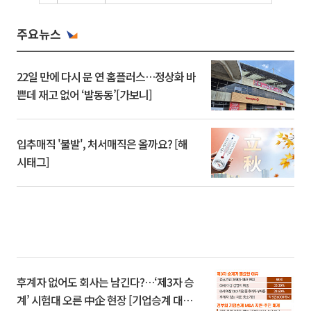
주요뉴스
22일 만에 다시 문 연 홈플러스…정상화 바
쁜데 재고 없어 ‘발동동’[가보니]
입추매직 '불발', 처서매직은 올까요? [해
시태그]
후계자 없어도 회사는 남긴다?…‘제3자 승
계’ 시험대 오른 中企 현장 [기업승계 대전