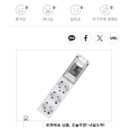
0
0
0
0
좋아요
화나요
슬퍼요
추가취재 원해요