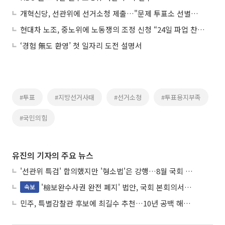
개혁신당, 선관위에 선거소청 제출…"문제 투표소 선별적 재선거해야"
현대차 노조, 중노위에 노동쟁의 조정 신청 “24일 파업 찬반투표”
‘경험 無도 환영’ 첫 일자리 도전 설명서
#투표
#지방선거사태
#선거소청
#투표용지부족
#국민의힘
유진의 기자의 주요 뉴스
'선관위 특검' 합의했지만 '형소법'은 강행…8월 국회 '입법 2차전' 예고
'檢보완수사권 완전 폐지' 법안, 국회 본회의서 민주당 주도 통과
속보
민주, 특별감찰관 후보에 최길수 추천…10년 공백 해소 속도