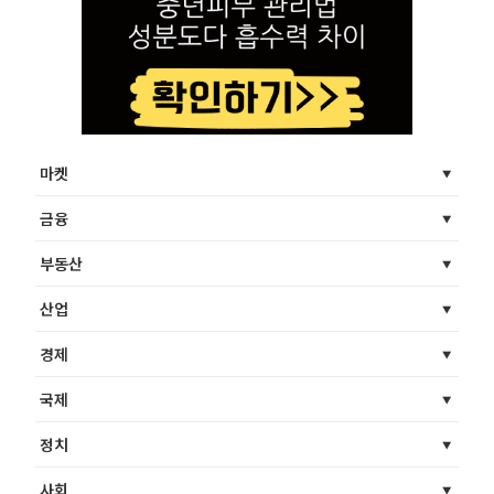
마켓
금융
부동산
산업
경제
국제
정치
사회