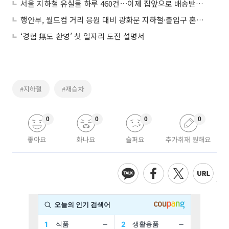
서울 지하철 유실물 하루 460건⋯이제 집앞으로 배송받는다
행안부, 월드컵 거리 응원 대비 광화문 지하철·출입구 혼잡 집중 관리
‘경험 無도 환영’ 첫 일자리 도전 설명서
#지하철
#재승차
0
0
0
0
좋아요
화나요
슬퍼요
추가취재 원해요