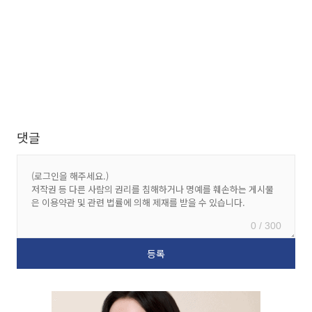
댓글
0 / 300