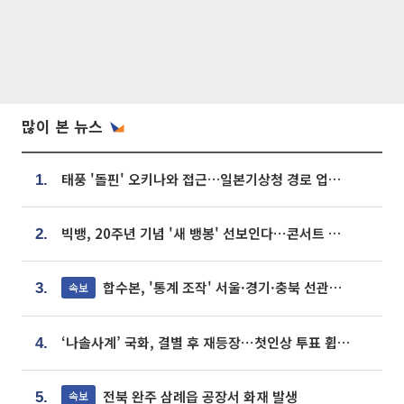
많이 본 뉴스
태풍 '돌핀' 오키나와 접근…일본기상청 경로 업데이트
1.
빅뱅, 20주년 기념 '새 뱅봉' 선보인다⋯콘서트 앞두고 팝업 개최
2.
합수본, '통계 조작' 서울·경기·충북 선관위 등 추가 압수수색
속보
3.
‘나솔사계’ 국화, 결별 후 재등장⋯첫인상 투표 휩쓸고 ‘인기녀’ 등극
4.
전북 완주 삼례읍 공장서 화재 발생
속보
5.