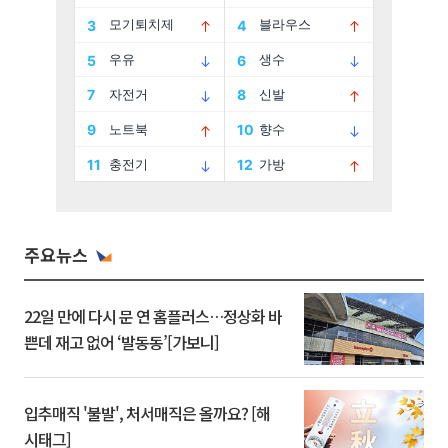
주요뉴스
22일 만에 다시 문 연 홈플러스…정상화 바
쁜데 재고 없어 ‘발동동’[가보니]
입추매직 '불발', 처서매직은 올까요? [해
시태그]