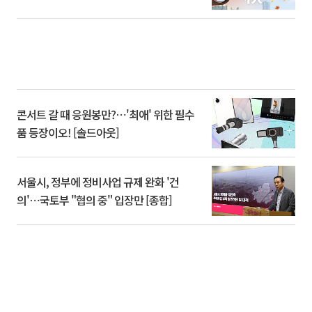
콘서트 갈 때 응원봉만?⋯'최애' 위한 필수
품 등장이오! [솔드아웃]
서울시, 정부에 정비사업 규제 완화 '건
의'⋯국토부 "협의 중" 입장만 [종합]