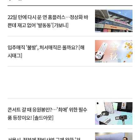
22일 만에 다시 문 연 홈플러스…정상화 바
쁜데 재고 없어 ‘발동동’[가보니]
입추매직 '불발', 처서매직은 올까요? [해
시태그]
콘서트 갈 때 응원봉만?⋯'최애' 위한 필수
품 등장이오! [솔드아웃]
서울시, 정부에 정비사업 규제 완화 '건