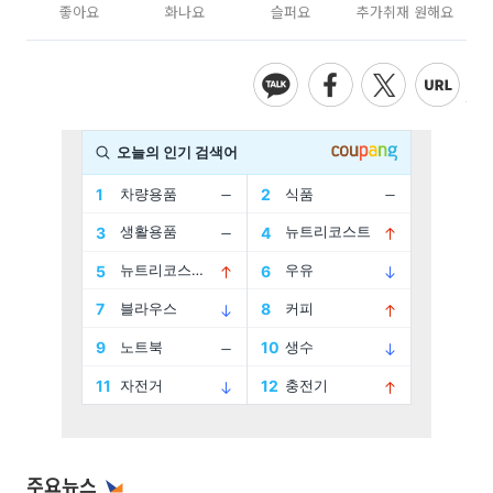
좋아요
화나요
슬퍼요
추가취재 원해요
주요뉴스