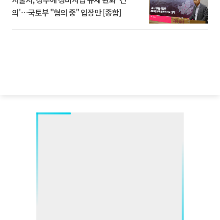
의'⋯국토부 "협의 중" 입장만 [종합]