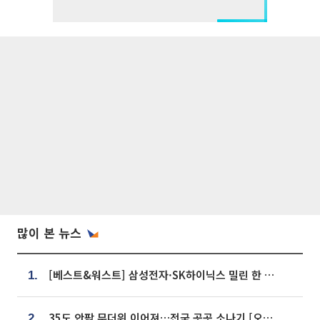
많이 본 뉴스
[베스트&워스트] 삼성전자·SK하이닉스 밀린 한 주…상상인증권은 85% 급등
1.
35도 안팎 무더위 이어져…전국 곳곳 소나기 [오늘 날씨]
2.