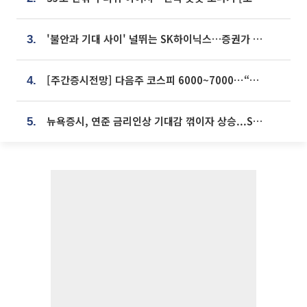
'불안과 기대 사이' 널뛰는 SK하이닉스…증권가 "HBM4·LTA 기반 펀터멘털 견고"
3.
[주간증시전망] 다음주 코스피 6000~7000⋯“外人 수급은 정책이 변수”
4.
뉴욕증시, 연준 금리인상 기대감 꺾이자 상승...S&P500 사상 최고치 [종합]
5.