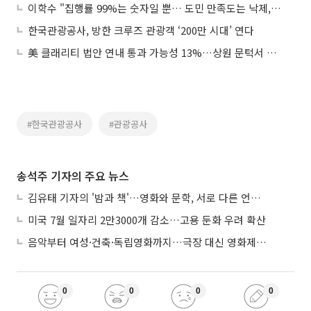
이학수 "집행률 99%는 숫자일 뿐… 도민 만족도는 낙제, 세금 앞에 책임져라"
한국관광공사, 방한 크루즈 관광객 ‘200만 시대’ 연다
美 클래리티 법안 연내 통과 가능성 13%…상원 문턱서 제동
#한국관광공사
#관광공사
송석주 기자의 주요 뉴스
김유태 기자의 '밤과 책'…영화와 문학, 서로 다른 언어를 읽다
미국 7월 일자리 2만3000개 감소…고용 둔화 우려 확산
음악부터 여성·건축·독립영화까지…극장 대신 영화제로 즐기는 스크린 여행
0
0
0
0