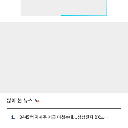
많이 본 뉴스
3445억 자사주 지급 마쳤는데...삼성전자 DX노조, 뒤늦은 '떼쓰기 집회'
1.