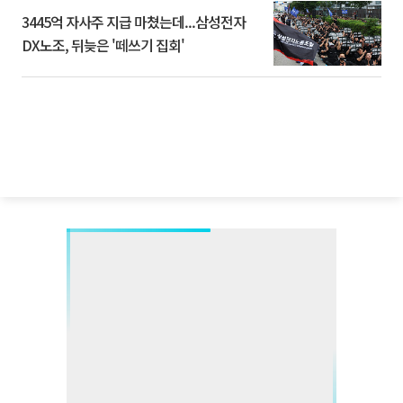
3445억 자사주 지급 마쳤는데...삼성전자
DX노조, 뒤늦은 '떼쓰기 집회'