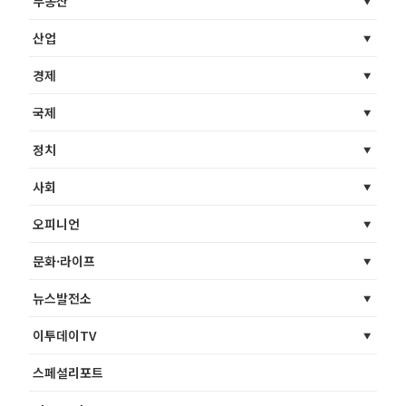
부동산
산업
경제
국제
정치
사회
오피니언
문화·라이프
뉴스발전소
이투데이TV
스페셜리포트