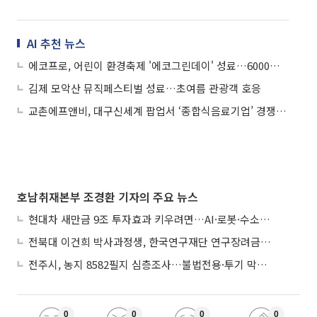
AI 추천 뉴스
에코프로, 어린이 환경축제 '에코그린데이' 성료…6000여 명 참여
김제 모악산 뮤직페스티벌 성료…초여름 관광객 호응
교촌에프앤비, 대구신세계 팝업서 ‘종합식음료기업’ 경쟁력 입증
호남취재본부 조경환 기자의 주요 뉴스
현대차 새만금 9조 투자효과 키우려면…AI·로봇·수소 공공기관 집적화 시급
전북대 이건희 박사과정생, 한국연구재단 연구장려금 선정
전주시, 농지 8582필지 심층조사…불법전용·투기 막는다
0
0
0
0