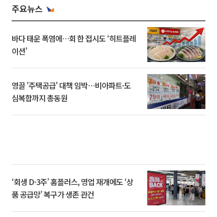
주요뉴스
바다 태운 폭염에…회 한 접시도 ‘히트플레
이션’
영끌 '주택공급' 대책 임박⋯비아파트·도
심복합까지 총동원
‘회생 D-3주’ 홈플러스, 영업 재개에도 ‘상
품 공급망’ 복구가 생존 관건