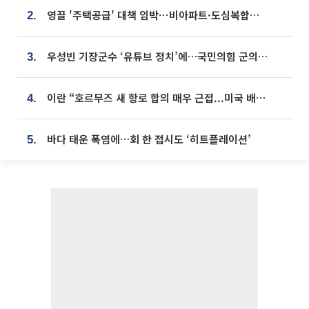
영끌 '주택공급' 대책 임박⋯비아파트·도심복합까지 총동원
2.
우성빈 기장군수 ‘유튜브 정치’에…국민의힘 군의원들 집단 반발
3.
이란 “호르무즈 새 항로 합의 매우 근접...미국 배상 먼저”
4.
바다 태운 폭염에…회 한 접시도 ‘히트플레이션’
5.