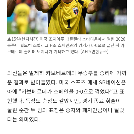
▲15일(현지시간) 미국 조지아주 애틀랜타 스타디움에서 열린 2026
북중미 월드컵 조별리그 H조 스페인과의 경기가 0-0으로 끝난 뒤 카
보베르데 골키퍼 보지냐가 기뻐하고 있다. (AFP/연합뉴스)
외신들은 일제히 카보베르데의 무승부를 승리에 가까
운 결과로 받아들였다. 미국 스포츠 매체 SB네이션은
아예 “카보베르데가 스페인을 0-0으로 꺾었다”고 표
현했다. 득점도 승점도 같았지만, 경기 종료 휘슬이
울린 순간 두 팀의 표정은 승자와 패자만큼이나 달랐
다는 의미였다.