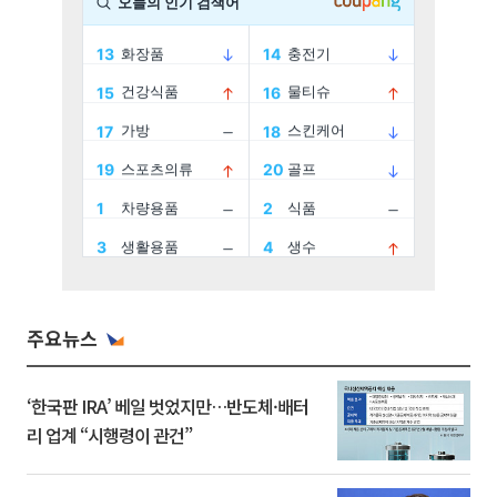
주요뉴스
‘한국판 IRA’ 베일 벗었지만…반도체·배터
리 업계 “시행령이 관건”