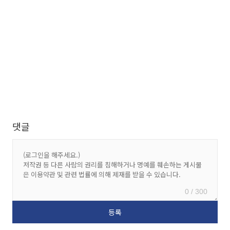
댓글
0 / 300