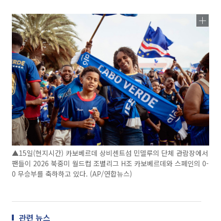
▲15일(현지시간) 카보베르데 상비센트섬 민델루의 단체 관람장에서
팬들이 2026 북중미 월드컵 조별리그 H조 카보베르데와 스페인의 0-
0 무승부를 축하하고 있다. (AP/연합뉴스)
관련 뉴스