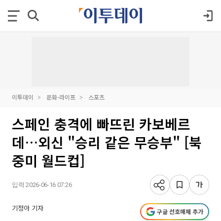
이투데이
문화·라이프
스포츠
스페인 충격에 빠뜨린 카보베르
데…외신 "승리 같은 무승부" [북
중미 월드컵]
입력 2026-06-16 07:26
기정아 기자
구글 선호매체 추가