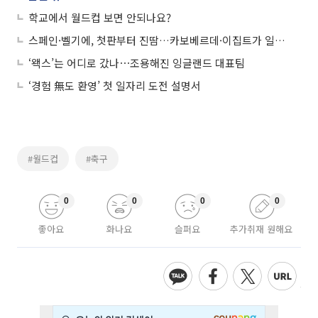
학교에서 월드컵 보면 안되나요?
스페인·벨기에, 첫판부터 진땀…카보베르데·이집트가 일으킨 이변
‘왝스’는 어디로 갔나⋯조용해진 잉글랜드 대표팀
‘경험 無도 환영’ 첫 일자리 도전 설명서
#월드컵
#축구
0
0
0
0
좋아요
화나요
슬퍼요
추가취재 원해요