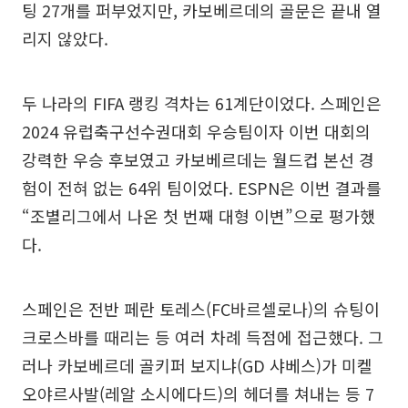
팅 27개를 퍼부었지만, 카보베르데의 골문은 끝내 열
리지 않았다.
두 나라의 FIFA 랭킹 격차는 61계단이었다. 스페인은
2024 유럽축구선수권대회 우승팀이자 이번 대회의
강력한 우승 후보였고 카보베르데는 월드컵 본선 경
험이 전혀 없는 64위 팀이었다. ESPN은 이번 결과를
“조별리그에서 나온 첫 번째 대형 이변”으로 평가했
다.
스페인은 전반 페란 토레스(FC바르셀로나)의 슈팅이
크로스바를 때리는 등 여러 차례 득점에 접근했다. 그
러나 카보베르데 골키퍼 보지냐(GD 샤베스)가 미켈
오야르사발(레알 소시에다드)의 헤더를 쳐내는 등 7