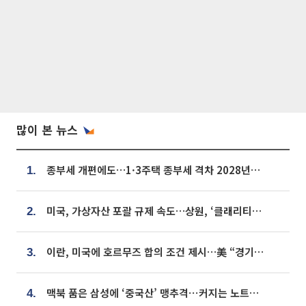
많이 본 뉴스
종부세 개편에도…1·3주택 종부세 격차 2028년부터 확대
1.
미국, 가상자산 포괄 규제 속도…상원, ‘클래리티법’ 9월 절차투표 추진
2.
이란, 미국에 호르무즈 합의 조건 제시…美 “경기 아직 안 끝나” [종합]
3.
맥북 품은 삼성에 ‘중국산’ 맹추격⋯커지는 노트북 OLED 시장
4.