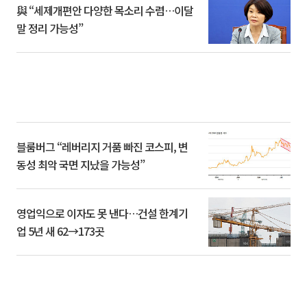
與 “세제개편안 다양한 목소리 수렴…이달
말 정리 가능성”
블룸버그 “레버리지 거품 빠진 코스피, 변
동성 최악 국면 지났을 가능성”
영업익으로 이자도 못 낸다…건설 한계기
업 5년 새 62→173곳