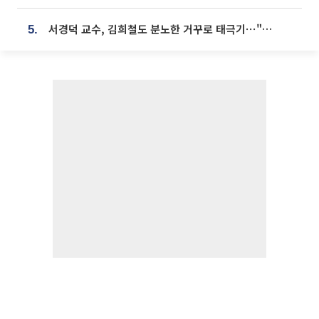
서경덕 교수, 김희철도 분노한 거꾸로 태극기⋯"엉터리는 아냐, 아쉬울 뿐"
5.