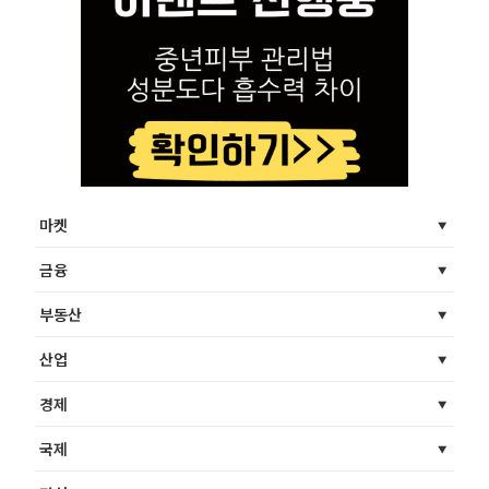
마켓
금융
부동산
산업
경제
국제