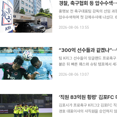
경찰, 축구협회 등 압수수색
홍명보 전 축구대표팀 감독의 선임 과
압수수색하며 첫 강제수사에 나섰다. 6일 연합뉴스에 따르면 서울경찰청 광역수사단 금융범죄수사
대는 이날 오전 9시부터 충남 천안의
2026-08-06 13:55
내 압
“300억 선수들과 같겠나”⋯
팀 K리그 선수들이 잉글랜드 프로축구 
붙은 뒤 빠른 패스와 슈팅 템포에서 세계 
는 5일 서울월드컵경기장에서 열린 20
2026-08-06 13:07
체감온도가 34도에 육박한 무더위 속
‘직원 83억원 횡령’ 김포FC
김포시가 프로축구 K리그2 김포FC 직
경호 대표이사의 사직원을 승인하지 않았다. 김포시는 6일 경찰 수사와 시 특별조사가