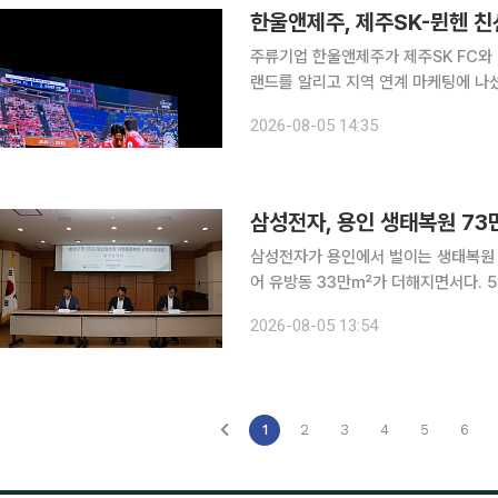
한울앤제주, 제주SK-뮌헨 
주류기업 한울앤제주가 제주SK FC와 
랜드를 알리고 지역 연계 마케팅에 나섰다. 한울앤제주는 제주월드컵경기장에서 열린 제주
FC 바이에른 뮌헨 친선전에 공식 스폰서로 참여했다고 5
2026-08-05 14:35
2026'의 일환으로 열렸으며, 회사는
삼성전자, 용인 생태복원 7
삼성전자가 용인에서 벌이는 생태복원 
어 유방동 33만㎡가 더해지면서다. 5일 이투데이 취재를 종합하면 삼성전자는 한강유역환경청, 한
국환경보전원과 '한강수계 ESG 민간
2026-08-05 13:54
시 처인구 유방동 일원 기후에너지 환
1
2
3
4
5
6