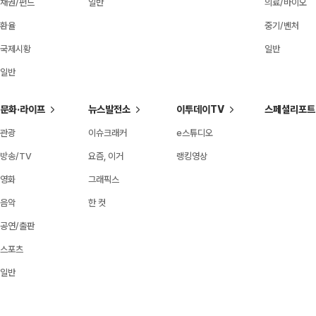
채권/펀드
일반
의료/바이오
환율
중기/벤처
국제시황
일반
일반
문화·라이프
뉴스발전소
이투데이TV
스페셜리포트
관광
이슈크래커
e스튜디오
방송/TV
요즘, 이거
랭킹영상
영화
그래픽스
음악
한 컷
공연/출판
스포츠
일반