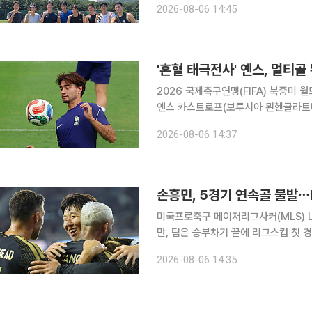
2026-08-06 14:45
함께 시간을 
'혼혈 태극전사' 옌스, 멀티
2026 국제축구연맹(FIFA) 북중미
옌스 카스트로프(보루시아 묀헨글라트바
변수로 떠올랐다. 묀헨글라트바흐는 6일(한국시간) 독일에서 열린 FC 로타흐에게른과의 프리시즌
2026-08-06 14:37
연습경기에서 15-0으로 크게 이겼다.
손흥민, 5경기 연속골 불발⋯
미국프로축구 메이저리그사커(MLS) 
만, 팀은 승부차기 끝에 리그스컵 첫 경기를 승리로 마무리했
포니아주 로스앤젤레스 BMO 스타디움
2026-08-06 14:35
가 MX의 치바스 과달라하라와 1-1로 