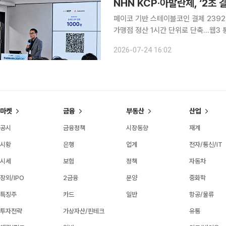
NHN KCP·아발란체, ‘2초
페이코 기반 스테이블코인 결제 2392건
가맹점 정산 1시간 단위로 단축…웹3
확장…외부 기업과 공동 PoC·정기 포럼 추진 NHN KCP와 아발란체가 페이코(PAY
2026-07-24 16:02
한 스테이블코인 결제와 자동 정산, 글
마켓
금융
부동산
산업
공시
금융정책
시장동향
재계
시황
은행
업계
전자/통신/IT
시세
보험
정책
자동차
장외/IPO
2금융
분양
중화학
특징주
카드
일반
항공/물류
투자전략
가상자산/핀테크
유통