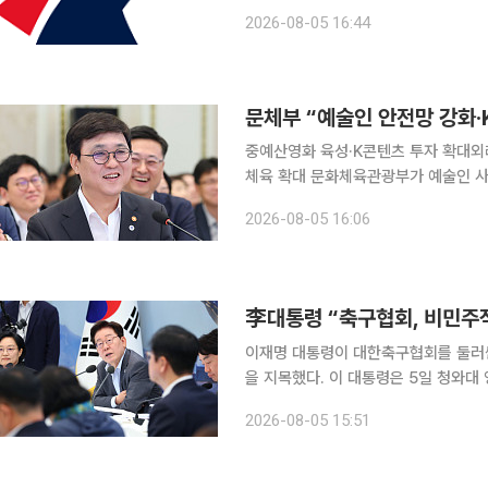
한국프로축구연맹은 5일 “지속되는 폭염
2026-08-05 16:44
8경기의 경기 시작 시간을 기존 오후 7
중예산영화 육성·K콘텐츠 투자 확대외
체육 확대 문화체육관광부가 예술인 사회안전망 확충과 기초예술 육성, K컬처 산업 경쟁력 강화, 외
래관광객 3000만 명 조기 달성을 축으
2026-08-05 16:06
대하고 지역 문화·체육 인프라 확충과
李대통령 “축구협회, 비민주
이재명 대통령이 대한축구협회를 둘러싼
을 지목했다. 이 대통령은 5일 청와대 영빈관에서 열린 교육부·국가교육위원회·문화체육관광부·국
가유산청 2차 업무보고에서 “최근 국
2026-08-05 15:51