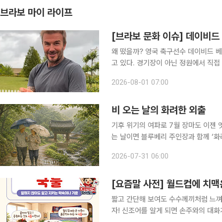
브라보 마이 라이프
[브라보 문화 이슈] 데이비드 
왜 떴을까? 영국 축구선수 데이비드 베컴(51)이 최근 인스타그램을 통해 공개한 일상이 화제를 모으
고 있다. 경기장이 아닌 정원에서 직접
그의 SNS를 대표하는 풍경이 됐다. 
2026-08-01 07:00
층도 늘고 있다. 왜 사람들은 인생 2막
비 오는 날의 화려한 외출
기후 위기의 여파로 7월 장마도 이젠 
는 날이면 블루베리 주인장과 함께 ‘화려한 외출’에 나서곤
쉬는 날이란 생각은 사라진 대신, ‘비 
2026-07-31 06:00
비도 비 나름이다. 기다리던 단비가 내
[요즘말 사전] 월드컵에 치맥은
짧고 간단해 보여도 수수께끼처럼 느껴
자! 신조어를 알게 되면 손주와의 대화