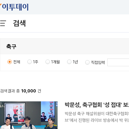
검색
전체
1주
1개월
1년
직접입력
검색결과 총
10,000
건
박문성, 축구협회 '성 접대'
박문성 축구 해설위원이 대한축구협회의 성 접대 보도에
브’에서 진행된 라이브 방송에서 박 
했냐”라고 분노를 감추지 못했다. 이날 박 위원은 쉽게 말을 잇지 못하며 “이게 얼마나 국제적인 망