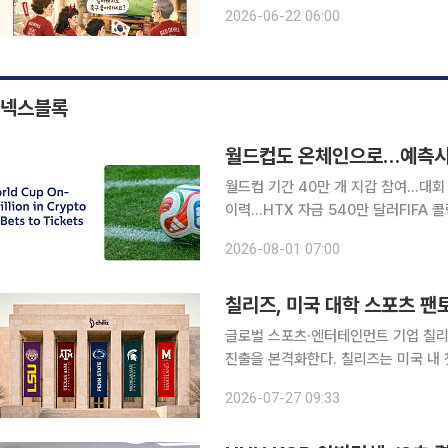
해진다. 월드컵 시즌이 되면 익숙한 풍경이 펼쳐진다. 누가 시키지 않아도 빨간 티셔츠를 꺼내 입고,
2026-06-22 06:00
경기 시작 전 치킨을 주문하며, TV 앞
넥스블록
월드컵도 온체인으로…예측시장
월드컵 기간 40만 개 지갑 참여…대회
이력…HTX 자금 540만 달러FIFA 콜렉
국제축구연맹(FIFA) 월드컵과 관련된
2026-08-01 07:00
나타났다. FIFA의 공식 디지털 수집품
칠리즈, 미국 대학 스포츠 팬
글로벌 스포츠·엔터테인먼트 기업 칠리
진출을 본격화한다. 칠리즈는 미국 내 첫 팬토큰 및 팬 참여 프로그램을 출범하고 현지 스포츠 팬덤
생태계 확장에 나선다고 27일 밝혔다. 이번 프로젝트는 지난 3월 미국 증권거래위원회(SEC)와 
2026-07-27 09:33
품선물거래위원회(CFTC)가 발표한 