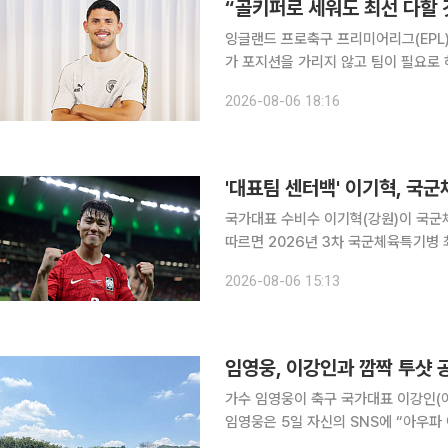
“골키퍼로 세워도 최선 다할 
잉글랜드 프로축구 프리미어리그(EPL)
가 포지션을 가리지 않고 팀이 필요로
를 밝혔다. 누네스는 6일 오후 서울 중구 코리아나호텔에서 국내 취재진과 만나 “맨시티 같은 구단
2026-08-06 18:16
에서는 강한 정신력이 필수다. 3일마
'대표팀 센터백' 이기혁, 국
국가대표 수비수 이기혁(강원)이 국군체육특기병 
따르면 2026년 3차 국군체육특기병
9~12월 입영 대상 국군체육특기병 모집에 지원했다. 이기혁은 최근 3
2026-08-06 15:13
백으로 활약해왔다. 2024시즌 강원F
임영웅, 이강인과 깜짝 투샷 
가수 임영웅이 축구 국가대표 이강인(
임영웅은 5일 자신의 SNS에 “아우파 아
재했다. 공개된 사진에는 임영웅이 이