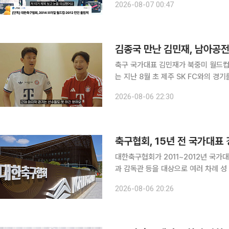
2026-08-07 00:47
신이냐”라며 “심판에게 경기 잘 봐달라
김종국 만난 김민재, 남아공전
축구 국가대표 김민재가 북중미 월드컵에 대해 솔직한 
는 지난 8월 초 제주 SK FC와의 
김종국의 영상이 공개됐다. 영상에서 김종국은 “원래 월드컵 끝나면 선수들이 예능도 많이 나오고
2026-08-06 22:30
하는데 이번엔 그럴 분위기가 아니다”
축구협회, 15년 전 국가대표 
대한축구협회가 2011~2012년 국
과 감독관 등을 대상으로 여러 차례 성 접대를 
르면 한 국회의원실은 축구협회가 201
2026-08-06 20:26
서 외국인 심판과 감독관 등 10여 명에