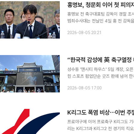
홍명보, 청문회 이어 첫 피의
홍명보 전 축구대표팀 감독이 경찰 조사를 받았다. 5일 경찰에 따르면 서
범죄수사대는 전날인 4일 홍 전 감독을 피의
전 감독에 대한 고발 혐의를 비롯해 감
2026-08-05 20:21
성수동 '맨시티 하우스' 5일 개장, 오
힌 스포츠 팝업단순 굿즈 판매 넘어 한국 맞춤형 브랜
(PUMA)가 파트너십 구단 잉글랜드 ‘맨
2026-08-05 17:00
한을 기념해 특별한 공간을 마련했다.
K리그도 폭염 비상⋯이번 주말
프로야구에 이어 프로축구 K리그도 기
리는 K리그1과 K리그2 전 경기의 킥