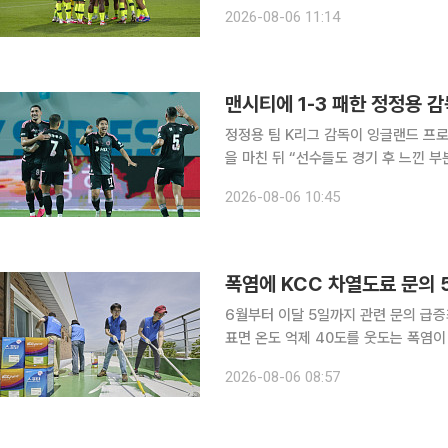
등을 종합적으로 고려해 홍 대표의 사직원을 미승인했다고
2026-08-06 11:14
이사의 사직은 임명권자인 김포시장의 
맨시티에 1-3 패한 정정용 감
정정용 팀 K리그 감독이 잉글랜드 프로
을 마친 뒤 “선수들도 경기 후 느낀 
경험에 의미를 부여했다. 정 감독은 5일 서울월드컵경기장에서 열린 2026 쿠팡플레이 시리즈 1경
2026-08-06 10:45
기에서 맨시티에 1-3으로 패한 뒤 기
폭염에 KCC 차열도료 문의 
6월부터 이달 5일까지 관련 문의 급증
표면 온도 억제 40도를 웃도는 폭염이 이어지면서 건축물과 도로의 표면 온도를 낮추는 차열도료
수요가 늘고 있다. KCC는 지난 6월부터 이달 5일까지 고객센터와 전국 영업팀에 접수된 차열도료
2026-08-06 08:57
관련 문의가 지난해 같은 기간보다 5배