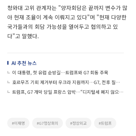
청와대 고위 관계자는 "양자회담은 끝까지 변수가 많
아 현재 조율이 계속 이뤄지고 있다"며 "현재 다양한
국가들과의 회담 가능성을 열어두고 협의하고 있
다"고 말했다.
AI 추천 뉴스
이 대통령, 첫 유럽 순방길…트럼프와 G7 회동 주목
호르무즈 기뢰 제거부터 우크라 지원까지…G7, 전후 질서 논의
트럼프, G7 개막 당일 프랑스 압박…“디지털세 폐지 않으면 와인 100% 관세”
#이재명
#G7정상회의
#정상외교
#트럼프