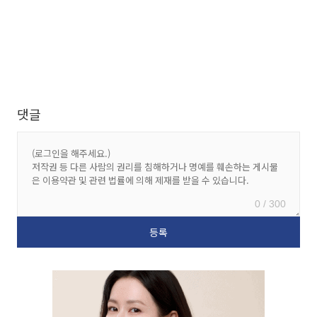
댓글
0 / 300