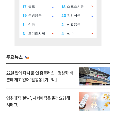
주요뉴스
22일 만에 다시 문 연 홈플러스…정상화 바
쁜데 재고 없어 ‘발동동’[가보니]
입추매직 '불발', 처서매직은 올까요? [해
시태그]