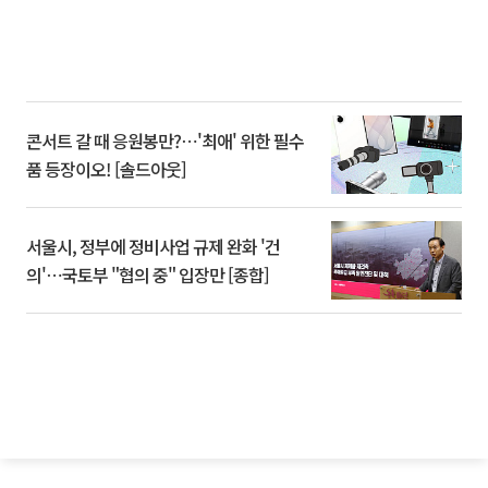
콘서트 갈 때 응원봉만?⋯'최애' 위한 필수
품 등장이오! [솔드아웃]
서울시, 정부에 정비사업 규제 완화 '건
의'⋯국토부 "협의 중" 입장만 [종합]