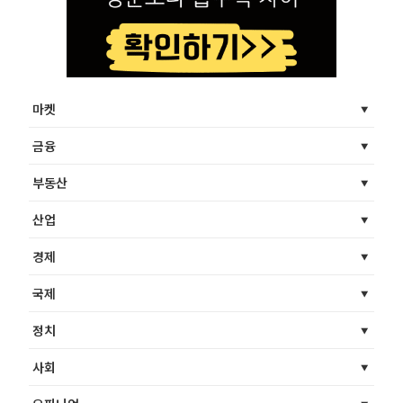
마켓
금융
부동산
산업
경제
국제
정치
사회