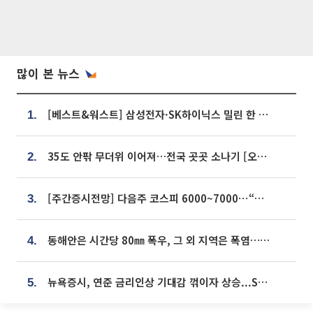
많이 본 뉴스
[베스트&워스트] 삼성전자·SK하이닉스 밀린 한 주…상상인증권은 85% 급등
1.
35도 안팎 무더위 이어져…전국 곳곳 소나기 [오늘 날씨]
2.
[주간증시전망] 다음주 코스피 6000~7000⋯“外人 수급은 정책이 변수”
3.
동해안은 시간당 80㎜ 폭우, 그 외 지역은 폭염…‘극과 극 날씨’
4.
뉴욕증시, 연준 금리인상 기대감 꺾이자 상승...S&P500 사상 최고치 [종합]
5.