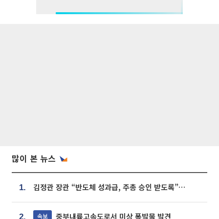
많이 본 뉴스
김정관 장관 “반도체 성과급, 주총 승인 받도록”…상법·자본시장법 개정 시사
1.
중부내륙고속도로서 미상 폭발물 발견
속보
2.