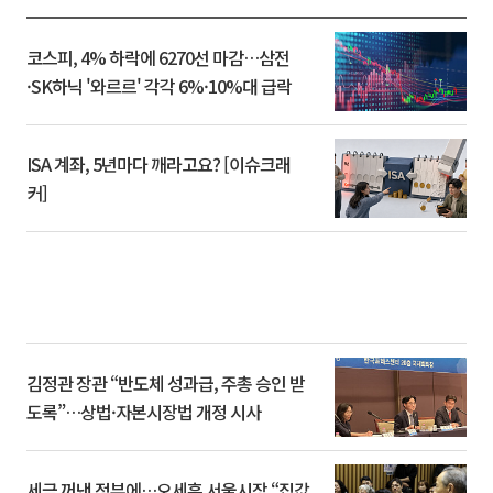
코스피, 4% 하락에 6270선 마감…삼전
·SK하닉 '와르르' 각각 6%·10%대 급락
ISA 계좌, 5년마다 깨라고요? [이슈크래
커]
김정관 장관 “반도체 성과급, 주총 승인 받
도록”…상법·자본시장법 개정 시사
세금 꺼낸 정부에…오세훈 서울시장 “집값