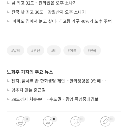
낮 최고 32도⋯전라권은 오후 소나기
전국 낮 최고 30도⋯강원산지 오후 소나기
‘아파도 집에서 늙고 싶어…’ 고령 가구 40%가 노후 주택
#날씨
#우산
#비
#여름
#전국
노희주 기자의 주요 뉴스
젠지, 풀세트 끝 한화생명 제압⋯한화생명은 3연패 수렁
멈추지 않는 출근길
39도까지 치솟는다⋯수도권ㆍ광양 폭염중대경보
0
0
0
0