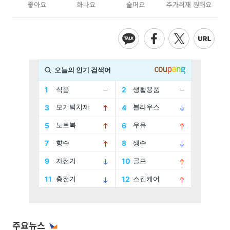
좋아요
화나요
슬퍼요
추가취재 원해요
주요뉴스