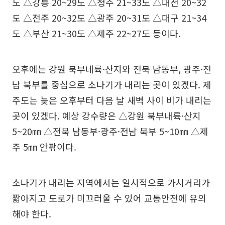
도 △강릉 20~29도 △청주 21~33도 △대전 20~32
도 △전주 20~32도 △광주 20~31도 △대구 21~34
도 △부산 21~30도 △제주 22~27도 등이다.
오후에는 강원 북부내륙·산지와 전북 남동부, 광주·전
남 북부를 중심으로 소나기가 내리는 곳이 있겠다. 제
주도는 늦은 오후부터 다음 날 새벽 사이 비가 내리는
곳이 있겠다. 예상 강수량은 △강원 북부내륙·산지
5~20㎜ △전북 남동부·광주·전남 북부 5~10㎜ △제
주 5㎜ 안팎이다.
소나기가 내리는 지역에서는 일시적으로 가시거리가
짧아지고 도로가 미끄러울 수 있어 교통안전에 유의
해야 한다.