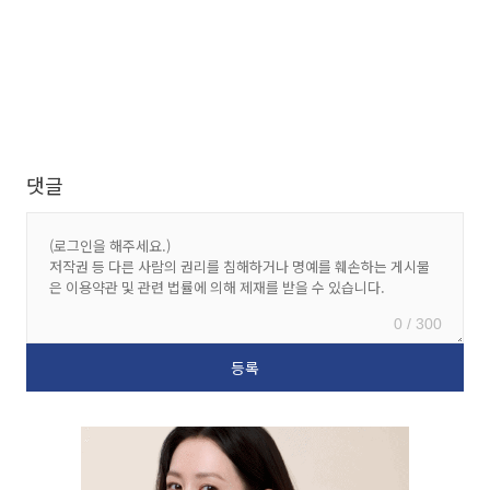
댓글
0 / 300