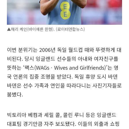
▲해리 케인(바이에른 뮌헨). (로이터연합뉴스)
이번 분위기는 2006년 독일 월드컵 때와 뚜렷하게 대
비된다. 당시 잉글랜드 선수들의 아내와 여자친구를
뜻하는 ‘왝스(WAGsㆍWives and Girlfriends)’는 영
국 언론의 집중 조명을 받았다. 독일 휴양 도시 바덴
바덴은 선수 가족과 연인을 따라다니는 사진기자들로
붐볐다.
빅토리아 베컴과 셰릴 콜, 콜린 루니 등은 잉글랜드
대표팀 경기만큼 자주 보도됐다. 이들의 외출과 쇼핑