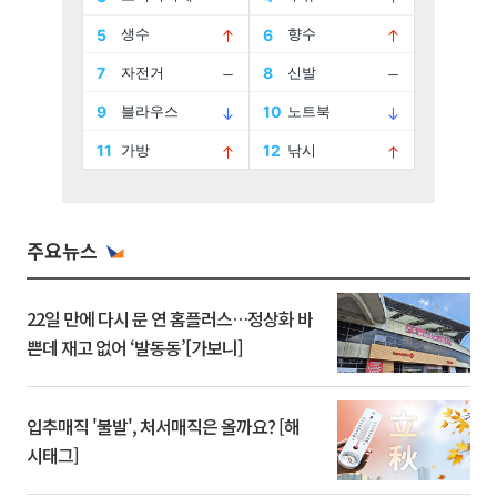
주요뉴스
22일 만에 다시 문 연 홈플러스…정상화 바
쁜데 재고 없어 ‘발동동’[가보니]
입추매직 '불발', 처서매직은 올까요? [해
시태그]