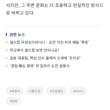
사지만, 그 주변 문화는 더 조용하고 현실적인 방식으
로 바뀌고 있다.
관련 뉴스
월드컵 무관심이라더니…오전 치킨·피자 배달 '폭증'
학교에서 월드컵 보면 안되나요?
일본 대표팀, 핵심 선수 휠체어 신세에 '초비상'
‘경험 無도 환영’ 첫 일자리 도전 설명서
#북중미
#월드컵
#잉글랜드
#WAGS
#변화