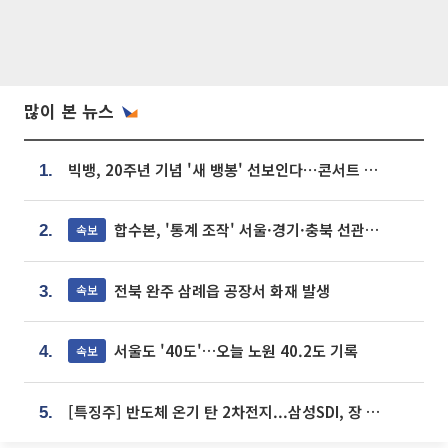
많이 본 뉴스
빅뱅, 20주년 기념 '새 뱅봉' 선보인다⋯콘서트 앞두고 팝업 개최
1.
합수본, '통계 조작' 서울·경기·충북 선관위 등 추가 압수수색
속보
2.
전북 완주 삼례읍 공장서 화재 발생
속보
3.
서울도 '40도'…오늘 노원 40.2도 기록
속보
4.
[특징주] 반도체 온기 탄 2차전지...삼성SDI, 장 초반 7% 넘게 껑충
5.