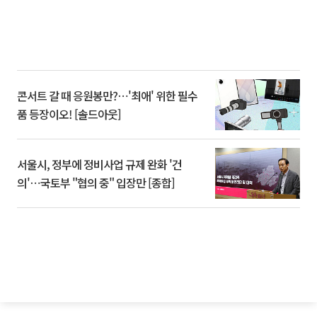
콘서트 갈 때 응원봉만?⋯'최애' 위한 필수
품 등장이오! [솔드아웃]
서울시, 정부에 정비사업 규제 완화 '건
의'⋯국토부 "협의 중" 입장만 [종합]