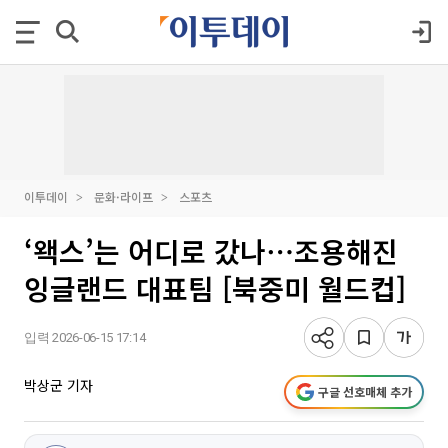
이투데이
문화·라이프
스포츠
‘왝스’는 어디로 갔나⋯조용해진
잉글랜드 대표팀 [북중미 월드컵]
입력 2026-06-15 17:14
박상군 기자
구글 선호매체 추가