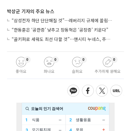
박상군 기자의 주요 뉴스
“삼성전자 하단 단단해질 것”⋯레버리지 규제에 쏠림 완화
“한동훈은 ‘공한증’ 낮추고 장동혁은 ‘공장증’ 키운다”
“골키퍼로 세워도 최선 다할 것”⋯맨시티 누네스, 주전 경쟁 각오
0
0
0
0
좋아요
화나요
슬퍼요
추가취재 원해요