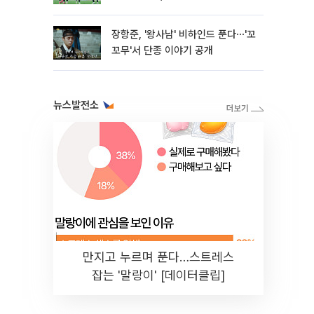
장항준, '왕사남' 비하인드 푼다⋯'꼬
꼬무'서 단종 이야기 공개
뉴스발전소
만지고 누르며 푼다…스트레스
잡는 '말랑이' [데이터클립]