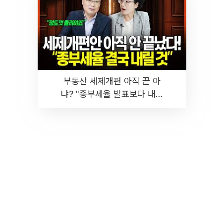
부동산 세제개편 아직 끝 아
냐? "종부세율 발표보다 내릴
것" 장기거주·양도세 전망 I 집
땅지성 I 김인만, 진미윤