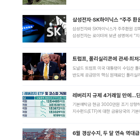
5일 “최근 전국적으로 폭염이 지속되면
KBO리그와
삼성전자·SK하이닉스 “주주 환원
삼성전자와 SK하이닉스가 주주환원 강화 방안 마련에 나설
삼성전자는 로이터에 보낸 성명에서 “지
트럼프, 폴리실리콘에 관세·최저
도널드 트럼프 미국 대통령이 수입산 
반도체 공급망의 핵심 원재료인 폴리실리
로 한국 기업에 미칠 영향에도 관심이 
레버리지 규제 4거래일 만에…단일
기본예탁금 현금 3000만원 조기 상향하
지수펀드(ETF)에 대한 금융당국의 기본
13분의 1수준으로 급감했다. 6일 한국
한 가운데
6월 경상수지, 두 달 연속 역대급