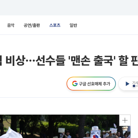
음악
공연/출판
스포츠
일반
 비상⋯선수들 '맨손 출국' 할 
기사
구글 선호매체 추가