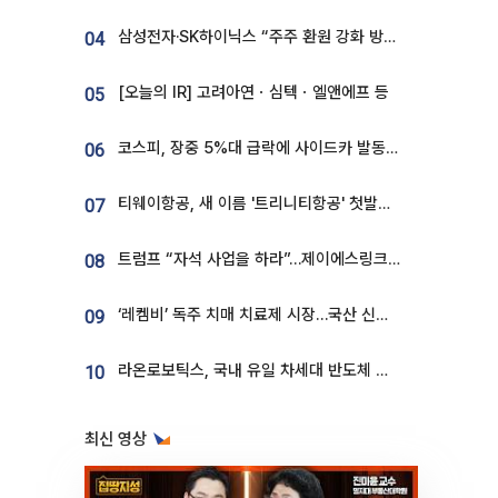
삼성전자·SK하이닉스 “주주 환원 강화 방안 마련”
04
[오늘의 IR] 고려아연ㆍ심텍ㆍ엘앤에프 등
05
코스피, 장중 5%대 급락에 사이드카 발동…삼성·SK 동반 폭락
06
티웨이항공, 새 이름 '트리니티항공' 첫발…SSC 전략 본격화
07
트럼프 “자석 사업을 하라”…제이에스링크, 비중국 영구자석 공급망 구축 속도
08
‘레켐비’ 독주 치매 치료제 시장…국산 신약 등장하나
09
라온로보틱스, 국내 유일 차세대 반도체 공정 로봇 개발 ‘고객사 테스트 진행’
10
최신 영상