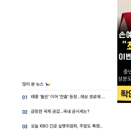
많이 본 뉴스
태풍 '돌핀' 이어 '찬홈' 등장…예상 경로에 한국 '한숨'
01
급등한 국제 금값…국내 금시세는?
02
오늘 KBO 긴급 실행위원회, 주말도 폭염취소 될까
03