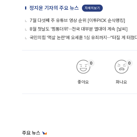
정지윤 기자의 주요 뉴스
자세히보기
7월 다섯째 주 유튜브 영상 순위 [이투PICK 순삭랭킹]
8월 첫날도 '찜통더위'⋯전국 대부분 열대야 계속 [날씨]
국민의힘 '멱살 논란'에 오세훈 1심 유죄까지⋯"터질 게 터졌다
0
0
좋아요
화나요
주요 뉴스