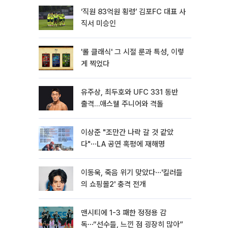
‘직원 83억원 횡령’ 김포FC 대표 사
직서 미승인
'롤 클래식' 그 시절 룬과 특성, 이렇
게 찍었다
유주상, 최두호와 UFC 331 동반
출격…애스웰 주니어와 격돌
이상준 "조만간 나락 갈 것 같았
다"⋯LA 공연 혹평에 재해명
이동욱, 죽음 위기 맞았다⋯'킬러들
의 쇼핑몰2' 충격 전개
맨시티에 1-3 패한 정정용 감
독⋯“선수들, 느낀 점 굉장히 많아”