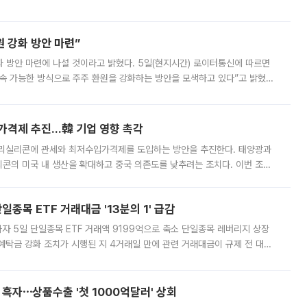
서 관람객과 선수단의 안전 위험 상황이 발생했다”며 5∼6일 예정됐던
 강화 방안 마련”
 것이라고 밝혔다. 5일(현지시간) 로이터통신에 따르면
속 가능한 방식으로 주주 환원을 강화하는 방안을 모색하고 있다”고 밝혔다.
그러면서 자세한 내용은 “조만간 공개할 예정”이라고 덧붙였다. SK하이닉스도 로이터에 전달한 성명에서 “연
가격제 추진…韓 기업 영향 촉각
폴리실리콘에 관세와 최저수입가격제를 도입하는 방안을 추진한다. 태양광과
콘의 미국 내 생산을 확대하고 중국 의존도를 낮추려는 조치다. 이번 조처
쏠리고 있다. 5일(현지시간) 블룸버그통신에 따르면 미국 행정부 내에서는
종목 ETF 거래대금 '13분의 1' 급감
자 5일 단일종목 ETF 거래액 9199억으로 축소 단일종목 레버리지 상장
예탁금 강화 조치가 시행된 지 4거래일 만에 관련 거래대금이 규제 전 대비
거래소에 따르면 전날 코스피 시장 전체 거래대금은 25조2129억원을 기록
 흑자⋯상품수출 '첫 1000억달러' 상회