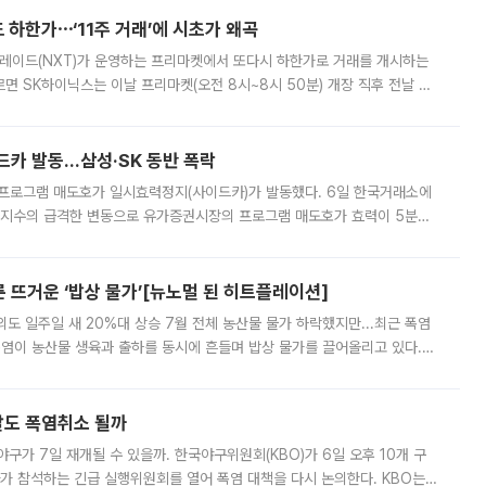
 하한가⋯‘11주 거래’에 시초가 왜곡
트레이드(NXT)가 운영하는 프리마켓에서 또다시 하한가로 거래를 개시하는
면 SK하이닉스는 이날 프리마켓(오전 8시~8시 50분) 개장 직후 전날 정
000원에 거래됐다. 거래량은 11주에 불과했으나, 최초 가격 결정이 기존 정
드카 발동…삼성·SK 동반 폭락
 프로그램 매도호가 일시효력정지(사이드카)가 발동했다. 6일 한국거래소에
선물지수의 급격한 변동으로 유가증권시장의 프로그램 매도호가 효력이 5분간
물지수는 전 거래일 종가 대비 52.48포인트(5.04%) 내린 987.24를 기
른 뜨거운 ‘밥상 물가’[뉴노멀 된 히트플레이션]
도 일주일 새 20%대 상승 7월 전체 농산물 물가 하락했지만...최근 폭염
폭염이 농산물 생육과 출하를 동시에 흔들며 밥상 물가를 끌어올리고 있다.
 아니라 오이와 참외, 브로콜리 가격까지 일주일 새 두 자릿수로 뛰었다.
말도 폭염취소 될까
구가 7일 재개될 수 있을까. 한국야구위원회(KBO)가 6일 오후 10개 구
 참석하는 긴급 실행위원회를 열어 폭염 대책을 다시 논의한다. KBO는