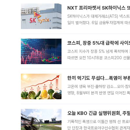
NXT 프리마켓서 SK하이닉스 또
SK하이닉스가 대체거래소(ATS) 넥스
일이 벌어졌다. 6일 금융투자업계에 따르
규장 종가보다 29.98% 내린 116만8
규시장과 달
코스피, 장중 5%대 급락에 사이
코스피 지수가 장중 5% 넘게 폭락하며
따르면 오전 10시18분 코스피200 
정지됐다. 발동 시점 당시 코스피200 선
록했다.
한끼 먹기도 무섭다...폭염이 부
고온에 생육 부진·출하량 감소…오이·참외
영향, 8월부터 본격 반영 연일 이어진 
고온에 취약한 시금치와 상추 등 잎채소뿐
오늘 KBO 긴급 실행위원회, 주
기록적인 폭염으로 이틀간 멈춰 선 프로야
단 단장과 한국프로야구선수협회 관계자가