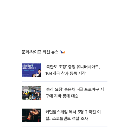
문화·라이프 최신 뉴스
‘북한도 초청’ 충청 유니버시아드,
164개국 참가 등록 시작
'승리 요정' 홍은채⋯日 프로야구 시
구에 지바 롯데 대승
커먼웰스게임 복서 5명 귀국길 이
탈…스코틀랜드 경찰 조사