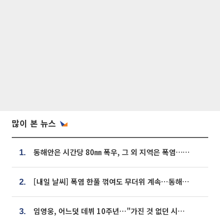
많이 본 뉴스
동해안은 시간당 80㎜ 폭우, 그 외 지역은 폭염…‘극과 극 날씨’
1.
[내일 날씨] 폭염 한풀 꺾여도 무더위 계속⋯동해안 이틀 연속 비
2.
임영웅, 어느덧 데뷔 10주년⋯"가진 것 없던 시절, 내 앞엔 20명의 팬뿐"
3.