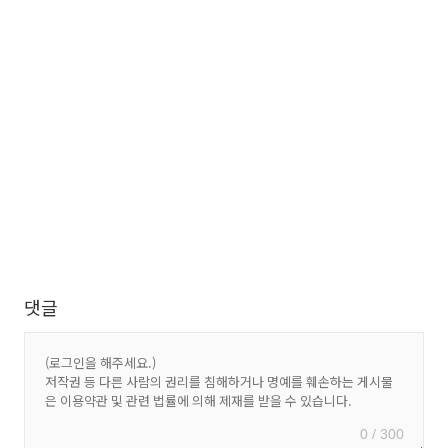
댓글
0 / 300