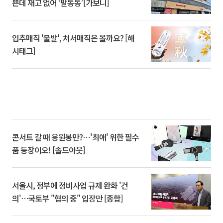
쁜데 재고 없어 ‘발동동’[가보니]
입추매직 '불발', 처서매직은 올까요? [해
시태그]
콘서트 갈 때 응원봉만?⋯'최애' 위한 필수
품 등장이오! [솔드아웃]
서울시, 정부에 정비사업 규제 완화 '건
의'⋯국토부 "협의 중" 입장만 [종합]