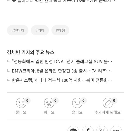
美 클래리티 법안 연내 통과 가능성 13%…상원 문턱서 제동
#현대차
#기아
#하청
김채빈 기자의 주요 뉴스
"전동화에도 입힌 안전 DNA" 전기 플래그십 SUV 볼보 'EX90'
BMW코리아, 8월 온라인 한정판 3종 출시…7시리즈·X7·M340i 투어링
한온시스템, 캐나다 정부서 100억 지원…북미 전동화 시장 가속
0
0
0
0
좋아요
화나요
슬퍼요
추가취재 원해요