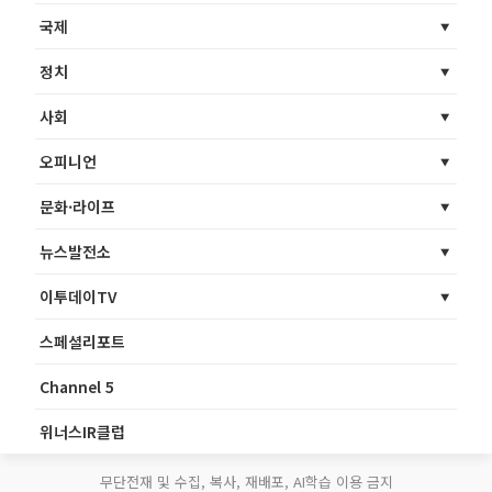
국제
정치
사회
오피니언
문화·라이프
뉴스발전소
이투데이TV
스페셜리포트
Channel 5
위너스IR클럽
무단전재 및 수집, 복사, 재배포, AI학습 이용 금지