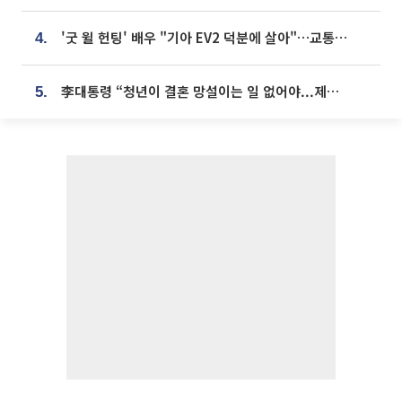
'굿 윌 헌팅' 배우 "기아 EV2 덕분에 살아"…교통사고 후 안전성 극찬
4.
李대통령 “청년이 결혼 망설이는 일 없어야...제도상 불이익 조사”
5.