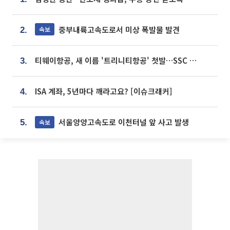
중부내륙고속도로서 미상 폭발물 발견
속보
2.
티웨이항공, 새 이름 '트리니티항공' 첫발…SSC 전략 본격화
3.
ISA 계좌, 5년마다 깨라고요? [이슈크래커]
4.
서울양양고속도로 이천터널 앞 사고 발생
속보
5.