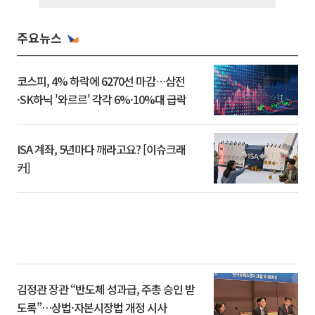
주요뉴스
코스피, 4% 하락에 6270선 마감…삼전
·SK하닉 '와르르' 각각 6%·10%대 급락
ISA 계좌, 5년마다 깨라고요? [이슈크래
커]
김정관 장관 “반도체 성과급, 주총 승인 받
도록”…상법·자본시장법 개정 시사