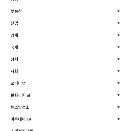
부동산
산업
경제
국제
정치
사회
오피니언
문화·라이프
뉴스발전소
이투데이TV
스페셜리포트