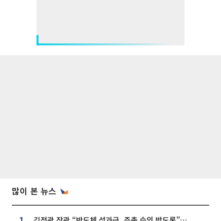
많이 본 뉴스
김정관 장관 “반도체 성과급, 주총 승인 받도록”…상법·자본시장법 개정 시사
1.