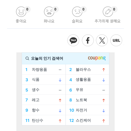
0
0
0
0
좋아요
화나요
슬퍼요
추가취재 원해요