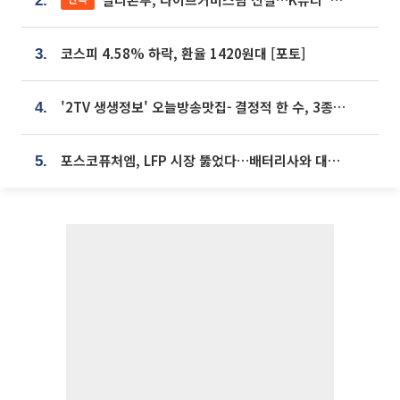
2.
코스피 4.58% 하락, 환율 1420원대 [포토]
3.
'2TV 생생정보' 오늘방송맛집- 결정적 한 수, 3종 메밀면! 메밀 소바 맛집 '의○○○○'
4.
포스코퓨처엠, LFP 시장 뚫었다…배터리사와 대규모 장기 공급 합의
5.