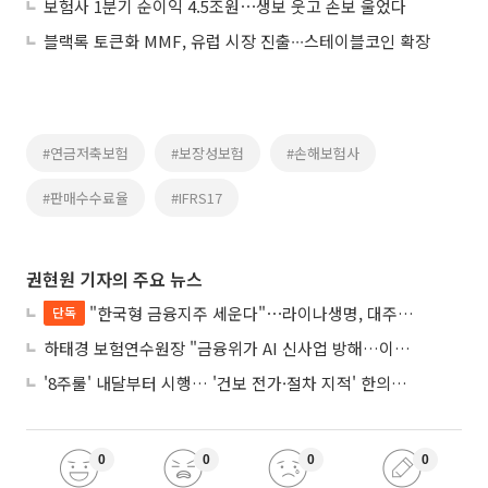
보험사 1분기 순이익 4.5조원⋯생보 웃고 손보 울었다
블랙록 토큰화 MMF, 유럽 시장 진출∙∙∙스테이블코인 확장
#연금저축보험
#보장성보험
#손해보험사
#판매수수료율
#IFRS17
권현원 기자의 주요 뉴스
"한국형 금융지주 세운다"⋯라이나생명, 대주주 변경으로 지주사 전환 첫발
단독
하태경 보험연수원장 "금융위가 AI 신사업 방해…이억원 위원장 사과해야“
'8주룰' 내달부터 시행… '건보 전가·절차 지적' 한의계 반발 잠재울까
0
0
0
0