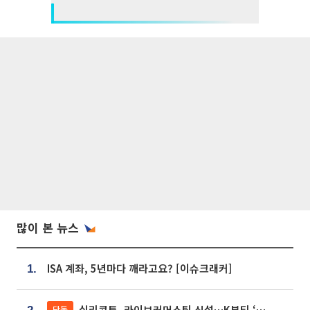
많이 본 뉴스
ISA 계좌, 5년마다 깨라고요? [이슈크래커]
1.
실리콘투, 라이브커머스팀 신설…K뷰티 ‘글로벌 판매망’ 확대[K뷰티 라방戰]
단독