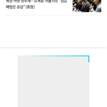
세금 꺼낸 정부에…오세훈 서울시장 “집값
해법은 공급” [종합]