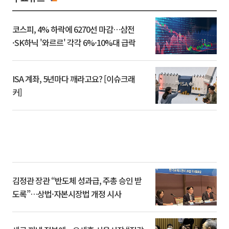
코스피, 4% 하락에 6270선 마감…삼전
·SK하닉 '와르르' 각각 6%·10%대 급락
ISA 계좌, 5년마다 깨라고요? [이슈크래
커]
김정관 장관 “반도체 성과급, 주총 승인 받
도록”…상법·자본시장법 개정 시사