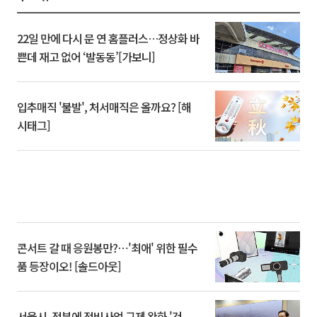
22일 만에 다시 문 연 홈플러스…정상화 바
쁜데 재고 없어 ‘발동동’[가보니]
입추매직 '불발', 처서매직은 올까요? [해
시태그]
콘서트 갈 때 응원봉만?⋯'최애' 위한 필수
품 등장이오! [솔드아웃]
서울시, 정부에 정비사업 규제 완화 '건