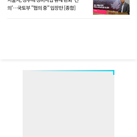
의'⋯국토부 "협의 중" 입장만 [종합]