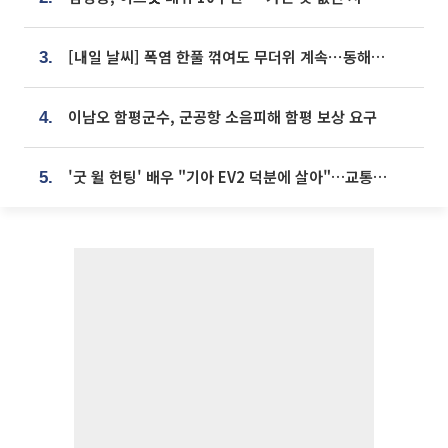
[내일 날씨] 폭염 한풀 꺾여도 무더위 계속⋯동해안 이틀 연속 비
3.
이남오 함평군수, 군공항 소음피해 함평 보상 요구
4.
'굿 윌 헌팅' 배우 "기아 EV2 덕분에 살아"…교통사고 후 안전성 극찬
5.