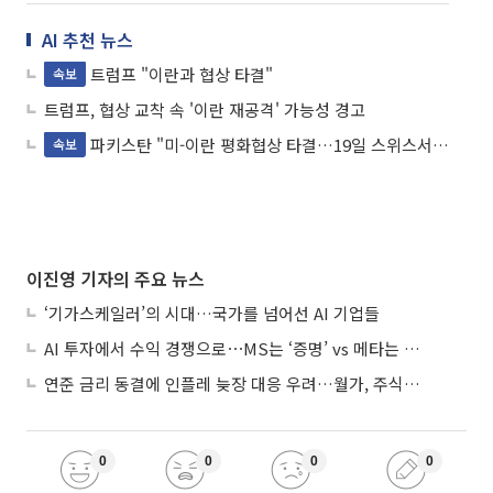
AI 추천 뉴스
트럼프 "이란과 협상 타결"
속보
트럼프, 협상 교착 속 '이란 재공격' 가능성 경고
파키스탄 "미-이란 평화협상 타결…19일 스위스서 서명"<로이터>
속보
이진영 기자의 주요 뉴스
‘기가스케일러’의 시대…국가를 넘어선 AI 기업들
AI 투자에서 수익 경쟁으로⋯MS는 ‘증명’ vs 메타는 ‘숙제’
연준 금리 동결에 인플레 늦장 대응 우려…월가, 주식도 채권도 던졌다
0
0
0
0