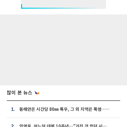
많이 본 뉴스
동해안은 시간당 80㎜ 폭우, 그 외 지역은 폭염…‘극과 극 날씨’
1.
임영웅, 어느덧 데뷔 10주년⋯"가진 것 없던 시절, 내 앞엔 20명의 팬뿐"
2.