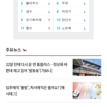
주요뉴스
22일 만에 다시 문 연 홈플러스…정상화 바
쁜데 재고 없어 ‘발동동’[가보니]
입추매직 '불발', 처서매직은 올까요? [해
시태그]