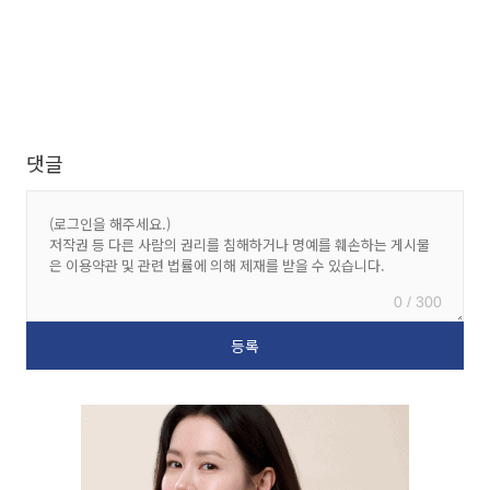
댓글
0 / 300