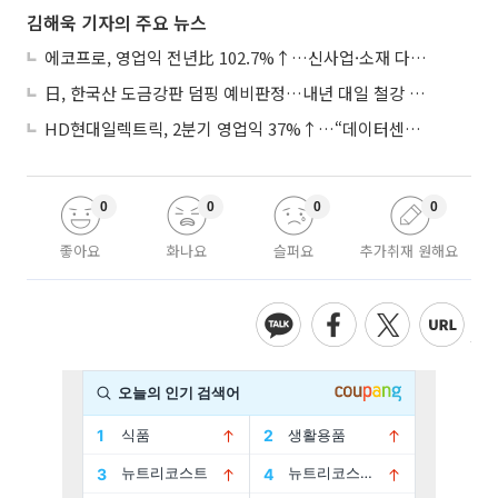
김해욱 기자의 주요 뉴스
에코프로, 영업익 전년比 102.7%↑…신사업·소재 다각화 박차
日, 한국산 도금강판 덤핑 예비판정…내년 대일 철강 수출 ‘빨간불’
HD현대일렉트릭, 2분기 영업익 37%↑…“데이터센터 사업, 새로운 성장 축”
0
0
0
0
좋아요
화나요
슬퍼요
추가취재 원해요