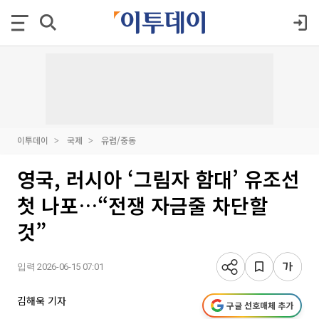
이투데이
국제
유럽/중동
영국, 러시아 ‘그림자 함대’ 유조선
첫 나포…“전쟁 자금줄 차단할
것”
입력 2026-06-15 07:01
김해욱 기자
구글 선호매체 추가