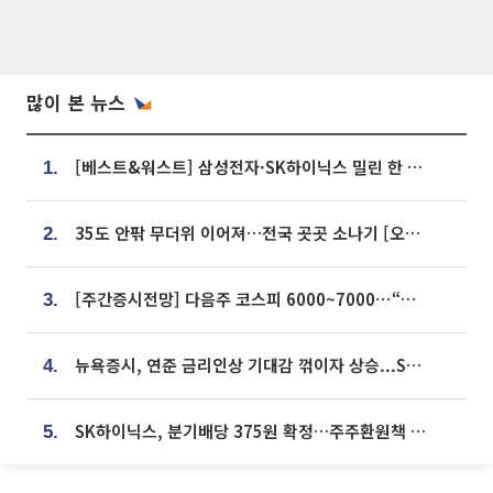
많이 본 뉴스
[베스트&워스트] 삼성전자·SK하이닉스 밀린 한 주…상상인증권은 85% 급등
1.
35도 안팎 무더위 이어져…전국 곳곳 소나기 [오늘 날씨]
2.
[주간증시전망] 다음주 코스피 6000~7000⋯“外人 수급은 정책이 변수”
3.
뉴욕증시, 연준 금리인상 기대감 꺾이자 상승...S&P500 사상 최고치 [종합]
4.
SK하이닉스, 분기배당 375원 확정…주주환원책 9월로 앞당겨 발표
5.