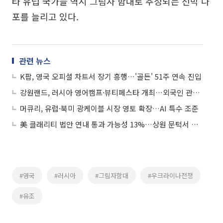
타 유럽 국가들 역시 그림자 함대로 추정되는 선박 나
포를 늘리고 있다.
관련 뉴스
K팝, 영국 오피셜 차트서 장기 흥행…'골든' 51주 연속 진입
강원랜드, 러시아 영어캠프·뷰티페스타 개최…외국인 관광객 유치 확대
머큐리, 유럽·북미 광케이블 시장 영토 확장…AI 특수 조준
美 클래리티 법안 연내 통과 가능성 13%…상원 문턱서 제동
#영국
#러시아
#그림자함대
#우크라이나전쟁
#유조