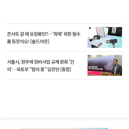
콘서트 갈 때 응원봉만?⋯'최애' 위한 필수
품 등장이오! [솔드아웃]
서울시, 정부에 정비사업 규제 완화 '건
의'⋯국토부 "협의 중" 입장만 [종합]