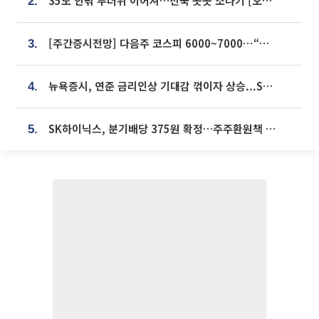
35도 안팎 무더위 이어져…전국 곳곳 소나기 [오늘 날씨]
2.
[주간증시전망] 다음주 코스피 6000~7000⋯“外人 수급은 정책이 변수”
3.
뉴욕증시, 연준 금리인상 기대감 꺾이자 상승...S&P500 사상 최고치 [종합]
4.
SK하이닉스, 분기배당 375원 확정…주주환원책 9월로 앞당겨 발표
5.