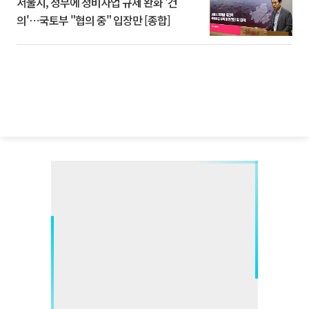
서울시, 정부에 정비사업 규제 완화 '건
의'⋯국토부 "협의 중" 입장만 [종합]