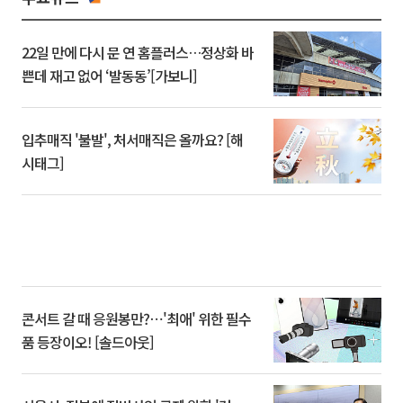
22일 만에 다시 문 연 홈플러스…정상화 바
쁜데 재고 없어 ‘발동동’[가보니]
입추매직 '불발', 처서매직은 올까요? [해
시태그]
콘서트 갈 때 응원봉만?⋯'최애' 위한 필수
품 등장이오! [솔드아웃]