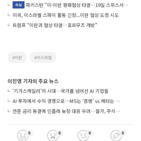
파키스탄 "미-이란 평화협상 타결…19일 스위스서 서명"<로이터>
속보
미국, 이스라엘 스파이 활동 긴장...이란 협상 도청 시도
트럼프 “이란과 협상 타결…호르무즈 개방”
#이란
#이스라엘
이진영 기자의 주요 뉴스
‘기가스케일러’의 시대…국가를 넘어선 AI 기업들
AI 투자에서 수익 경쟁으로⋯MS는 ‘증명’ vs 메타는 ‘숙제’
연준 금리 동결에 인플레 늦장 대응 우려…월가, 주식도 채권도 던졌다
0
0
0
0