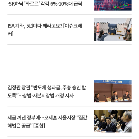
·SK하닉 '와르르' 각각 6%·10%대 급락
ISA 계좌, 5년마다 깨라고요? [이슈크래
커]
김정관 장관 “반도체 성과급, 주총 승인 받
도록”…상법·자본시장법 개정 시사
세금 꺼낸 정부에…오세훈 서울시장 “집값
해법은 공급” [종합]