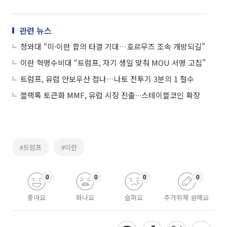
관련 뉴스
청와대 “미·이란 합의 타결 기대…호르무즈 조속 개방되길”
이란 혁명수비대 “트럼프, 자기 생일 맞춰 MOU 서명 고집”
트럼프, 유럽 안보우산 접나…나토 전투기 3분의 1 철수
블랙록 토큰화 MMF, 유럽 시장 진출∙∙∙스테이블코인 확장
#트럼프
#이란
0
0
0
0
좋아요
화나요
슬퍼요
추가취재 원해요