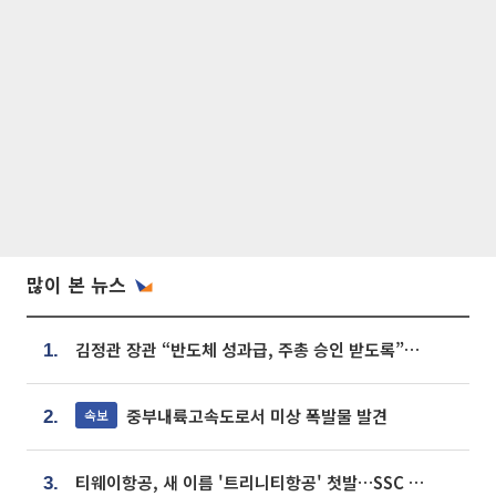
많이 본 뉴스
김정관 장관 “반도체 성과급, 주총 승인 받도록”…상법·자본시장법 개정 시사
1.
중부내륙고속도로서 미상 폭발물 발견
속보
2.
티웨이항공, 새 이름 '트리니티항공' 첫발…SSC 전략 본격화
3.