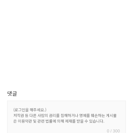
댓글
0 / 300