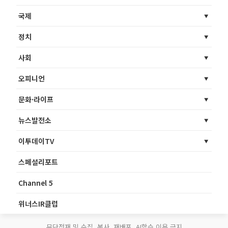
국제
정치
사회
오피니언
문화·라이프
뉴스발전소
이투데이TV
스페셜리포트
Channel 5
위너스IR클럽
무단전재 및 수집, 복사, 재배포, AI학습 이용 금지