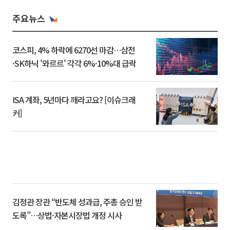
주요뉴스
코스피, 4% 하락에 6270선 마감…삼전
·SK하닉 '와르르' 각각 6%·10%대 급락
ISA 계좌, 5년마다 깨라고요? [이슈크래
커]
김정관 장관 “반도체 성과급, 주총 승인 받
도록”…상법·자본시장법 개정 시사