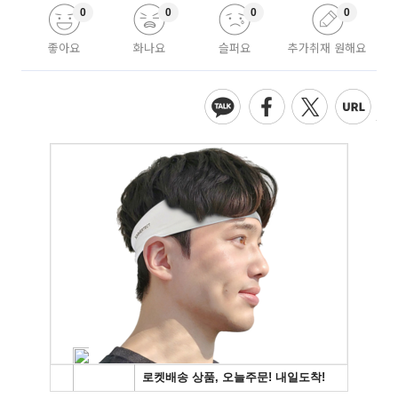
0
0
0
0
좋아요
화나요
슬퍼요
추가취재 원해요