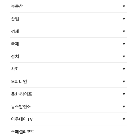
부동산
산업
경제
국제
정치
사회
오피니언
문화·라이프
뉴스발전소
이투데이TV
스페셜리포트