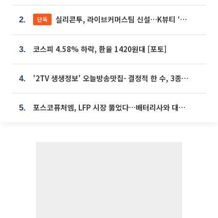
실리콘투, 라이브커머스팀 신설…K뷰티 ‘글로벌 판매망’ 확대[K뷰티 라방戰]
단독
2.
코스피 4.58% 하락, 환율 1420원대 [포토]
3.
'2TV 생생정보' 오늘방송맛집- 결정적 한 수, 3종 메밀면! 메밀 소바 맛집 '의○○○○'
4.
포스코퓨처엠, LFP 시장 뚫었다…배터리사와 대규모 장기 공급 합의
5.