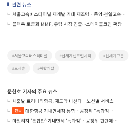
관련 뉴스
서울고속버스터미널 재개발 기대 재조명…동양·천일고속 장초반 강세
블랙록 토큰화 MMF, 유럽 시장 진출∙∙∙스테이블코인 확장
#서울고속버스터미널
#신세계센트럴시티
#신세계그룹
#오세훈
#복합개발
문현호 기자의 주요 뉴스
새출발 트리니티항공, 재도약 나선다…노선별 서비스 차별화
대한항공 기내면세점 통합…공정위 “독과점 여부 따진다”
단독
마일리지 ‘통합안’·기내면세 ‘독과점’…공정위 판단에 쏠린 눈