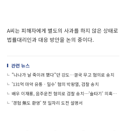
A씨는 피해자에게 별도의 사과를 하지 않은 상태로
법률대리인과 대응 방안을 논의 중이다.
관련 뉴스
"나나가 날 죽이려 했다"던 강도…결국 무고 혐의로 송치
'131억 마약 유통ㆍ밀수' 혐의 박왕열, 검찰 송치
배우 이재룡, 음주운전 혐의로 검찰 송치⋯'술타기' 의혹도 인정
‘경험 無도 환영’ 첫 일자리 도전 설명서