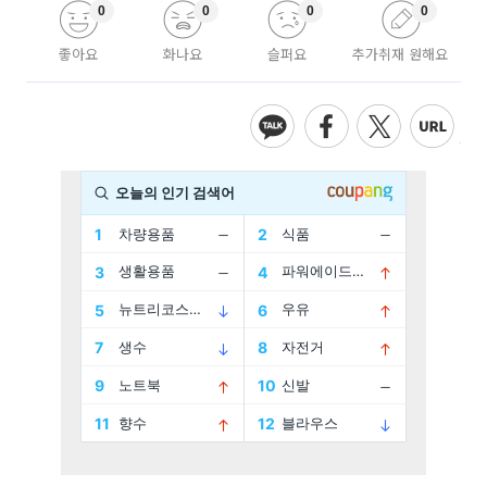
0
0
0
0
좋아요
화나요
슬퍼요
추가취재 원해요