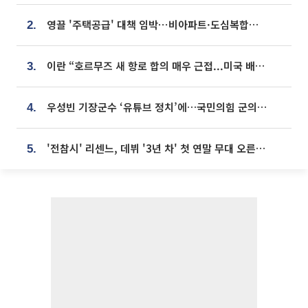
영끌 '주택공급' 대책 임박⋯비아파트·도심복합까지 총동원
2.
이란 “호르무즈 새 항로 합의 매우 근접...미국 배상 먼저”
3.
우성빈 기장군수 ‘유튜브 정치’에…국민의힘 군의원들 집단 반발
4.
'전참시' 리센느, 데뷔 '3년 차' 첫 연말 무대 오른다⋯"그동안 섭외 안 와"
5.