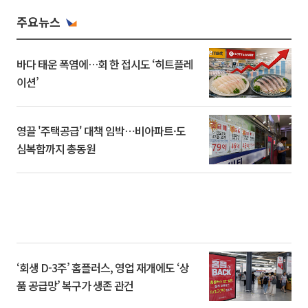
주요뉴스
바다 태운 폭염에…회 한 접시도 ‘히트플레
이션’
영끌 '주택공급' 대책 임박⋯비아파트·도
심복합까지 총동원
‘회생 D-3주’ 홈플러스, 영업 재개에도 ‘상
품 공급망’ 복구가 생존 관건