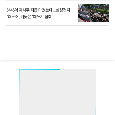
3445억 자사주 지급 마쳤는데...삼성전자
DX노조, 뒤늦은 '떼쓰기 집회'