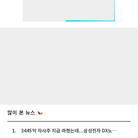
많이 본 뉴스
3445억 자사주 지급 마쳤는데...삼성전자 DX노조, 뒤늦은 '떼쓰기 집회'
1.