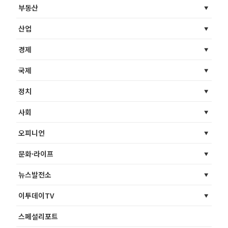
부동산
산업
경제
국제
정치
사회
오피니언
문화·라이프
뉴스발전소
이투데이TV
스페셜리포트