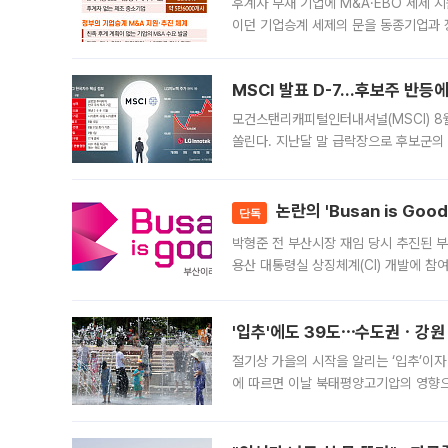
후계자 부재 기업에 M&A·EBO 세제 
이던 기업승계 세제의 문을 동종기업과 
대신 M&A나 임직원 인수(EBO)를 통
늘
MSCI 발표 D-7…후보주 반등
모건스탠리캐피털인터내셔널(MSCI) 8
쏠린다. 지난달 말 급락장으로 후보군의
가능성과 지수 추종 자금 유입 기대가 
논란의 'Busan is Go
단독
박형준 전 부산시장 재임 당시 추진된 부산
용산 대통령실 상징체계(CI) 개발에 참
도시브랜드 사업이 공개 이후 시민 공감
'입추'에도 39도⋯수도권ㆍ강원
절기상 가을의 시작을 알리는 ‘입추’이자
에 따르면 이날 북태평양고기압의 영향으
도, 낮 최고기온은 31~39도로, 전국