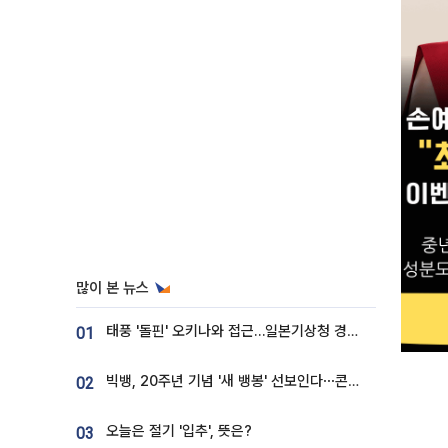
많이 본 뉴스
태풍 '돌핀' 오키나와 접근…일본기상청 경로 업데이트
01
빅뱅, 20주년 기념 '새 뱅봉' 선보인다⋯콘서트 앞두고 팝업 개최
02
오늘은 절기 '입추', 뜻은?
03