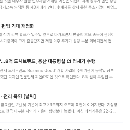
지원 첫발 매수자 발굴·인수자금·거래망 이전은 여전히 과제 정부가 혈연 중심
장기근속 임직원 등 제3자에게 연다. 후계자를 찾지 못한 중소기업이 폐업
해 기술과 일자리를 남기도록 하겠다는 취지다. 다만 세금 감면만으로 거래를
에 편입 기대 재점화
월 정기 리뷰 발표가 일주일 앞으로 다가오면서 편출입 후보 종목에 관심이
 시가총액이 크게 흔들렸지만 저점 이후 주가가 상당 부분 회복되면서 편입
다시 부각되고 있다. 7일 금융투자업계에 따르면 MSCI는 한국시간으로 오는
od'…8억 도시브랜드, 용산 대통령실 CI 업체가 수행
시 도시브랜드 ‘Busan is Good’ 개발 사업의 수행기관이 윤석열 정부
여했던 디자인 전문업체 피앤(P&)인 것으로 확인됐다. 8억 원이 투입된 부산
 부족과 디자인 정체성 논란에 휩싸였던 만큼, 사업 선정 과정과 결과물에
ㆍ전라 폭염 [날씨]
 금요일인 7일 낮 기온이 최고 39도까지 오르며 폭염이 이어지겠다. 기상청
로 전국 대부분 지역의 기온이 평년보다 높겠다. 아침 최저기온은 22~27
 대부분 지역에 폭염특보가 발효된 가운데 최고체감온도는 35도 안팎까지 올라