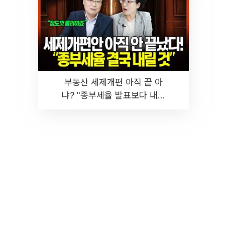
부동산 세제개편 아직 끝 아
냐? "종부세율 발표보다 내릴
것" 장기거주·양도세 전망 I 집
땅지성 I 김인만, 진미윤