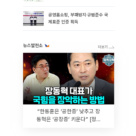
공영홈쇼핑, 부패방지·규범준수 국
제표준 인증 획득
뉴스발전소
“한동훈은 ‘공한증’ 낮추고 장
동혁은 ‘공장증’ 키운다” [정치
대학]