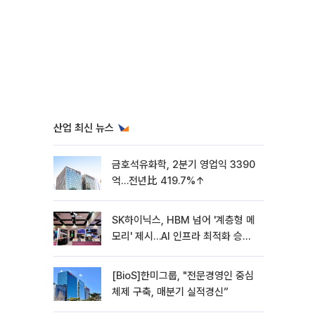
산업 최신 뉴스
금호석유화학, 2분기 영업익 3390
억…전년比 419.7%↑
SK하이닉스, HBM 넘어 '계층형 메
모리' 제시…AI 인프라 최적화 승부
수
[BioS]한미그룹, "전문경영인 중심
체제 구축, 매분기 실적경신”