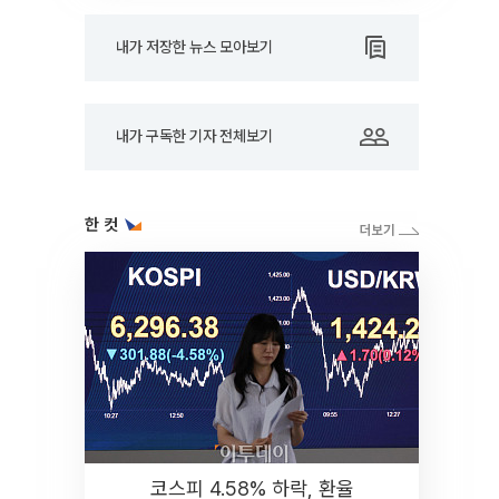
내가 저장한 뉴스 모아보기
내가 구독한 기자 전체보기
한 컷
코스피 4.58% 하락, 환율