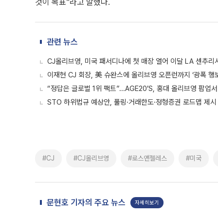
것이 목표”라고 말했다.
관련 뉴스
CJ올리브영, 미국 패서디나에 첫 매장 열어 이달 LA 센추리
이재현 CJ 회장, 美 슈완스에 올리브영 오픈런까지 ‘광폭 행보
“정답은 글로벌 1위 팩트”...AGE20’S, 홍대 올리브영 팝업
STO 하위법규 예상안, 풀링·거래한도·정형증권 로드맵 제시
#CJ
#CJ올리브영
#로스앤젤레스
#미국
문현호 기자의 주요 뉴스
자세히보기