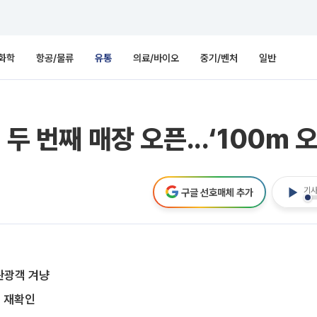
화학
항공/물류
유통
의료/바이오
중기/벤처
일반
두 번째 매장 오픈...‘100m 
기사
구글 선호매체 추가
관광객 겨냥
 재확인