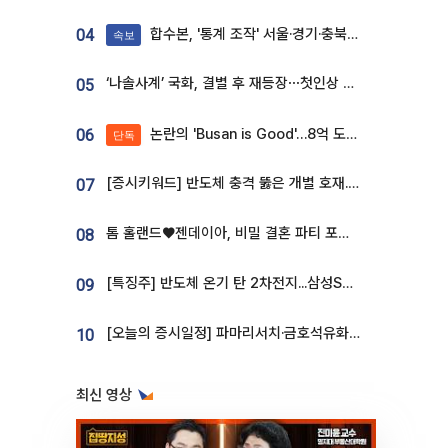
합수본, '통계 조작' 서울·경기·충북 선관위 등 추가 압수수색
04
속보
‘나솔사계’ 국화, 결별 후 재등장⋯첫인상 투표 휩쓸고 ‘인기녀’ 등극
05
논란의 'Busan is Good'…8억 도시브랜드, 용산 대통령실 CI 업체가 수행
06
단독
[증시키워드] 반도체 충격 뚫은 개별 호재...포스코퓨처엠·에코프로·한화솔루션 '눈길'
07
톰 홀랜드♥젠데이아, 비밀 결혼 파티 포착⋯호텔 대관비만 9억
08
[특징주] 반도체 온기 탄 2차전지...삼성SDI, 장 초반 7% 넘게 껑충
09
[오늘의 증시일정] 파마리서치·금호석유화학·코오롱인더·상상인증권 등
10
최신 영상