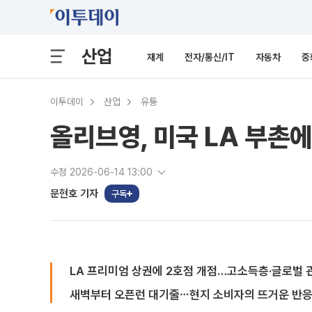
산업
재계
전자/통신/IT
자동차
중
이투데이
산업
유통
올리브영, 미국 LA 부촌에 
수정 2026-06-14 13:00
문현호 기자
구독
LA 프리미엄 상권에 2호점 개점…고소득층·글로벌 
새벽부터 오픈런 대기줄⋯현지 소비자의 뜨거운 반응