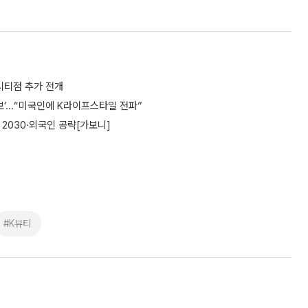
시티점 추가 전개
’...“미국인에 K라이프스타일 전파”
서 2030·외국인 공략[가보니]
#K뷰티