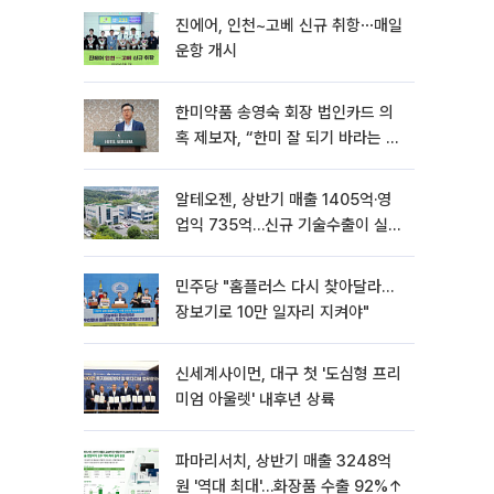
진에어, 인천~고베 신규 취항⋯매일
운항 개시
한미약품 송영숙 회장 법인카드 의
혹 제보자, “한미 잘 되기 바라는 마
음”
알테오젠, 상반기 매출 1405억·영
업익 735억…신규 기술수출이 실적
견인
민주당 "홈플러스 다시 찾아달라…
장보기로 10만 일자리 지켜야"
신세계사이먼, 대구 첫 '도심형 프리
미엄 아울렛' 내후년 상륙
파마리서치, 상반기 매출 3248억
원 '역대 최대'…화장품 수출 92%↑