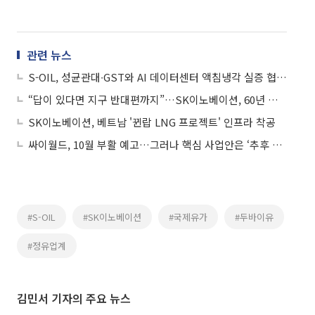
관련 뉴스
S-OIL, 성균관대∙GST와 AI 데이터센터 액침냉각 실증 협력 맞손
“답이 있다면 지구 반대편까지”…SK이노베이션, 60년 개척 DNA 조명
SK이노베이션, 베트남 '뀐랍 LNG 프로젝트' 인프라 착공
싸이월드, 10월 부활 예고…그러나 핵심 사업안은 ‘추후 공개’
#S-OIL
#SK이노베이션
#국제유가
#두바이유
#정유업계
김민서 기자의 주요 뉴스