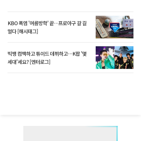
KBO 폭염 '여름방학' 끝…프로야구 갈 길
멀다 [해시태그]
빅뱅 컴백하고 튜이드 데뷔하고⋯K팝 '몇
세대'세요? [엔터로그]