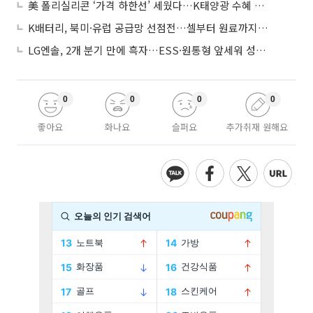
美 폴리실리콘 ‘가격 하한선’ 세웠다…K태양광 수혜 기대
K배터리, 북미·유럽 공급망 선점전…셀부터 원료까지 현지화
LG엔솔, 2개 분기 만에 흑자…ESS·원통형 앞세워 성장 가속
0
0
0
0
좋아요
화나요
슬퍼요
추가취재 원해요