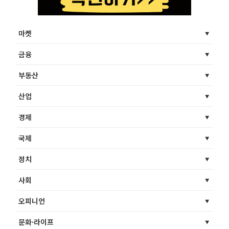
마켓
금융
부동산
산업
경제
국제
정치
사회
오피니언
문화·라이프