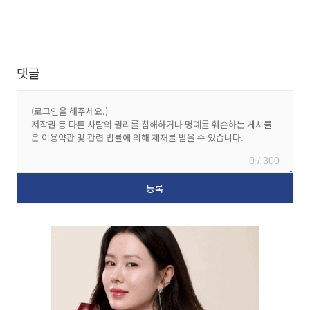
댓글
0 / 300