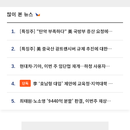
많이 본 뉴스
[특징주] “탄약 부족하다“ 美 국방부 증산 요청에⋯국내 방산주 급등세
1.
[특징주] 美 중국산 광트랜시버 규제 추진에 대한광통신 등 광통신株 강세
2.
현대차·기아, 이번 주 임단협 재개…하청 사용자성 재심도 ‘변수’
3.
李 ‘호남형 대입’ 제안에 교육청·지역대학 서·논술형 입시 연계 '착수'
단독
4.
최태원·노소영 '9440억 분할' 판결, 이번주 재상고 여부 주목
5.