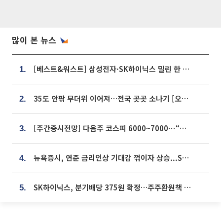
많이 본 뉴스
[베스트&워스트] 삼성전자·SK하이닉스 밀린 한 주…상상인증권은 85% 급등
1.
35도 안팎 무더위 이어져…전국 곳곳 소나기 [오늘 날씨]
2.
[주간증시전망] 다음주 코스피 6000~7000⋯“外人 수급은 정책이 변수”
3.
뉴욕증시, 연준 금리인상 기대감 꺾이자 상승...S&P500 사상 최고치 [종합]
4.
SK하이닉스, 분기배당 375원 확정…주주환원책 9월로 앞당겨 발표
5.