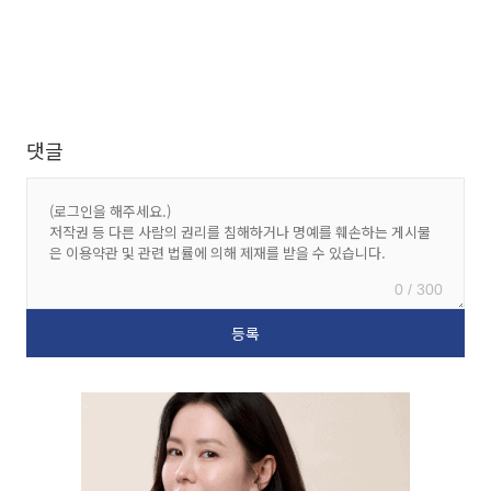
댓글
0 / 300