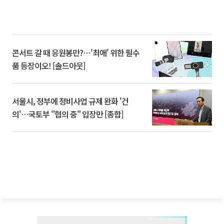
콘서트 갈 때 응원봉만?⋯'최애' 위한 필수
품 등장이오! [솔드아웃]
서울시, 정부에 정비사업 규제 완화 '건
의'⋯국토부 "협의 중" 입장만 [종합]