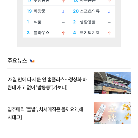
주요뉴스
22일 만에 다시 문 연 홈플러스…정상화 바
쁜데 재고 없어 ‘발동동’[가보니]
입추매직 '불발', 처서매직은 올까요? [해
시태그]