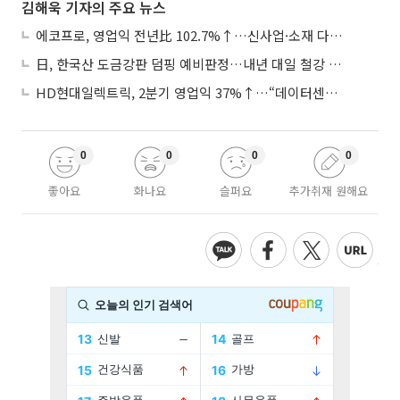
김해욱 기자의 주요 뉴스
에코프로, 영업익 전년比 102.7%↑…신사업·소재 다각화 박차
日, 한국산 도금강판 덤핑 예비판정…내년 대일 철강 수출 ‘빨간불’
HD현대일렉트릭, 2분기 영업익 37%↑…“데이터센터 사업, 새로운 성장 축”
0
0
0
0
좋아요
화나요
슬퍼요
추가취재 원해요