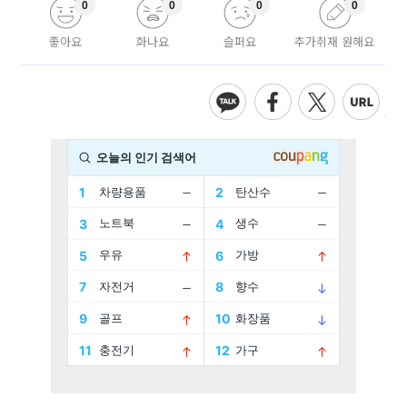
0
0
0
0
좋아요
화나요
슬퍼요
추가취재 원해요