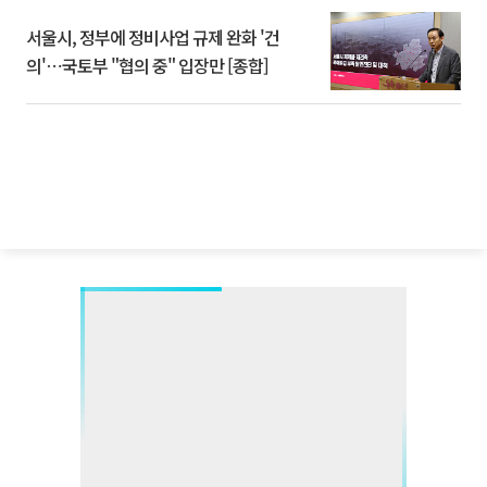
서울시, 정부에 정비사업 규제 완화 '건
의'⋯국토부 "협의 중" 입장만 [종합]