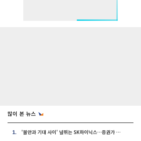
많이 본 뉴스
'불안과 기대 사이' 널뛰는 SK하이닉스…증권가 "HBM4·LTA 기반 펀터멘털 견고"
1.