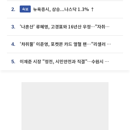
뉴욕증시, 상승...나스닥 1.3% ↑
속보
2.
'나혼산' 류혜영, 고경표와 16년산 우정…"자취방서 부모님과 마주쳐"
3.
'차쥐뿔' 이준영, 포켓몬 카드 열혈 팬⋯"리셀러 처단할 것"
4.
이재준 시장 "정전, 시민안전과 직결"…수원시 비상대응체계 가동
5.