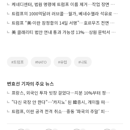
케네디센터, 법원 명령에 트럼프 이름 제거…작업 장면 인터넷서 생중계
트럼프의 1000억달러 러브콜…월가, 베네수엘라 석유로 몰린다
트럼프 “美·이란 잠정합의 14일 서명”…호르무즈 전면 개방 예고
美 클래리티 법안 연내 통과 가능성 13%…상원 문턱서 제동
#트럼프
#NATO
#유럽
#나토
변효선 기자의 주요 뉴스
프랑스, 외국인 투자 빗장 걸었다⋯지분 10%부터 정부가 승인
"다신 국장 안 한다"⋯'카지노' 된 韓증시, 개미들 떠난다
트럼프, 이란 공격 전격 취소…중동 ‘파국의 주말’ 피했다