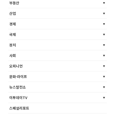
부동산
산업
경제
국제
정치
사회
오피니언
문화·라이프
뉴스발전소
이투데이TV
스페셜리포트