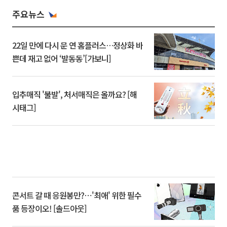
주요뉴스
22일 만에 다시 문 연 홈플러스…정상화 바
쁜데 재고 없어 ‘발동동’[가보니]
입추매직 '불발', 처서매직은 올까요? [해
시태그]
콘서트 갈 때 응원봉만?⋯'최애' 위한 필수
품 등장이오! [솔드아웃]