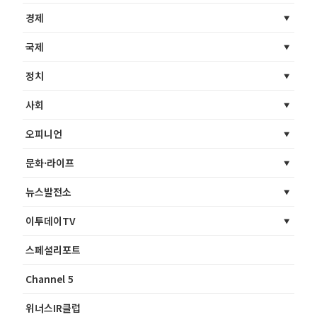
경제
국제
정치
사회
오피니언
문화·라이프
뉴스발전소
이투데이TV
스페셜리포트
Channel 5
위너스IR클럽