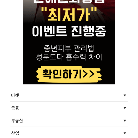
마켓
금융
부동산
산업