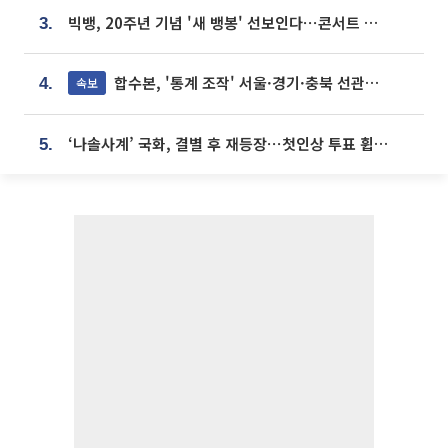
빅뱅, 20주년 기념 '새 뱅봉' 선보인다⋯콘서트 앞두고 팝업 개최
3.
합수본, '통계 조작' 서울·경기·충북 선관위 등 추가 압수수색
속보
4.
‘나솔사계’ 국화, 결별 후 재등장⋯첫인상 투표 휩쓸고 ‘인기녀’ 등극
5.