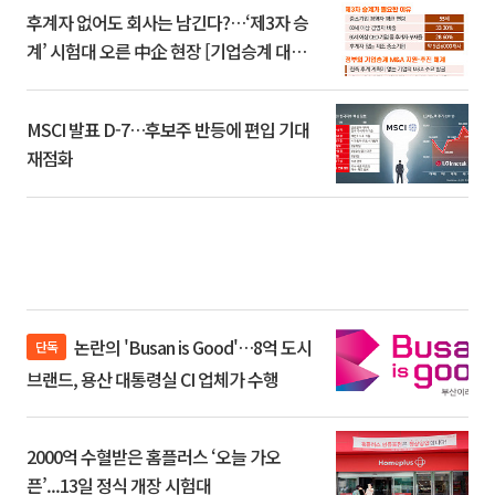
후계자 없어도 회사는 남긴다?…‘제3자 승
계’ 시험대 오른 中企 현장 [기업승계 대전
환]
MSCI 발표 D-7…후보주 반등에 편입 기대
재점화
논란의 'Busan is Good'…8억 도시
단독
브랜드, 용산 대통령실 CI 업체가 수행
2000억 수혈받은 홈플러스 ‘오늘 가오
픈’...13일 정식 개장 시험대