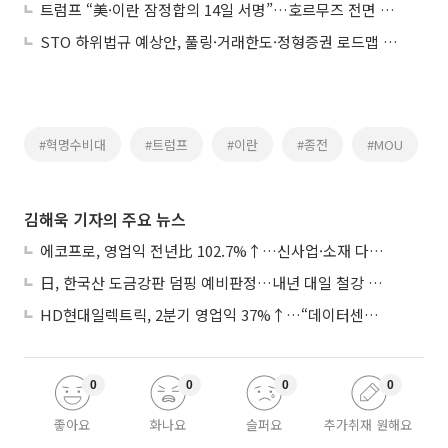
트럼프 “美·이란 잠정합의 14일 서명”…호르무즈 전면 개방 예고
STO 하위법규 예상안, 풀링·거래한도·정형증권 로드맵 제시
#혁명수비대
#트럼프
#이란
#종전
#MOU
김해욱 기자의 주요 뉴스
에코프로, 영업익 전년比 102.7%↑…신사업·소재 다각화 박차
日, 한국산 도금강판 덤핑 예비판정…내년 대일 철강 수출 ‘빨간불’
HD현대일렉트릭, 2분기 영업익 37%↑…“데이터센터 사업, 새로운 성장 축”
0
0
0
0
좋아요
화나요
슬퍼요
추가취재 원해요