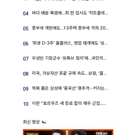
바다 태운 폭염에…회 한 접시도 ‘히트플레이션’
04
종부세 개편에도…1·3주택 종부세 격차 2028년부터 확대
05
‘회생 D-3주’ 홈플러스, 영업 재개에도 ‘상품 공급망’ 복구가 생존 관건
06
우성빈 기장군수 ‘유튜브 정치’에…국민의힘 군의원들 집단 반발
07
미국, 가상자산 포괄 규제 속도…상원, ‘클래리티법’ 9월 절차투표 추진
08
맥북 품은 삼성에 ‘중국산’ 맹추격⋯커지는 노트북 OLED 시장
09
이란 “호르무즈 새 항로 합의 매우 근접...미국 배상 먼저”
10
최신 영상