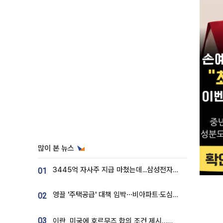
많이 본 뉴스
3445억 자사주 지급 마쳤는데...삼성전자 DX노조, 뒤늦은 '떼쓰기 집회'
01
영끌 '주택공급' 대책 임박⋯비아파트·도심복합까지 총동원
02
03
이란, 미국에 호르무즈 합의 조건 제시…美 “경기 아직 안 끝나” [종합]