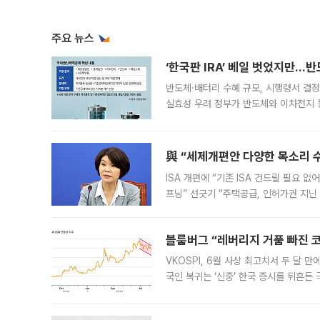
주요 뉴스
‘한국판 IRA’ 베일 벗었지만…
반도체·배터리 수혜 규모, 시행령서 결정
실효성 우려 정부가 반도체와 이차전지 
법(IRA)’으로 불리는 국내생산세액공제
與 “세제개편안 다양한 목소리 
ISA 개편에 “기존 ISA 건드릴 필요 
프닝” 선긋기 “주택공급, 인허가권 지닌
견을 수렴해 당정과 개편안에 대한 조율
블룸버그 “레버리지 거품 빠진 코
VKOSPI, 6월 사상 최고치서 두 달
국인 복귀는 ‘신중’ 한국 증시를 뒤흔
했다. 대규모 반대매매로 레버리지 투자