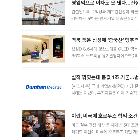
영업익으로 이자도 못 낸다…건설 
건설업계의 수익성과 재무건전성이 최근
감당하지 못하는 한계기업 비중은 2021
이낸싱(PF) 부담이 집중된 건축 부문의
경영
맥북 품은 삼성에 ‘중국산’ 맹추
삼성D 8.6세대 양산…애플 OLED 맥북
66%↑ 노트북용 유기발광다이오드(OL
운데 중국 BOE와 TCL CSOT도 생산
일 업계에 따르면 삼성
실적 꺾였는데 몸값 1조 거론…범
[편집자 주] 국내 기업공개(IPO) 시장
시대는 지났다. 투자자들은 이제 기술적
은 거시경제 불확실성 속에 실적과 성과
이란, 미국에 호르무즈 합의 조건 
미군 철수·전쟁 배상 등 재개방 5대 조건
하기도 이란이 미국에 호르무즈 해협 개