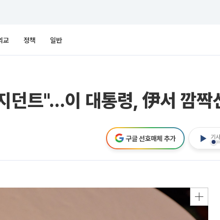
외교
정책
일반
지던트"…이 대통령, 伊서 깜짝
기사
구글 선호매체 추가