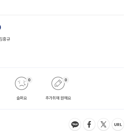
 김흥규
0
0
슬퍼요
추가취재 원해요