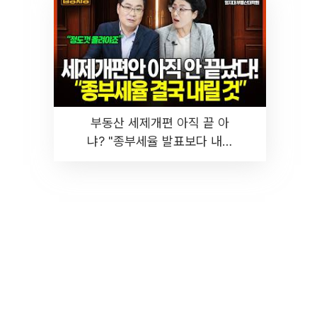
부동산 세제개편 아직 끝 아
냐? "종부세율 발표보다 내릴
것" 장기거주·양도세 전망 I 집
땅지성 I 김인만, 진미윤