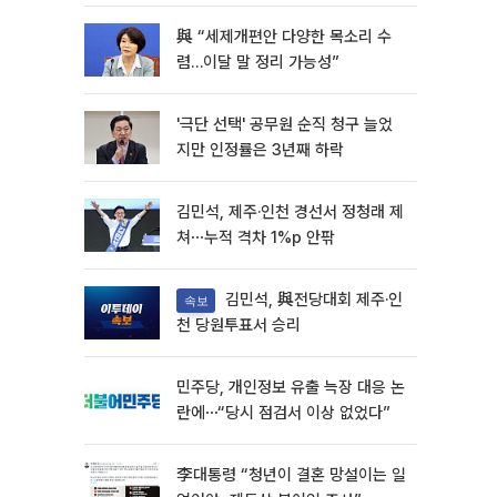
與 “세제개편안 다양한 목소리 수
렴…이달 말 정리 가능성”
'극단 선택' 공무원 순직 청구 늘었
지만 인정률은 3년째 하락
김민석, 제주·인천 경선서 정청래 제
쳐⋯누적 격차 1%p 안팎
김민석, 與전당대회 제주·인
속보
천 당원투표서 승리
민주당, 개인정보 유출 늑장 대응 논
란에⋯“당시 점검서 이상 없었다”
李대통령 “청년이 결혼 망설이는 일