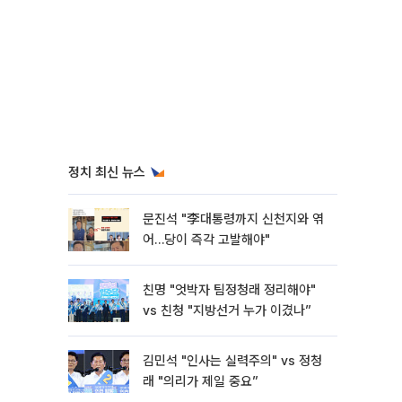
정치 최신 뉴스
문진석 "李대통령까지 신천지와 엮
어…당이 즉각 고발해야"
친명 "엇박자 팀정청래 정리해야"
vs 친청 "지방선거 누가 이겼나”
김민석 "인사는 실력주의" vs 정청
래 "의리가 제일 중요”