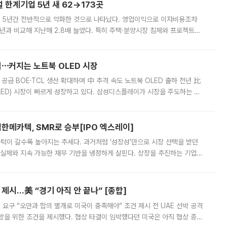
한계기업 5년 새 62→173곳
 5년간 전반적으로 악화한 것으로 나타났다. 영업이익으로 이자비용조차
년과 비교해 지난해 2.8배 늘었다. 특히 주택·분양시장 침체와 프로젝트파
 악화가 두드러졌다. 9일 한국건설산업연구원은 ‘2025년 건설업 외감기업
격⋯커지는 노트북 OLED 시장
 공급 BOE·TCL 생산 확대하며 中 추격 속도 노트북 OLED 출하 전년 比
ED) 시장이 빠르게 성장하고 있다. 삼성디스플레이가 시장을 주도하는 가
 확대에 나서면서 노트북 OLED 시장을 둘러싼 경쟁이 치열해지고 있다. 9
한메카텍, SMR로 승부[IPO 엑스레이]
 문턱이 갈수록 높아지는 추세다. 과거처럼 ‘성장성’만으로 시장 선택을 받던
 실체와 지속 가능한 재무 기반을 냉정하게 살핀다. 상장을 추진하는 기업들
를 입증해야 하는 시험대에 섰다. 본지는 상장을 앞둔 기업의 기술 경쟁
제시…美 “경기 아직 안 끝나” [종합]
 요구 “오만과 합의 별개로 미국이 충족해야” 조건 제시 전 UAE 선박 공격
방을 위한 조건을 제시했다. 협상 타결이 임박했다던 미국은 아직 협상 중이