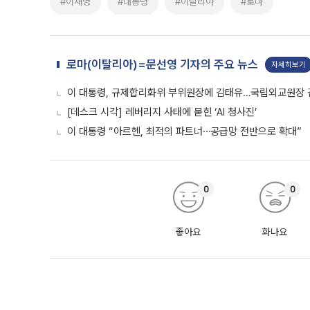
#이재명
#대통령
#이탈리아
#로마
로마(이탈리아)=문선영 기자의 주요 뉴스
자세히보기
이 대통령, 규제합리화위 부위원장에 김태유…국립외교원장
[데스크 시각] 레버리지 사태에 묻힌 ‘AI 청사진’
이 대통령 “아르헨, 최적의 파트너⋯공급망 전반으로 확대”
0
0
좋아요
화나요