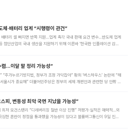
반도체·배터리 업계 “시행령이 관건”
 배터리 셀 빠지면 반쪽 지원…업계 촉각 국내 판매 요건 변수…반도체 업계
등 첨단산업의 국내 생산을 지원하기 위해 이른바 ‘한국판 인플레이션 감축
를 신설했지만, 업계에서는 세부 지원 대상에 따라 정책 효과가 크게 달라
수렴…이달 말 정리 가능성”
없어” “주가누르기방지법, 정부가 조정 가닥잡아” 황희 ‘버스하우스’ 논란에 “해
 서울시가 중요해” 더불어민주당은 정부의 세제 개편안과 관련한 당 안팎 의
에 나서겠다고 예고했다. 민주당은 8월 말 당정 조율을 거친 개편안이
스피, 변동성 최악 국면 지났을 가능성”
 만에 최저 모건스탠리 “디레버리징 절반 이상 진행” 저평가·실적은 매력적…외
든 극심한 혼란이 정점을 통과했을 가능성이 있다고 블룸버그통신이 9일 진단
가 상당 부분 정리된 데다 금융당국의 규제 강화로 고위험 상품 거래도 급감