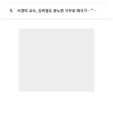
서경덕 교수, 김희철도 분노한 거꾸로 태극기⋯"엉터리는 아냐, 아쉬울 뿐"
5.