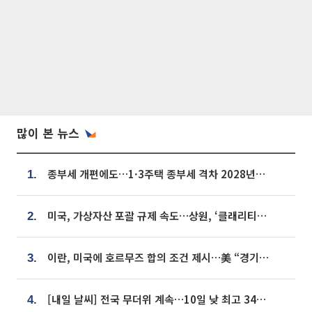
많이 본 뉴스
종부세 개편에도…1·3주택 종부세 격차 2028년부터 확대
1.
미국, 가상자산 포괄 규제 속도…상원, ‘클래리티법’ 9월 절차투표 추진
2.
이란, 미국에 호르무즈 합의 조건 제시…美 “경기 아직 안 끝나” [종합]
3.
[내일 날씨] 전국 무더위 계속…10일 낮 최고 34도 육박
4.