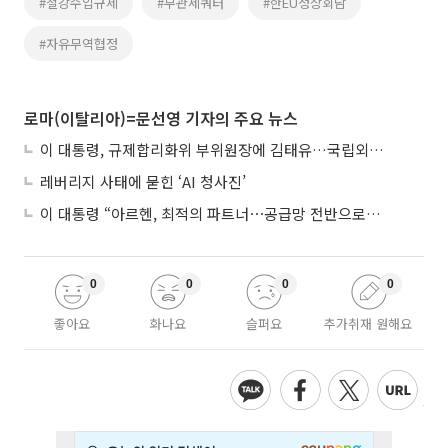
#철강수입규제
#무관세쿼터
#한EU정상회담
#자유무역협정
로마(이탈리아)=문선영 기자의 주요 뉴스
이 대통령, 규제합리화위 부위원장에 김태유…국립외교원장 김흥규
레버리지 사태에 묻힌 ‘AI 청사진’
이 대통령 “아르헨, 최적의 파트너⋯공급망 전반으로 확대”
0
0
0
0
좋아요
화나요
슬퍼요
추가취재 원해요