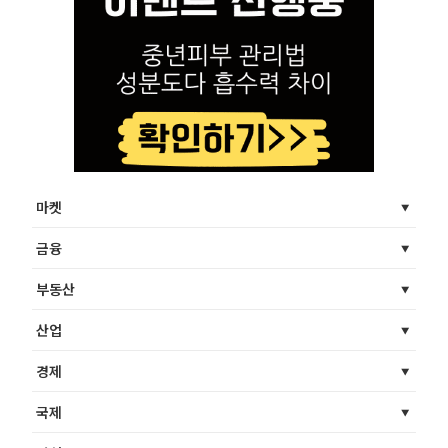
마켓
금융
부동산
산업
경제
국제