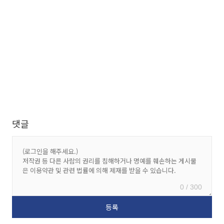
댓글
0 / 300