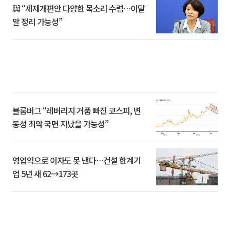
與 “세제개편안 다양한 목소리 수렴…이달
말 정리 가능성”
블룸버그 “레버리지 거품 빠진 코스피, 변
동성 최악 국면 지났을 가능성”
영업익으로 이자도 못 낸다…건설 한계기
업 5년 새 62→173곳