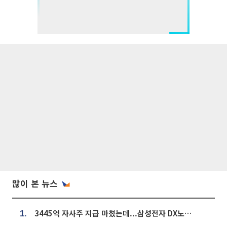
많이 본 뉴스
3445억 자사주 지급 마쳤는데...삼성전자 DX노조, 뒤늦은 '떼쓰기 집회'
1.