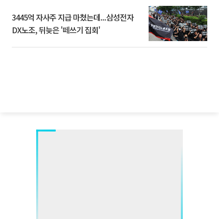
3445억 자사주 지급 마쳤는데...삼성전자
DX노조, 뒤늦은 '떼쓰기 집회'