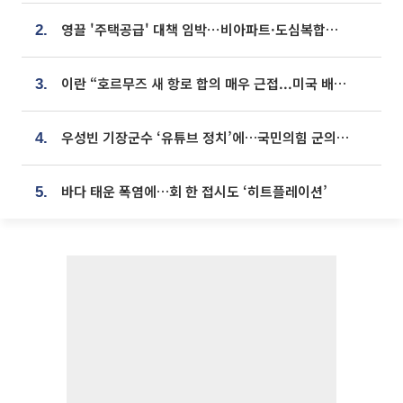
영끌 '주택공급' 대책 임박⋯비아파트·도심복합까지 총동원
2.
이란 “호르무즈 새 항로 합의 매우 근접...미국 배상 먼저”
3.
우성빈 기장군수 ‘유튜브 정치’에…국민의힘 군의원들 집단 반발
4.
바다 태운 폭염에…회 한 접시도 ‘히트플레이션’
5.