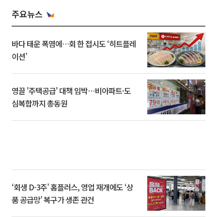
주요뉴스
바다 태운 폭염에…회 한 접시도 ‘히트플레
이션’
영끌 '주택공급' 대책 임박⋯비아파트·도
심복합까지 총동원
‘회생 D-3주’ 홈플러스, 영업 재개에도 ‘상
품 공급망’ 복구가 생존 관건