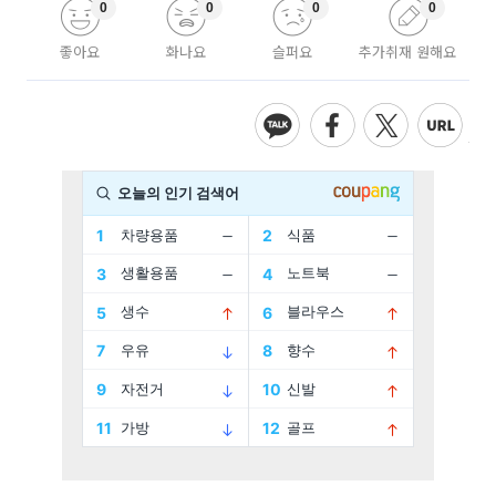
0
0
0
0
좋아요
화나요
슬퍼요
추가취재 원해요