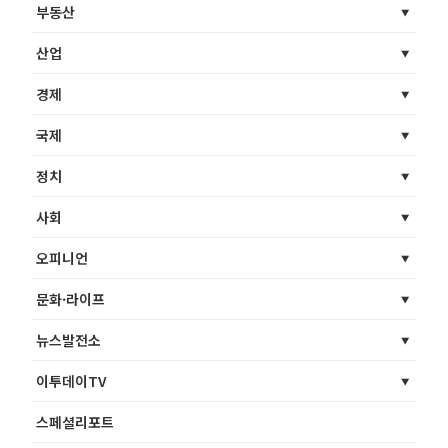
부동산
산업
경제
국제
정치
사회
오피니언
문화·라이프
뉴스발전소
이투데이TV
스페셜리포트