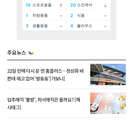
주요뉴스
22일 만에 다시 문 연 홈플러스…정상화 바
쁜데 재고 없어 ‘발동동’[가보니]
입추매직 '불발', 처서매직은 올까요? [해
시태그]