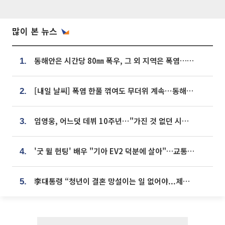
많이 본 뉴스
동해안은 시간당 80㎜ 폭우, 그 외 지역은 폭염…‘극과 극 날씨’
1.
[내일 날씨] 폭염 한풀 꺾여도 무더위 계속⋯동해안 이틀 연속 비
2.
임영웅, 어느덧 데뷔 10주년⋯"가진 것 없던 시절, 내 앞엔 20명의 팬뿐"
3.
'굿 윌 헌팅' 배우 "기아 EV2 덕분에 살아"…교통사고 후 안전성 극찬
4.
李대통령 “청년이 결혼 망설이는 일 없어야...제도상 불이익 조사”
5.