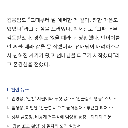
김용임도 “그때부터 널 예뻐한 거 같다. 짠한 마음도
있었다”라고 진심을 드러냈다. 박서진도 “그때 너무
감동받았다. 경험도 없을 때라 더 당황했다. 인이어를
안 써볼 때라 감을 못 잡겠더라. 선배님이 배려해주셔
서 친해진 계기가 됐고 선배님을 따르기 시작했다”라
고 존경심을 전했다.
관련 뉴스
임영웅, ‘찐친’ 시월이와 투샷 공개⋯‘산골총각 영웅’ 스포일러
임영웅, 이번엔 ‘산골총각’으로 돌아온다⋯푸근한 티저 사진 ‘눈길’
성우 남도형, 비공개 결혼식에 임영웅 등장⋯의외의 친분 눈길
‘경험 無도 환영’ 첫 일자리 도전 설명서