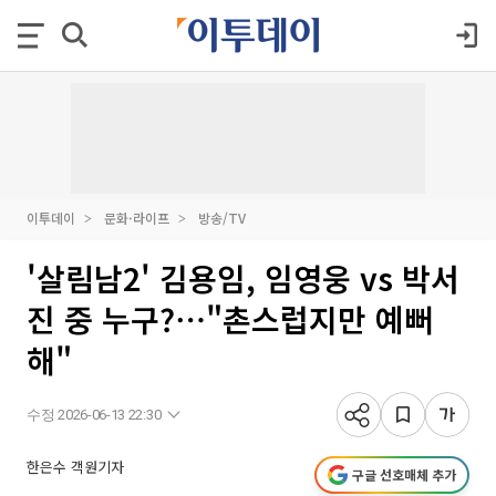
이투데이
문화·라이프
방송/TV
'살림남2' 김용임, 임영웅 vs 박서
진 중 누구?⋯"촌스럽지만 예뻐
해"
수정 2026-06-13 22:30
한은수 객원기자
구글 선호매체 추가