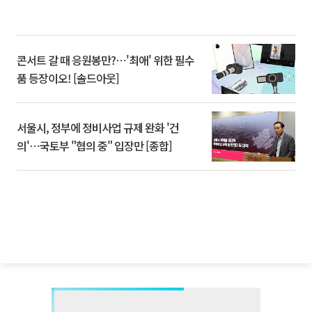
콘서트 갈 때 응원봉만?⋯'최애' 위한 필수
품 등장이오! [솔드아웃]
서울시, 정부에 정비사업 규제 완화 '건
의'⋯국토부 "협의 중" 입장만 [종합]