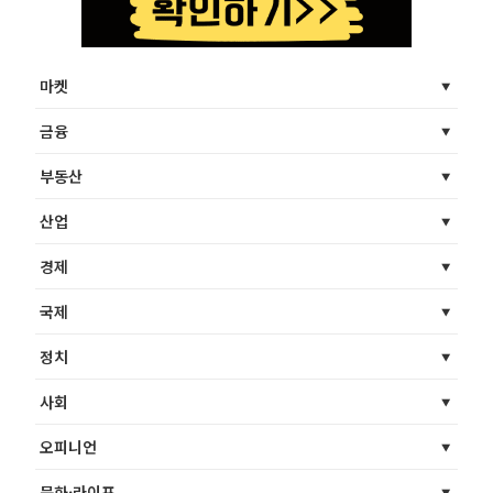
마켓
금융
부동산
산업
경제
국제
정치
사회
오피니언
문화·라이프