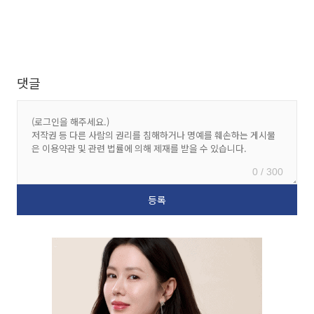
댓글
0 / 300