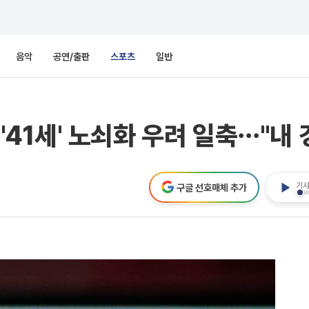
음악
공연/출판
스포츠
일반
 '41세' 노쇠화 우려 일축⋯"내 
기사
구글 선호매체 추가