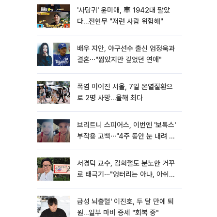
'사당귀' 윤미애, 車 1942대 팔았
다…전현무 "저런 사람 위험해"
배우 지안, 야구선수 출신 엄정욱과
결혼⋯"짧았지만 깊었던 연애"
폭염 이어진 서울, 7일 온열질환으
로 2명 사망…올해 최다
브리트니 스피어스, 이번엔 '보톡스'
부작용 고백⋯"4주 동안 눈 내려 앉
아"
서경덕 교수, 김희철도 분노한 거꾸
로 태극기⋯"엉터리는 아냐, 아쉬울
뿐"
급성 뇌출혈' 이진호, 두 달 만에 퇴
원…일부 마비 증세 "회복 중"