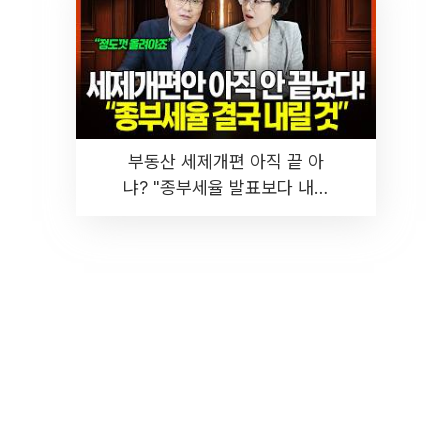
부동산 세제개편 아직 끝 아
냐? "종부세율 발표보다 내릴
것" 장기거주·양도세 전망 I 집
땅지성 I 김인만, 진미윤