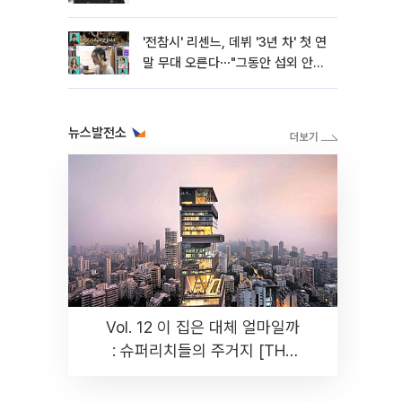
'전참시' 리센느, 데뷔 '3년 차' 첫 연
말 무대 오른다⋯"그동안 섭외 안
와"
뉴스발전소
Vol. 12 이 집은 대체 얼마일까
: 슈퍼리치들의 주거지 [THE
RARE]