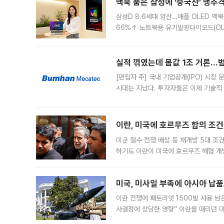
맥북 품은 삼성에 ‘중국산’ 맹추
삼성D 8.6세대 양산…애플 OLED 맥북
66%↑ 노트북용 유기발광다이오드(OL
운데 중국 BOE와 TCL CSOT도 생산
일 업계에 따르면 삼성
실적 꺾였는데 몸값 1조 거론…범
[편집자 주] 국내 기업공개(IPO) 시장
시대는 지났다. 투자자들은 이제 기술적
은 거시경제 불확실성 속에 실적과 성과
이란, 미국에 호르무즈 합의 조건 
미군 철수·전쟁 배상 등 재개방 5대 조건
하기도 이란이 미국에 호르무즈 해협 개
라며 조심스러운 반응을 보였다. 8일(
미국, 미사일 부족에 아시아 납
이란 전쟁에 패트리엇 1500발 사용 남
사결정에 상당한 영향” 이란을 때리던 
급에 문제가 없다고 해명했지만, 아시아