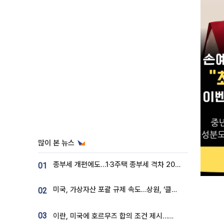
많이 본 뉴스
종부세 개편에도…1·3주택 종부세 격차 2028년부터 확대
01
미국, 가상자산 포괄 규제 속도…상원, ‘클래리티법’ 9월 절차투표 추진
02
03
이란, 미국에 호르무즈 합의 조건 제시…美 “경기 아직 안 끝나” [종합]