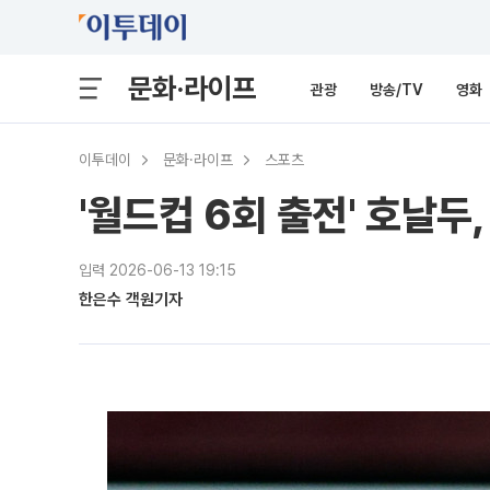
문화·라이프
관광
방송/TV
영화
이투데이
문화·라이프
스포츠
'월드컵 6회 출전' 호날두,
입력 2026-06-13 19:15
한은수 객원기자