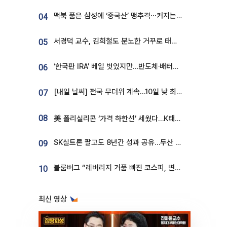
맥북 품은 삼성에 ‘중국산’ 맹추격⋯커지는 노트북 OLED 시장
04
서경덕 교수, 김희철도 분노한 거꾸로 태극기⋯"엉터리는 아냐, 아쉬울 뿐"
05
‘한국판 IRA’ 베일 벗었지만…반도체·배터리 업계 “시행령이 관건”
06
[내일 날씨] 전국 무더위 계속…10일 낮 최고 34도 육박
07
08
美 폴리실리콘 ‘가격 하한선’ 세웠다…K태양광 수혜 기대
SK실트론 팔고도 8년간 성과 공유…두산 인수대금 2.3조가 끝 아냐
09
블룸버그 “레버리지 거품 빠진 코스피, 변동성 최악 국면 지났을 가능성”
10
최신 영상