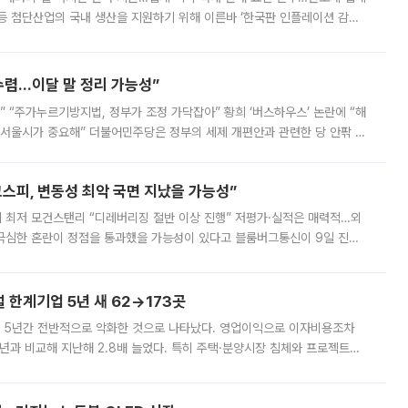
등 첨단산업의 국내 생산을 지원하기 위해 이른바 ‘한국판 인플레이션 감축
를 신설했지만, 업계에서는 세부 지원 대상에 따라 정책 효과가 크게 달라
수렴…이달 말 정리 가능성”
없어” “주가누르기방지법, 정부가 조정 가닥잡아” 황희 ‘버스하우스’ 논란에 “해
 서울시가 중요해” 더불어민주당은 정부의 세제 개편안과 관련한 당 안팎 의
에 나서겠다고 예고했다. 민주당은 8월 말 당정 조율을 거친 개편안이
스피, 변동성 최악 국면 지났을 가능성”
 만에 최저 모건스탠리 “디레버리징 절반 이상 진행” 저평가·실적은 매력적…외
든 극심한 혼란이 정점을 통과했을 가능성이 있다고 블룸버그통신이 9일 진단
가 상당 부분 정리된 데다 금융당국의 규제 강화로 고위험 상품 거래도 급감
한계기업 5년 새 62→173곳
 5년간 전반적으로 악화한 것으로 나타났다. 영업이익으로 이자비용조차
년과 비교해 지난해 2.8배 늘었다. 특히 주택·분양시장 침체와 프로젝트파
 악화가 두드러졌다. 9일 한국건설산업연구원은 ‘2025년 건설업 외감기업