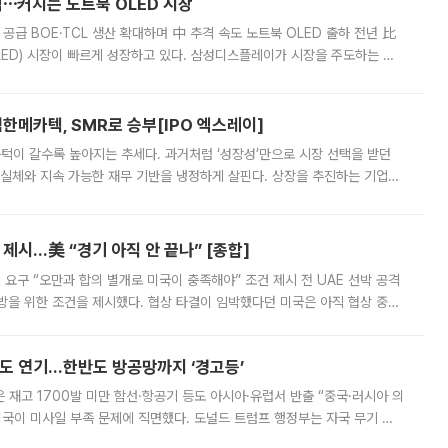
격⋯커지는 노트북 OLED 시장
 공급 BOE·TCL 생산 확대하며 中 추격 속도 노트북 OLED 출하 전년 比
ED) 시장이 빠르게 성장하고 있다. 삼성디스플레이가 시장을 주도하는 가
 확대에 나서면서 노트북 OLED 시장을 둘러싼 경쟁이 치열해지고 있다. 9
한메카텍, SMR로 승부[IPO 엑스레이]
 문턱이 갈수록 높아지는 추세다. 과거처럼 ‘성장성’만으로 시장 선택을 받던
 실체와 지속 가능한 재무 기반을 냉정하게 살핀다. 상장을 추진하는 기업들
를 입증해야 하는 시험대에 섰다. 본지는 상장을 앞둔 기업의 기술 경쟁
제시…美 “경기 아직 안 끝나” [종합]
 요구 “오만과 합의 별개로 미국이 충족해야” 조건 제시 전 UAE 선박 공격
방을 위한 조건을 제시했다. 협상 타결이 임박했다던 미국은 아직 협상 중이
현지시간) 모하마드 바게르 졸가드르 이란 최고국가안보회의 사무총장은 타
품도 연기…한반도 방공망까지 ‘경고등’
은 재고 1700발 미만 함선·항공기 등도 아시아·유럽서 반출 “중국·러시아 의
미국이 미사일 부족 문제에 직면했다. 도널드 트럼프 행정부는 자국 무기 공
 국가들로 향하던 납품마저 연기되고 있는 것으로 전해졌다. 전문가가 중국