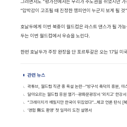
그러면서도 “평가전에서는 우리가 주도권을 쥐었지만 가장
“압박감이 고조될 때 진정한 챔피언이 누군지 보게 될 것
호날두에게 이번 북중미 월드컵은 라스트 댄스가 될 가능성
두는 이번 월드컵에서 우승을 노린다.
한편 호날두가 주장 완장을 단 포르투갈은 오는 17일 
관련 뉴스
곽튜브, 월드컵 직관 중 욕설 논란⋯"방구석 축덕의 흥분, 아
달아오르는 월드컵 응원 열기⋯광화문광장서 '외치고' 한강서 
“크레이치가 깨웠지만 한국이 뒤집었다”…체코 언론 탄식 [
‘경험 無도 환영’ 첫 일자리 도전 설명서