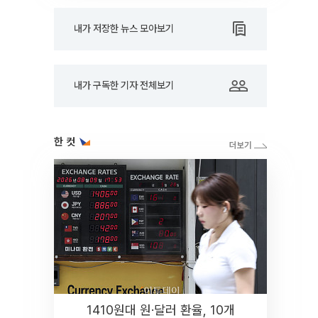
내가 저장한 뉴스 모아보기
내가 구독한 기자 전체보기
한 컷
1410원대 원·달러 환율, 10개