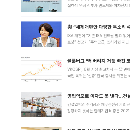
실효성 우려 정부가 반도체와 이차전지 
법(IRA)’으로 불리는 국내생산세액공제
與 “세제개편안 다양한 목소리 
ISA 개편에 “기존 ISA 건드릴 필요 
프닝” 선긋기 “주택공급, 인허가권 지닌
견을 수렴해 당정과 개편안에 대한 조율
블룸버그 “레버리지 거품 빠진 코
VKOSPI, 6월 사상 최고치서 두 달
국인 복귀는 ‘신중’ 한국 증시를 뒤흔
했다. 대규모 반대매매로 레버리지 투자
영업익으로 이자도 못 낸다…건설 
건설업계의 수익성과 재무건전성이 최근
감당하지 못하는 한계기업 비중은 2021
이낸싱(PF) 부담이 집중된 건축 부문의
경영