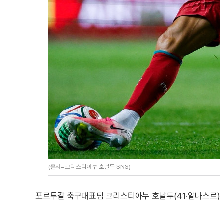
(출처=크리스티아누 호날두 SNS)
포르투갈 축구대표팀 크리스티아누 호날두(41·알나스르)