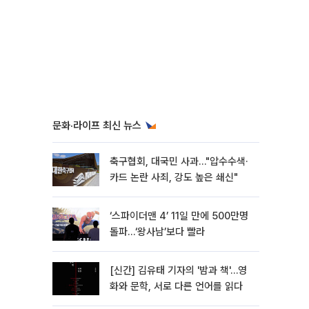
문화·라이프 최신 뉴스
축구협회, 대국민 사과…"압수수색·
카드 논란 사죄, 강도 높은 쇄신"
‘스파이더맨 4’ 11일 만에 500만명
돌파…‘왕사남’보다 빨라
[신간] 김유태 기자의 '밤과 책'…영
화와 문학, 서로 다른 언어를 읽다