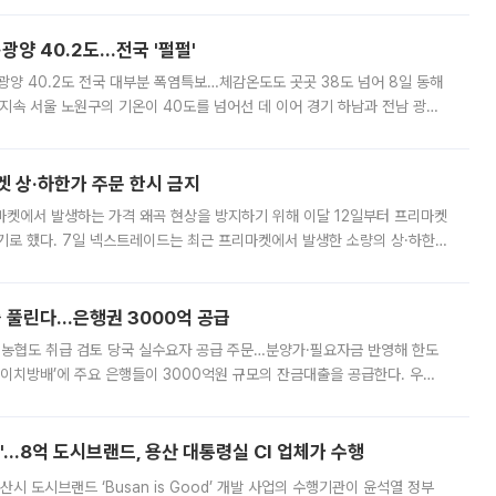
·광양 40.2도…전국 '펄펄'
·광양 40.2도 전국 대부분 폭염특보…체감온도도 곳곳 38도 넘어 8일 동해
지속 서울 노원구의 기온이 40도를 넘어선 데 이어 경기 하남과 전남 광양
. 전국 대부분 지역에 폭염특보가 내려진 가운데 곳곳에서 39~40도 안팎
켓 상·하한가 주문 한시 금지
마켓에서 발생하는 가격 왜곡 현상을 방지하기 위해 이달 12일부터 프리마켓
기로 했다. 7일 넥스트레이드는 최근 프리마켓에서 발생한 소량의 상·하한
, 주문 오류로 인한 가격 급등락을 최소화하기 위한 비상 대응방안을 발표
 풀린다…은행권 3000억 공급
리·농협도 취급 검토 당국 실수요자 공급 주문…분양가·필요자금 반영해 한도
에이치방배’에 주요 은행들이 3000억원 규모의 잔금대출을 공급한다. 우리
하고 있어 향후 공급 규모가 늘어날 전망이다. 7일 금융권에 따르면 KB국
od'…8억 도시브랜드, 용산 대통령실 CI 업체가 수행
시 도시브랜드 ‘Busan is Good’ 개발 사업의 수행기관이 윤석열 정부