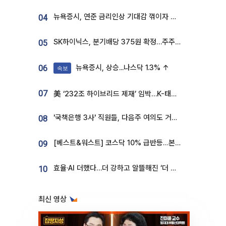
뉴욕증시, 연준 금리인상 기대감 꺾이자 상승...S&P500 사상 최고치 [종합]
04
SK하이닉스, 분기배당 375원 확정…주주환원책 9월로 앞당겨 발표
05
뉴욕증시, 상승...나스닥 1.3% ↑
06
속보
07
美 ‘232조 하이브리드 제재’ 임박…K-태양광, 불확실성 털고 날개 다나
'국책은행 3사' 직원들, 다음주 여의도 거리 나서는 까닭은
08
[베스트&워스트] 코스닥 10% 급반등…본느, 최대주주 변경 기대에 270% 폭등
09
효율·AI 더했다…더 강하고 알뜰해진 ‘더 뉴 그랜저 하이브리드’ [ET의 모빌리티]
10
최신 영상