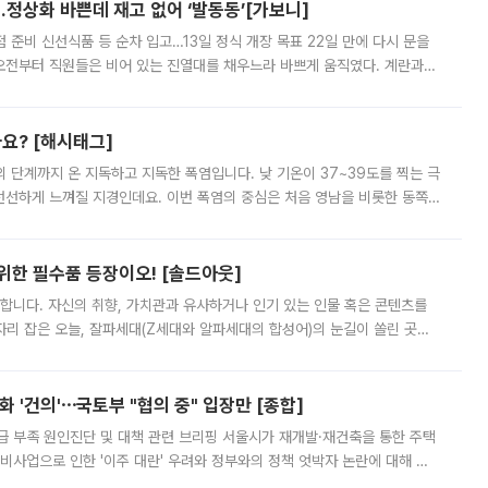
…정상화 바쁜데 재고 없어 ‘발동동’[가보니]
준비 신선식품 등 순차 입고…13일 정식 개장 목표 22일 만에 다시 문을
오전부터 직원들은 비어 있는 진열대를 채우느라 바쁘게 움직였다. 계란과
리를 잡기 시작했지만, 매장 곳곳엔 여전히 텅 빈 매대가 먼저 눈에 들어왔
까요? [해시태그]
’의 단계까지 온 지독하고 지독한 폭염입니다. 낮 기온이 37~39도를 찍는 극
 선선하게 느껴질 지경인데요. 이번 폭염의 중심은 처음 영남을 비롯한 동쪽
 북서풍이 산맥을 넘어 영남 쪽으로 내려오면서 뜨겁고 건조해졌는데요.
 위한 필수품 등장이오! [솔드아웃]
합니다. 자신의 취향, 가치관과 유사하거나 인기 있는 인물 혹은 콘텐츠를
'가 자리 잡은 오늘, 잘파세대(Z세대와 알파세대의 합성어)의 눈길이 쏠린 곳은
리는 공연장. 응원봉만큼이나 눈에 띄는 게 있습니다. 공연이 시작되기
 '건의'⋯국토부 "협의 중" 입장만 [종합]
급 부족 원인진단 및 대책 관련 브리핑 서울시가 재개발·재건축을 통한 주택
비사업으로 인한 '이주 대란' 우려와 정부와의 정책 엇박자 논란에 대해 정
실장은 2031년까지 31만 가구 착공 목표에 차질이 없다는 입장이나,