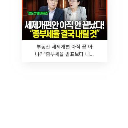
부동산 세제개편 아직 끝 아
냐? "종부세율 발표보다 내릴
것" 장기거주·양도세 전망 I 집
땅지성 I 김인만, 진미윤