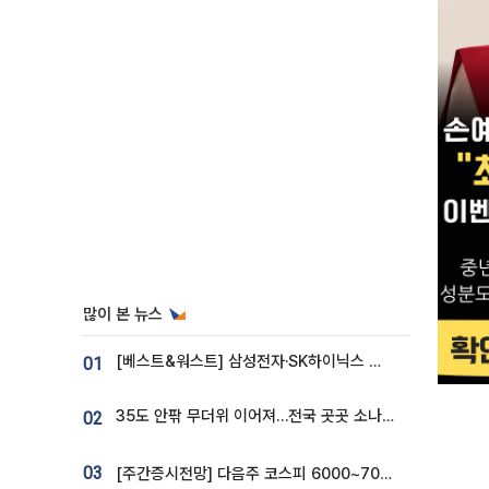
많이 본 뉴스
[베스트&워스트] 삼성전자·SK하이닉스 밀린 한 주…상상인증권은 85% 급등
01
35도 안팎 무더위 이어져…전국 곳곳 소나기 [오늘 날씨]
02
03
[주간증시전망] 다음주 코스피 6000~7000⋯“外人 수급은 정책이 변수”