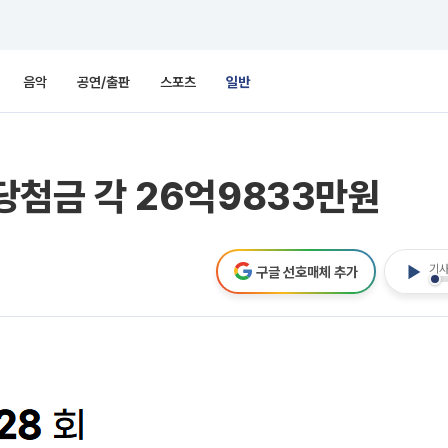
음악
공연/출판
스포츠
일반
…당첨금 각 26억9833만원
기사
구글 선호매체 추가