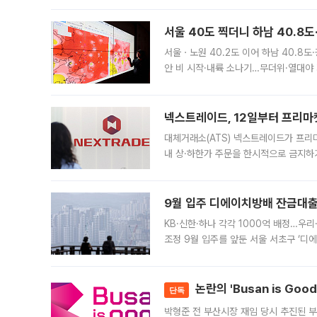
서울 40도 찍더니 하남 40.8도
서울ㆍ노원 40.2도 이어 하남 40.8도
안 비 시작·내륙 소나기…무더위·열대야 
에서도 40도를 웃도는 기온이 관측됐다
의 극심한
넥스트레이드, 12일부터 프리마
대체거래소(ATS) 넥스트레이드가 프리
내 상·하한가 주문을 한시적으로 금지하
가 체결 사례와 관련해 설명자료를 내고
9월 입주 디에이치방배 잔금대출
KB·신한·하나 각각 1000억 배정…우
조정 9월 입주를 앞둔 서울 서초구 ‘디
은행과 NH농협은행도 대출 취급을 검토
민은행
논란의 'Busan is Go
단독
박형준 전 부산시장 재임 당시 추진된 부산