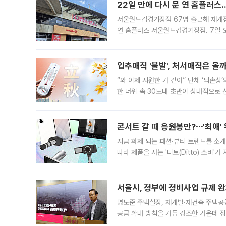
22일 만에 다시 문 연 홈플러스
서울월드컵경기장점 67명 출근해 재개점 
연 홈플러스 서울월드컵경기장점. 7일 
우유, 과일 같은 신선식품이 차근차근 자
입추매직 '불발', 처서매직은 올
“와 이제 시원한 거 같아” 단체 ‘뇌손상
한 더위 속 30도대 초반이 상대적으로
지역에 있었습니다. 7월 말에는 서풍과
콘서트 갈 때 응원봉만?⋯'최애'
지금 화제 되는 패션·뷰티 트렌드를 소개
따라 제품을 사는 '디토(Ditto) 소비
어디일까요? 아이돌 콘서트 시작을 기다
서울시, 정부에 정비사업 규제 완화
명노준 주택실장, 재개발·재건축 주택공
공급 확대 방침을 거듭 강조한 가운데 정
면 반박하고 나섰다. 명노준 서울시 주택