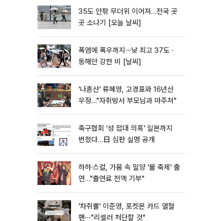
35도 안팎 무더위 이어져…전국 곳
곳 소나기 [오늘 날씨]
폭염에 폭우까지⋯낮 최고 37도ㆍ
동해안 강한 비 [날씨]
'나혼산' 류혜영, 고경표와 16년산
우정…"자취방서 부모님과 마주쳐"
축구협회 '성 접대 의혹' 일본까지
번졌다…日 심판 실명 공개
하하·스컬, 가뭄 속 밀양 '물 축제' 출
연…"출연료 전액 기부"
'차쥐뿔' 이준영, 포켓몬 카드 열혈
팬⋯"리셀러 처단할 것"