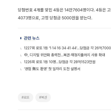
당첨번호 4개를 맞힌 4등은 14만7604명이다. 4등은 고
4073명으로, 고정 당첨금 5000원을 받는다.
관련 뉴스
1227회 로또 1등 ‘1‧14‧16‧34‧41‧44’...당첨금 각 26억70
中, 디지털 위안화 총력전…복권·재정지출까지 사용 확대
1226회 로또 1등 10명…당첨금 각 28억1523만원
‘경험 無도 환영’ 첫 일자리 도전 설명서
#로또
#복권