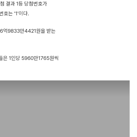
추첨 결과 1등 당첨번호가
번호는 ‘1’이다.
26억9833만4421원을 받는
은 1인당 5960만1765원씩