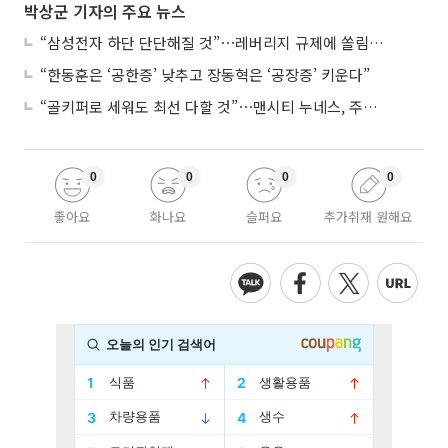
박상군 기자의 주요 뉴스
“삼성전자 하단 단단해질 것”⋯레버리지 규제에 쏠림 완화
“한동훈은 ‘공한증’ 낮추고 장동혁은 ‘공장증’ 키운다”
“골키퍼로 세워도 최선 다할 것”⋯맨시티 누네스, 주전 경쟁 각오
0
0
0
0
좋아요
화나요
슬퍼요
추가취재 원해요