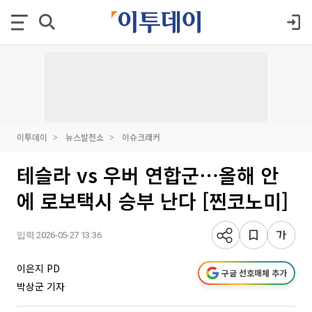
이투데이
뉴스발전소
이슈크래커
테슬라 vs 우버 연합군⋯올해 안
에 로보택시 승부 난다 [찐코노미]
입력 2026-05-27 13:36
이은지 PD
구글 선호매체 추가
박상군 기자