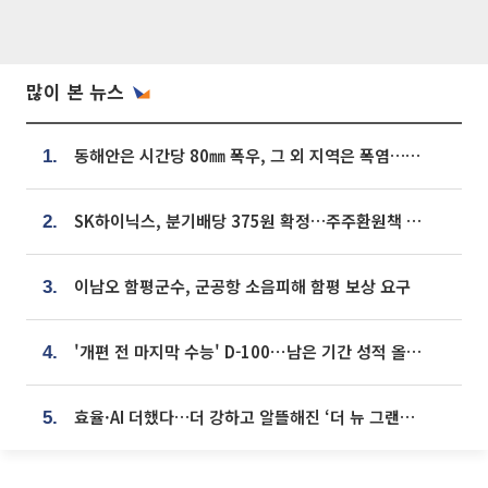
많이 본 뉴스
동해안은 시간당 80㎜ 폭우, 그 외 지역은 폭염…‘극과 극 날씨’
1.
SK하이닉스, 분기배당 375원 확정…주주환원책 9월로 앞당겨 발표
2.
이남오 함평군수, 군공항 소음피해 함평 보상 요구
3.
'개편 전 마지막 수능' D-100⋯남은 기간 성적 올릴 전략은
4.
효율·AI 더했다…더 강하고 알뜰해진 ‘더 뉴 그랜저 하이브리드’ [ET의 모빌리티]
5.