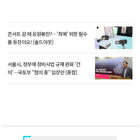
콘서트 갈 때 응원봉만?⋯'최애' 위한 필수
품 등장이오! [솔드아웃]
서울시, 정부에 정비사업 규제 완화 '건
의'⋯국토부 "협의 중" 입장만 [종합]