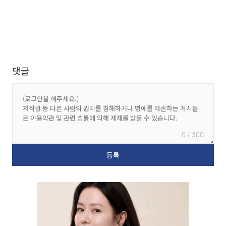
댓글
0 / 300