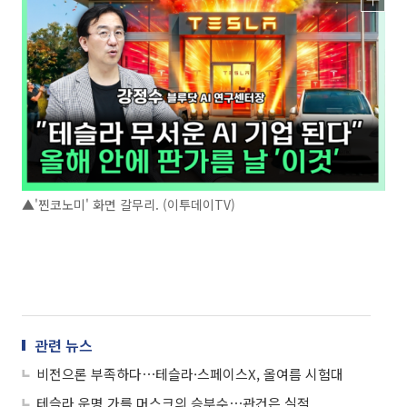
▲'찐코노미' 화면 갈무리. (이투데이TV)
관련 뉴스
비전으론 부족하다⋯테슬라·스페이스X, 올여름 시험대
테슬라 운명 가를 머스크의 승부수⋯관건은 실적