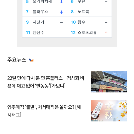
주요뉴스
22일 만에 다시 문 연 홈플러스…정상화 바
쁜데 재고 없어 ‘발동동’[가보니]
입추매직 '불발', 처서매직은 올까요? [해
시태그]