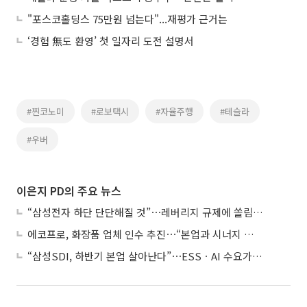
"포스코홀딩스 75만원 넘는다"...재평가 근거는
‘경험 無도 환영’ 첫 일자리 도전 설명서
#찐코노미
#로보택시
#자율주행
#테슬라
#우버
이은지 PD의 주요 뉴스
“삼성전자 하단 단단해질 것”⋯레버리지 규제에 쏠림 완화
에코프로, 화장품 업체 인수 추진⋯“본업과 시너지 부족”
“삼성SDI, 하반기 본업 살아난다”⋯ESSㆍAI 수요가 견인